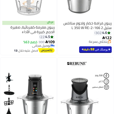
عرض
ريبون فرامة خضار ولحوم ستانلس
ريبون مفرمة كهربائية، صغيرة
ستيل 2 L 350 W RE-2-166
الحجم، كبيرة في الأداء
4.6
302
#12 في مفارم الأجهزة الصغيرة
4.5
22
122
بتخلّص بسرعة
أقل سعر في 30 يوم

109
تم بيع +90 مؤخرًا
300
توصيل مجاني
خصم 63%

بتخلّص بسرعة
تم بيع +30 مؤخرًا
#12 في مفارم الأجهزة الصغيرة
يوصلك في
52 دقيقة
احصل عليه خلال
13
اغسطس