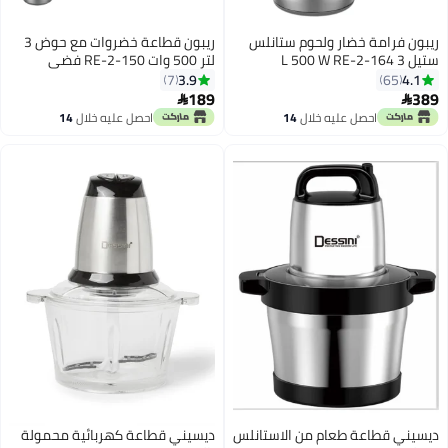
ريبون فرامة خضار ولحوم ستانلس
ريبون قطاعة خضروات مع حوض 3
ستيل 3 L 500 W RE-2-164
لتر 500 وات RE-2-150 فضي
3.9
4.1
7
65
189
389


احصل عليه خلال
14
احصل عليه خلال
14
اغسطس
اغسطس
ديسيني قطاعة طعام من الاستانلس
ديسيني قطاعة كهربائية محمولة