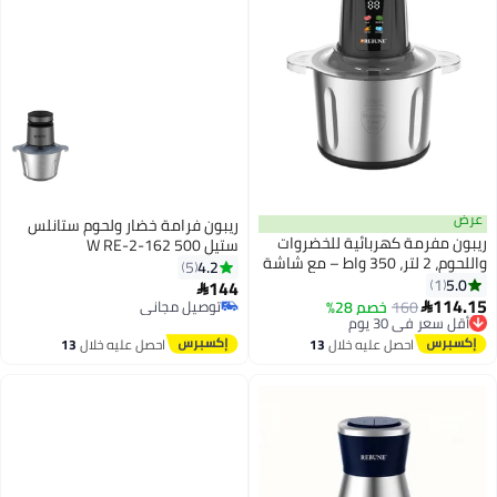
عرض
ريبون فرامة خضار ولحوم ستانلس
ريبون مفرمة كهربائية للخضروات
ستيل 500 W RE-2-162
واللحوم، 2 لتر، 350 واط – مع شاشة
4.2
5
رقمية –
5.0
1
144

114.15
160
أقل سعر في 30 يوم
خصم 28%
توصيل مجاني

توصيل مجاني
توصيل مجاني
أقل سعر في 30 يوم
احصل عليه خلال
13
احصل عليه خلال
13
اغسطس
اغسطس