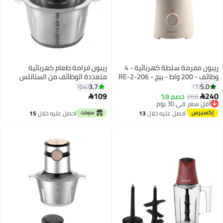
ريبون مفرمة سلطة كهربائية - 4
ريبون فرامة طعام كهربائية
وظائف - 200 واط - بيج - RE-2-206
متعددة الوظائف من الستانلس
ستيل 350 W RE-2-099
3.7
5.0
64
1
109
240
266
أقل سعر في 30 يوم
خصم 9%


توصيل مجاني
أقل سعر في 30 يوم
احصل عليه خلال
13
احصل عليه خلال
15
اغسطس
اغسطس