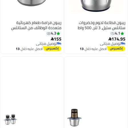
ريبون قطاعة لحوم وخضروات
ريبون فرامة طعام كهربائية
ستانلس ستيل، 3 لتر، 500 واط
متعددة الوظائف من الستانلس
ستيل 350 W RE-2-099BL
4.3
4.1
8
5
155
174.95


توصيل مجاني
توصيل مجاني
توصيل مجاني
توصيل مجاني
احصل عليه خلال
13
احصل عليه خلال
13
اغسطس
اغسطس