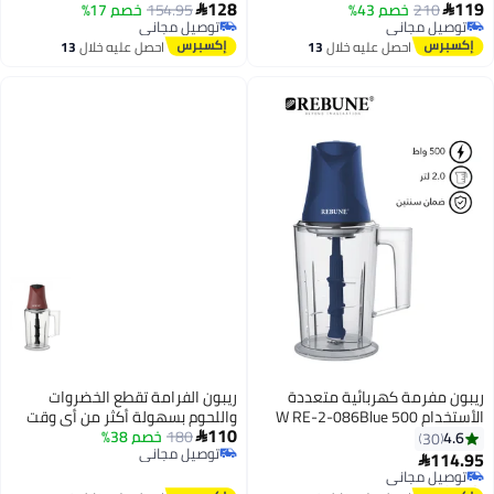
128
119
210
خصم 43%
154.95
خصم 17%


توصيل مجاني
توصيل مجاني
توصيل مجاني
توصيل مجاني
احصل عليه خلال
13
احصل عليه خلال
13
اغسطس
اغسطس
ريبون مفرمة كهربائية متعددة
ريبون الفرامة تقطع الخضروات
الأستخدام 500 W RE-2-086Blue
واللحوم بسهولة أكثر من أي وقت
110
180
خصم 38%
مضى مع وعاء سعة 2 لتر
4.6

30
توصيل مجاني
114.95
توصيل مجاني

توصيل مجاني
بتخلّص بسرعة