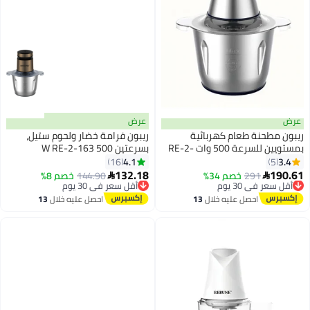
عرض
عرض
ريبون مطحنة طعام كهربائية
ريبون فرامة خضار ولحوم ستيل،
بمستويين للسرعة 500 وات RE-2-
بسرعتين 500 W RE-2-163
100 أزرق
4.1
3.4
16
5
132.18
190.61
291
أقل سعر في 30 يوم
خصم 34%
أقل سعر في 30 يوم
144.90
خصم 8%


توصيل مجاني
توصيل مجاني
أقل سعر في 30 يوم
أقل سعر في 30 يوم
احصل عليه خلال
13
احصل عليه خلال
13
اغسطس
اغسطس