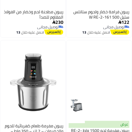
ريبون فرامة خضار ولحوم ستانلس
ريبون مطحنة لحم وخضار من الفولاذ
ستيل 500 W RE-2-161
المقاوم للصدأ
230
122


توصيل مجاني
توصيل مجاني
توصيل مجاني
توصيل مجاني
احصل عليه خلال
13
احصل عليه خلال
13
اغسطس
اغسطس
عرض
ريبون مفرمة طعام كهربائية للحوم
ريبون مفرمة لحم 1500 واط RE-2-
والخضروات – 2 لتر – 350 واط –