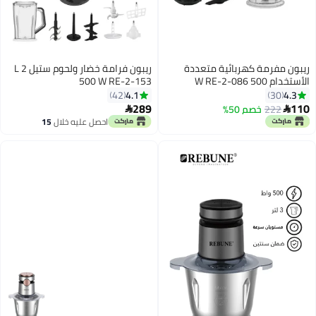
ريبون مفرمة كهربائية متعددة
ريبون فرامة خضار ولحوم ستيل 2 L
الأستخدام 500 W RE-2-086
500 W RE-2-153
4.1
4.3
42
30
289
110
222
خصم 50%


احصل عليه خلال
15
اغسطس