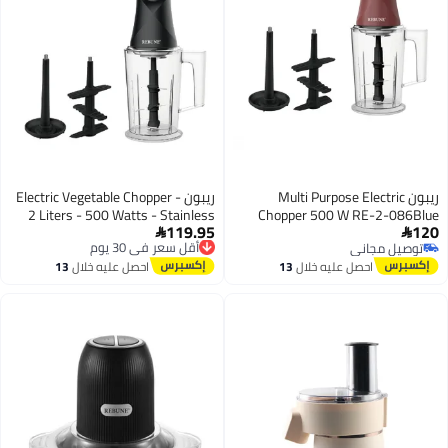
ريبون Multi Purpose Electric
ريبون Electric Vegetable Chopper -
2 Liters - 500 Watts - Stainless
Chopper 500 W RE-2-086Blue
119.95
120
Blue
أقل سعر في 30 يوم
Steel - Black - RE-2-086-B 2 L


توصيل مجاني
توصيل مجاني
500 W RE-2-086-B black
توصيل مجاني
أقل سعر في 30 يوم
احصل عليه خلال
13
احصل عليه خلال
13
اغسطس
اغسطس