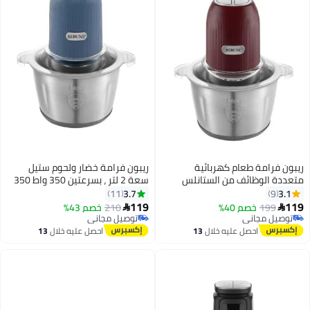
ريبون فرامة طعام كهربائية
ريبون فرامة خضار ولحوم ستيل
متعددة الوظائف من الستانلس
سعة 2 لتر ، بسرعتين 350 واط 350
ستيل 350 W RE-2-099
W RE-2-099BL أزرق
3.7
3.1
11
9
119
119
199
خصم 40%
210
خصم 43%


توصيل مجاني
توصيل مجاني
توصيل مجاني
توصيل مجاني
احصل عليه خلال
13
احصل عليه خلال
13
اغسطس
اغسطس