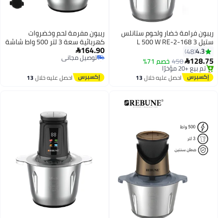
ريبون فرامة خضار ولحوم ستانلس
ريبون مفرمة لحم وخضروات
#42 في مفارم الأجهزة الصغيرة
ستيل 3 L 500 W RE-2-168
كهربائية سعة 3 لتر 500 واط شاشة
أقل سعر في 30 يوم
164.90
رقمية
توصيل مجاني
4.3

48
بتخلّص بسرعة
128.75
450
خصم 71%

#42 في مفارم الأجهزة الصغيرة
أقل سعر في 30 يوم
توصيل مجاني
احصل عليه خلال
13
احصل عليه خلال
13
تم بيع +20 مؤخرًا
اغسطس
اغسطس
أقل سعر في 30 يوم