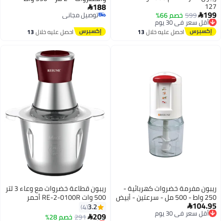
188
127
شاشة رقمية

199
599
أقل سعر في 30 يوم
خصم 66%
توصيل مجاني

توصيل مجاني
توصيل مجاني
أقل سعر في 30 يوم
احصل عليه خلال
13
احصل عليه خلال
13
اغسطس
اغسطس
ريبون مفرمة خضروات كهربائية -
ريبون قطاعة خضروات مع وعاء 3 لتر
250 واط - 500 مل - سرعتين - أبيض
500 وات RE-2-0100R أحمر
104.95
وأحمر - RE-2-200
أقل سعر في 30 يوم
3.2
4

توصيل مجاني
209
291
أقل سعر في 30 يوم
خصم 28%
