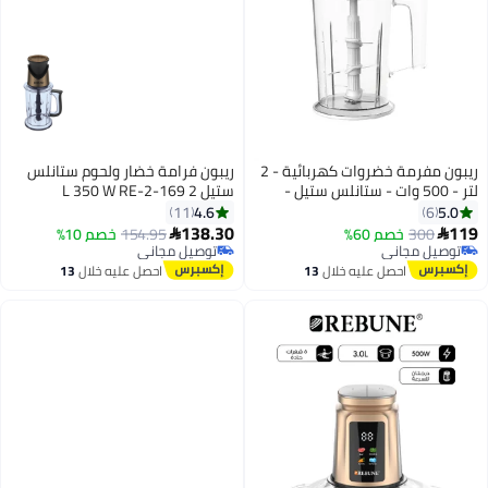
ريبون مفرمة خضروات كهربائية - 2
ريبون فرامة خضار ولحوم ستانلس
لتر - 500 وات - ستانلس ستيل -
ستيل 2 L 350 W RE-2-169
4.6
5.0
11
6
138.30
119
300
خصم 60%
154.95
خصم 10%


توصيل مجاني
توصيل مجاني
توصيل مجاني
توصيل مجاني
احصل عليه خلال
13
احصل عليه خلال
13
اغسطس
اغسطس