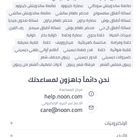
صانعة ساندويتش سوكاني
عصارة كينوود
صانعة ساندويتش كينوود
غسالة أطباق سامسونج
محضر طعام ساتشي
صانعة ساندويتش ساتشي
غسالة أطباق بوش
عصارة براون
محضر طعام براون
غسالة صحون ميديا
غسالة أطباق ال جي
محضر طعام بوش
غسالة أطباق سيمنز
رف الفرن
مبردات المياه
خلاط يدوي
عصارة وخلاط
كواية بخار
كواية
خلاط وفرامة
مكنسة كهربائية
ميكروويف
خلاط
قلاية عميقة
قلاية هوائية
خلاط
قدر ضغط ديسيني
أطقم أواني طهي ديسيني
كسرولات ديسيني
قدور ديسيني
ريبون مجفف شعر
ريبون مملس الشعر
فرشاة شعر ريبون
أدوات تصفيف الشعر من ريبون
نحن دائماً جاهزون لمساعدتك
مركز المساعدة
help.noon.com
الدعم عبر البريد الإلكتروني
care@noon.com
الإلكترونيات
الهواتف المتحركة
الأزياء