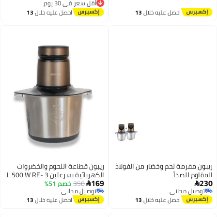
أقل سعر في 30 يوم
توصيل مجاني
أقل سعر في 30 يوم
احصل عليه خلال
13
احصل عليه خلال
13
اغسطس
اغسطس
ريبون مفرمة لحم وخضار من الفولاذ
ريبون قطاعة اللحوم والخضروات
المقاوم للصدأ
الكهربائية بسرعتين 3 L 500 W RE-
169
230
2-163
350
خصم 51%


توصيل مجاني
توصيل مجاني
توصيل مجاني
توصيل مجاني
احصل عليه خلال
13
احصل عليه خلال
13
اغسطس
اغسطس