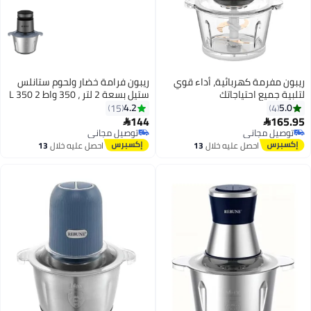
ريبون مفرمة كهربائية، أداء قوي
ريبون فرامة خضار ولحوم ستانلس
لتلبية جميع احتياجاتك
ستيل بسعة 2 لتر ، 350 واط 2 L 350
W RE-2-162 فضي
4.2
5.0
15
4
144
165.95


توصيل مجاني
توصيل مجاني
توصيل مجاني
توصيل مجاني
احصل عليه خلال
13
احصل عليه خلال
13
اغسطس
اغسطس