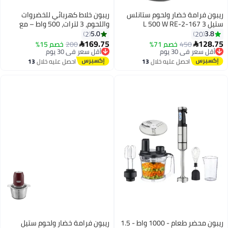
ريبون فرامة خضار ولحوم ستانلس
ريبون خلاط كهربائي للخضروات
ستيل 3 L 500 W RE-2-167
واللحوم، 3 لترات، 500 واط – مع
شاشة رقمية –
5.0
3.8
2
20
169.75
128.75
450
أقل سعر في 30 يوم
خصم 71%
200
أقل سعر في 30 يوم
خصم 15%


توصيل مجاني
توصيل مجاني
أقل سعر في 30 يوم
أقل سعر في 30 يوم
احصل عليه خلال
13
احصل عليه خلال
13
اغسطس
اغسطس
ريبون محضر طعام - 1000 واط - 1.5
ريبون فرامة خضار ولحوم ستيل