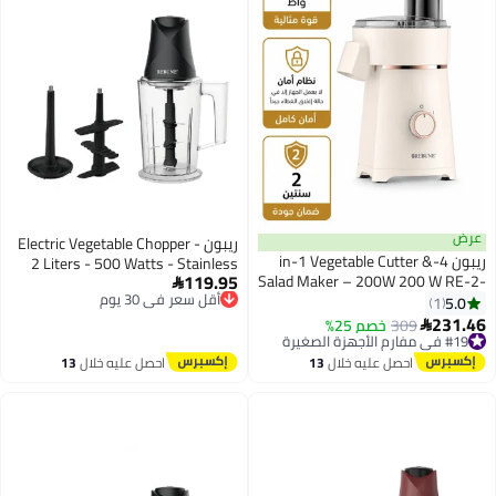
عرض
ريبون Electric Vegetable Chopper -
ريبون 4-in-1 Vegetable Cutter &
2 Liters - 500 Watts - Stainless
119.95
Salad Maker – 200W 200 W RE-2-
أقل سعر في 30 يوم
Steel - Black - RE-2-086-B 2 L

206 beige
توصيل مجاني
5.0
500 W RE-2-086-B black
1
أقل سعر في 30 يوم
231.46
#19 في مفارم الأجهزة الصغيرة
309
خصم 25%

توصيل مجاني
#19 في مفارم الأجهزة الصغيرة
احصل عليه خلال
13
احصل عليه خلال
13
اغسطس
اغسطس