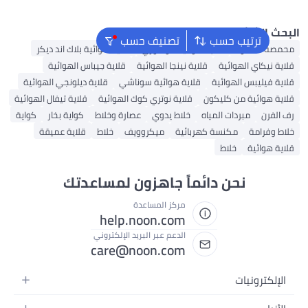
مزدوجة
ة
 الشائع
ترتيب حسب
تصنيف حسب
ة القهوة
قلاية هوائية كوسوري
قلاية هوائية بلاك اند ديكر
 نيكاي الهوائية
قلاية نينجا الهوائية
قلاية جيباس الهوائية
 فيليبس الهوائية
قلاية هوائية سوناشي
قلاية ديلونجي الهوائية
ة هوائية من كليكون
قلاية نوتري كوك الهوائية
قلاية تيفال الهوائية
لفرن
مبردات المياه
خلاط يدوي
عصارة وخلاط
كواية بخار
كواية
 وفرامة
مكنسة كهربائية
ميكروويف
خلاط
قلاية عميقة
 هوائية
خلاط
نحن دائماً جاهزون لمساعدتك
مركز المساعدة
help.noon.com
الدعم عبر البريد الإلكتروني
care@noon.com
إلكترونيات
هواتف المتحركة