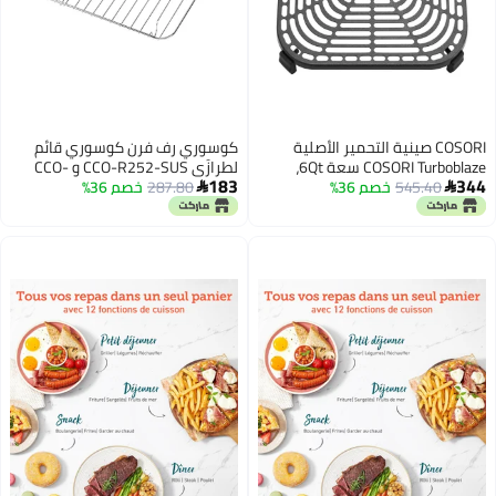
COSORI صينية التحمير الأصلية
كوسوري رف فرن كوسوري قائم
COSORI Turboblaze سعة 6Qt،
لطرازَي CCO-R252-SUS و CCO-
183
545.40
خصم 36%
ملحقات بديلة لقلاية CAF-DC601-
287.80
خصم 36%
R251-SUS، ملحقات بديلة لأفران

K، غير لاصقة، آمنة في غسالة
القلي الهوائي والتحميص
الصحون، CRP-DC601RC-KUS،
داكن