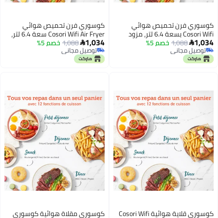
ي فرن تحميص هوائي
كوسوري فرن تحميص هوائي
Cosori Wifi بسعة 6.4 لتر، مزود
Cosori Wifi Air Fryer سعة 6.4 لتر،
1,034
1,088
خصم 5%
بمقاومتين، يحتوي على أكثر من 60
1,088
خصم 5%
مزود بمقاومتين، يحتوي على أكثر


يل مجاني
توصيل مجاني
من تطبيق خاص بالطهاة
من 60 وصفة طبخ متاحة عبر
يل مجاني
توصيل مجاني
 بالإسبانية، فرن تحميص
التطبيق ومُعدة باللغة الإسبانية،
بدون زيت يدعم 12 برنامجًا، لونه
فرن تحميص بدون زيت يدعم 12
داكن، مع نظام حرق مزدوج
وضعًا للتحميص، لونه رمادي داكن،
مزود بنظام حرق مزدوج (Dual
Blaze).
كوسوري قلاية هوائية Cosori Wifi
كوسوري مقلاة هوائية كوسوري