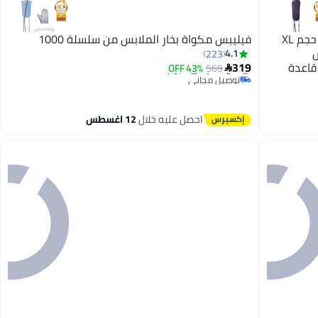
فيليبس جهاز كي بالبخار قائم مع لوح كي حجم XL
فيليبس مكواة بخار الملابس من سلسلة 1000
س
4.1
223
#26 في كاويات بخار للملابس
ر، قاعدة
319
569
أقل سعر في 7 يوم
43% OFF

توصيل مجاني
L 2000 W ST
#26 في كاويات بخار للملابس
احصل عليه خلال
12 اغسطس