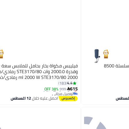
لة 8500
وقدرة 2000.0 وات 3170/80
2000 ml 2000 W STE3170/80 رمادي/ذهبي
4.4
183
#30 في كاويات بخار للملابس
615
999
أقل سعر في 7 يوم
38% OFF

توصيل مجاني
#30 في كاويات بخار للملابس
احصل عليه خلال
12 اغسطس