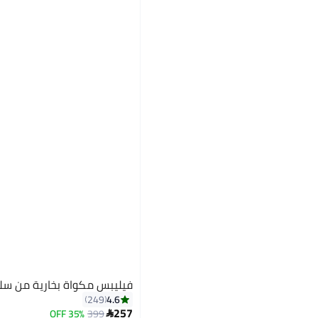
فيليبس مكواة بخارية من سلسلة
4.6
249
257
35% OFF
399
