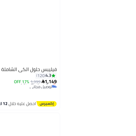
فيليبس حلول الكي الشاملة سلس
4.3
120
#14 في كاويات بخار للملابس
1,149
1,399
أقل سعر في 7 يوم
17% OFF

توصيل مجاني
#14 في كاويات بخار للملابس
احصل عليه خلال
12 اغسطس