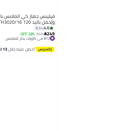
ويُحمل باليد 120 ml 1090 W STH3020/16 أبيض
4.6
834
249
28% OFF
349

#12 في كاويات بخار للملابس
توصيل مجاني
#12 في كاويات بخار للملابس
احصل عليه خلال
13 اغسطس