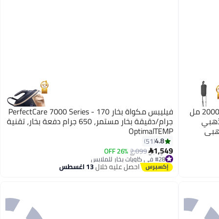
فيليبس مكواة بخار بحامل للملابس سعة 2000 مل
فيليبس مكواة بخار PerfectCare 7000 Series - 170
STE رمادي/ذهبي
جرام/دقيقة بخار مستمر، 650 جرام دفعة بخار، تقنية
OptimalTEMP
4.8
51
1,549
26% OFF
2,099

#28 في كاويات بخار للملابس
توصيل مجاني
احصل عليه خلال
13 اغسطس
#28 في كاويات بخار للملابس