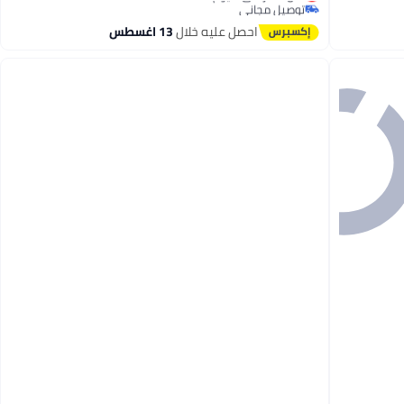
توصيل مجاني
#47 في كاويات بخار للملابس
احصل عليه خلال
13 اغسطس