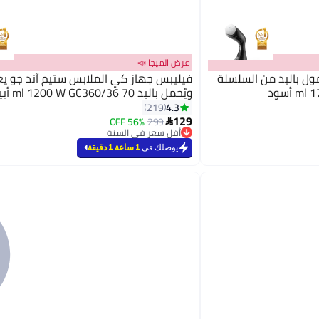
عرض الميجا 📣
ول باليد من السلسلة
فيليبس جهاز كي الملابس ستيم آند جو يعم
ويُحمل باليد 70 ml 1200 W GC360/36 أبيض
4.3
219
129
56% OFF
299

أقل سعر في السنة
أقل سعر في السنة
يوصلك في
1 ساعة 1 دقيقة