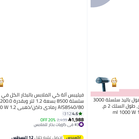
فيليبس آلة كي الملابس بالبخار الكل في 
فيليبس جهاز كي بالبخار محمول باليد سلسلة 3000
- 20 جرام/دقيقة بخار مستمر، طول السلك 2 م،
AIS8540/80 رمادي 
صغير الحجم وقابل للطي، 100 ml 1000 W
AIS8540/80
4.6
312
1,988
20% OFF
2,499

#3 في كاويات بخار للملابس
توصيل مجاني
#3 في كاويات بخار للملابس
احصل عليه خلال
12 اغسطس