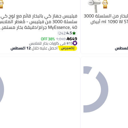
فيليبس جهاز كي الملابس بالبخار من السلسلة 3000
سلسلة 3000 من فيليبس - مُعطر الملاب
MyEssence، 40 جرام/دقيقة بخار مستم
مدببة، 5 إعدادات بخار 2 E3180/30
4.5
242
649
بنفسجي
38% OFF
1,049

#15 في كاويات بخار للملابس
توصيل مجاني
احصل عليه خلال
12 اغسطس
#15 في كاويات بخار للملابس