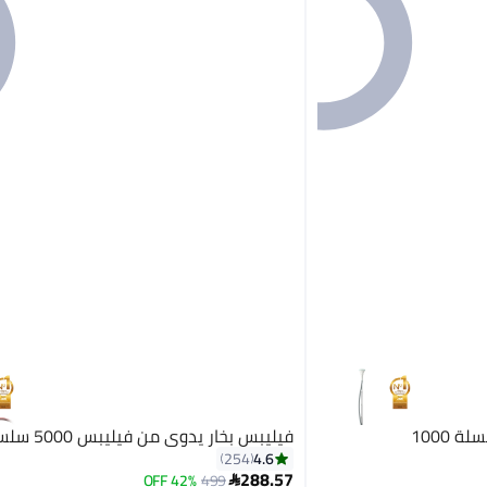
 1000
فيليبس بخار يدوي من فيليبس 5000 سلسلة
4.6
254
288.57
42% OFF
499
