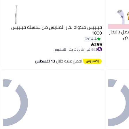
فيليبس مكواة بخار الملابس من سلسلة فيليبس
ل بالبخار
1000
4.4
26
259

#42 في كاويات بخار للملابس
توصيل مجاني
#42 في كاويات بخار للملابس
احصل عليه خلال
13 اغسطس