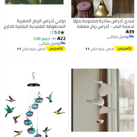
ميدي أجراس ساحرة مصنوعة يدويًا
دوغي أجراس الرياح الصغيرة
لحماية الباب - أجراس رياح معلقة
المحظوظة التقليدية اليابانية للخارج،
39
من الخيزران بتصميم عتيق - زينة
جرس الرياح من الحديد الزهر من
5.0
7

توصيل مجاني
مقابض أبواب بوهيمية على شكل
إيواتسو لبركة المعبد والذكرى
22
36
خصم 38%

توصيل مجاني
نجمة وقمر لتزيين المنزل وهدية
والتعاطف أجراس الرياح الورقية
توصيل مجاني
لجلب الحظ
توصيل مجاني
داخل حديقة الجرس، الفناء، الشرفة
احصل عليه خلال
11
احصل عليه خلال
11
(ورقة القيقب)
اغسطس
اغسطس