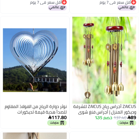
أقل سعر في 7 يوم
أقل سعر في 7 يوم
أقل سعر في 7 يوم
أقل سعر في 7 يوم
ZAICUS أجراس رياح ZAICUS للشرفة
نوثر دوارة الرياح من الفولاذ المقاوم
وديكور المنزل | أجراس فنغ شوي
للصدأ هدية قيمة لديكورات
117.80
89
137.40
خصم 35%
نحاسية | أجراس رياح أنيقة معلقة
الحدائق الداخلية والخارجية والحرف


داخلية وخارجية 63 سم | هدية
اليدوية، حرف زخارف ثلاثية الأبعاد
مثالية لحفلات الانتقال إلى منزل
بنمط القلب ومنحوتات رياح معدنية
جديد وأعياد الميلاد
ودوارات رياح هدايا دوارة بحجم 8