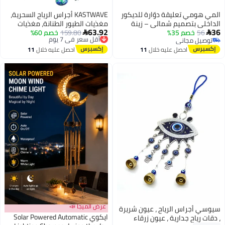
المي هومي تعليقة دوّارة للديكور
KASTWAVE أجراس الرياح السحرية،
الداخلي بتصميم شمالي – زينة
مغذيات الطيور الطنانة، مغذيات
63.92
36
56
خصم 35%
سقف صامتة تدور مع الهواء لغرفة
أقل سعر في 7 يوم
159.80
خصم 60%
الطيور الطنانة للاستخدام الخارجي


توصيل مجاني
توصيل مجاني
النوم وغرفة الأطفال، حجم كبير
معلقة، مضادة للنمل والنحل، مغذي
توصيل مجاني
أقل سعر في 7 يوم
احصل عليه خلال
11
احصل عليه خلال
11
أبيض
أجراس الرياح للطيور الطنانة
اغسطس
اغسطس
للمشاهدة، زينة حديقة في الهواء
الطلق
عرض الميجا 📣
سيوسي أجراس الرياح ، عيون شريرة
ايكوي Solar Powered Automatic
، دقات رياح جدارية ، عيون زرقاء