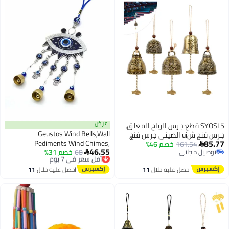
عرض
SYOSI 5 قطع جرس الرياح المعلق،
Geustos Wind Bells,Wall
جرس فنج شui الصيني جرس فنج
85.77
Pediments Wind Chimes,
161.54
خصم 46%
شوي القديم، أجراس الرياح، جرس

46.55
توصيل مجاني
68
أقل سعر في 7 يوم
خصم 31%
Handcraft Hanging Decoration, for
الحظ، جرس الرياح المعدني، جرس

توصيل مجاني
توصيل مجاني
Car Kitchen Home Garden Patio
الرياح لتمنيات الحظ الجيد، لجمال
أقل سعر في 7 يوم
احصل عليه خلال
11
احصل عليه خلال
11
Office (3 Bells)
المنزل والحديقة
اغسطس
اغسطس