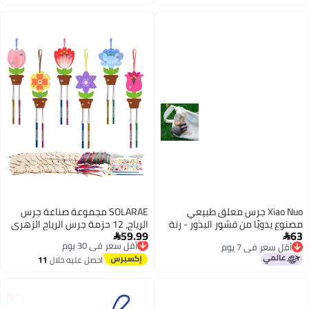
اغسطس
اغسطس
أجراس)
ديكور
Xiao Nuo جرس معلق طبيعي
SOLARAE مجموعة صناعة جرس
مصنوع يدويًا من قشور البذور - رنة
الرياح، 12 حزمة جرس الرياح الزهري
59.99
63
شفاء وسحر للحقائب
أقل سعر في 30 يوم
للأطفال اصنع أجراس الرياح الزهرية


أقل سعر في 7 يوم
توصيل مجاني
الخاصة بك زينة DIY تلوين فن وحرف
أقل سعر في 7 يوم
أقل سعر في 30 يوم
احصل عليه خلال
11
خشبية لأنشطة فن الربيع والصيف
اغسطس
وزينة أعياد الميلاد