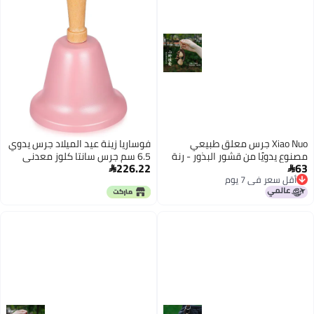
Xiao Nuo جرس معلق طبيعي
فوساريا زينة عيد الميلاد جرس يدوي
مصنوع يدويًا من قشور البذور - رنة
6.5 سم جرس سانتا كلوز معدني
226.22
63
شفاء وسحر للحقائب
بمقبض خشبي وردي لديكور منزل


أقل سعر في 7 يوم
عيد الميلاد وزينة العطلات المعلقة
أقل سعر في 7 يوم