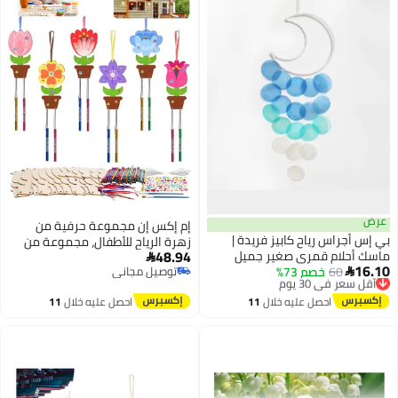
عرض
إم إكس إن مجموعة حرفية من
بي إس أجراس رياح كابيز فريدة |
زهرة الرياح للأطفال، مجموعة من
48.94
ماسك أحلام قمري صغير جميل
12 مجموعة فنية خشبية لأنشطة

16.10
60
أقل سعر في 30 يوم
خصم 73%
للخارج | شلالات صوتية هادئة
توصيل مجاني

الربيع والصيف، مثالية لتزيين أعياد
توصيل مجاني
توصيل مجاني
مصنوعة يدويًا | أجراس رياح معلقة
الميلاد والمرح الإبداعي
أقل سعر في 30 يوم
احصل عليه خلال
11
احصل عليه خلال
11
على الشاطئ والساحل والمحيط |
اغسطس
اغسطس
لحديقة الفناء الصيفية (أزرق)