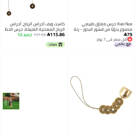
Xiao Nuo جرس معلق طبيعي
كاست ويف أجراس الرياح، أجراس
مصنوع يدويًا من قشور البذور - رنة
الرياح المعدنية العتيقة، جرس الحظ
115.86
79
شفاء وسحر للحقائب
121.96
خصم 5%
الصيني وفقًا لفنغ شوي، زينة


أقل سعر في 7 يوم
معلقة لتزيين المنزل في الداخل
أقل سعر في 7 يوم
والخارج، زينة معلقة للحديقة، 3 قطع