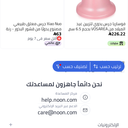
فوساريا جرس يدوي لتزيين عيد
Xiao Nuo جرس معلق طبيعي
الميلاد من VOSAREA بحجم 6.5 سم،
مصنوع يدويًا من قشور البذور - رنة
63
226.22
جرس سانتا كلوز معدني بمقبض
شفاء وسحر للحقائب


أقل سعر في 7 يوم
خشبي وردي لتزيين المنزل في عيد
أقل سعر في 7 يوم
الميلاد وكرتول عطلة معلق.
البحث الشائع
ترتيب حسب
تصنيف حسب
زينة رمضان
أطباق زخرفية
المنحوتات
نحن دائماً جاهزون لمساعدتك
مركز المساعدة
help.noon.com
الدعم عبر البريد الإلكتروني
care@noon.com
الإلكترونيات