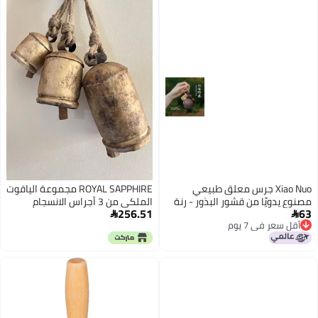
بوصات
Xiao Nuo جرس معلق طبيعي
ROYAL SAPPHIRE مجموعة الياقوت
مصنوع يدويًا من قشور البذور - رنة
الملكي من 3 أجراس الانسجام
256.51
63
شفاء وسحر للحقائب
المعلقة - أجراس رياح ريفية مريحة


أقل سعر في 7 يوم
هادئة للحديقة
أقل سعر في 7 يوم