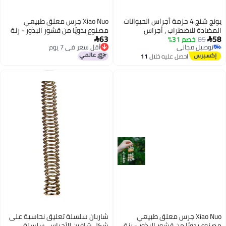
يونج شنج 4 حزمة أجراس الحيوانات
Xiao Nuo جرس معلق طبيعي
المضادة للاضطراب ، أجراس
مصنوع يدويًا من قشور البذور - رنة
63
58
85
خصم 31%
الحيوانات الأليفة المعدنية الرعي ،
شفاء وسحر للحقائب


توصيل مجاني
أقل سعر في 7 يوم
تبدد الصوت ، أجراس استدعاء
توصيل مجاني
أقل سعر في 7 يوم
احصل عليه خلال
11
للماشية والخيول والأغنام
اغسطس
Xiao Nuo جرس معلق طبيعي
شاربان سلسلة تعليق نحاسية على
مصنوع يدويًا من قشور البذور - رنة
شكل شافين للأجراس، سلسلة