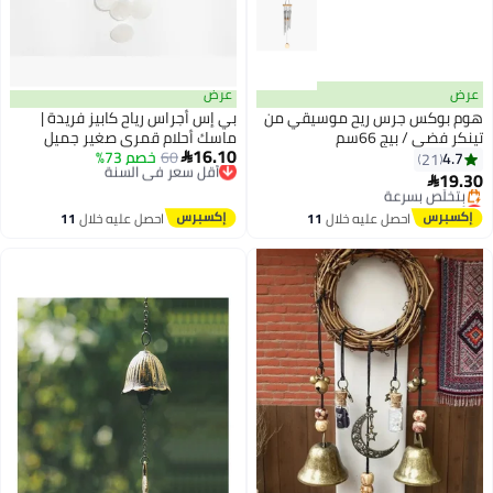
عرض
عرض
هوم بوكس جرس ريح موسيقي من
بي إس أجراس رياح كابيز فريدة |
تينكر فضي / بيج 66سم
ماسك أحلام قمري صغير جميل
16.10
60
خصم 73%
أقل سعر في السنة
للأماكن الخارجية | شلالات يدوية
4.7

21
توصيل مجاني
الصنع بصوت هادئ | أجراس رياح
19.30

أقل سعر في السنة
معلقة على الشاطئ والساحل
أقل سعر في 30 يوم
توصيل مجاني
والمحيط | مناسبة للفناء الصيفي
احصل عليه خلال
11
احصل عليه خلال
11
بتخلّص بسرعة
والحديقة (أبيض)
اغسطس
اغسطس
أقل سعر في 30 يوم