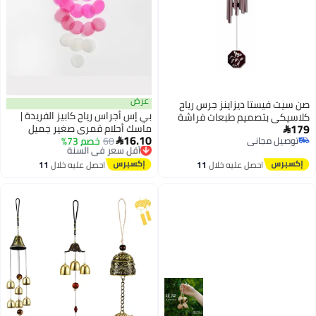
عرض
صن سيت فيستا ديزاينز جرس رياح
بي إس أجراس رياح كابيز الفريدة |
كلاسيكي بتصميم طبعات فراشة
179
ماسك أحلام قمري صغير جميل
باللون البرونزي 26 انش 90650

16.10
توصيل مجاني
60
خصم 73%
أقل سعر في السنة
للخارج | شلالات يدوية الصنع بصوت

توصيل مجاني
توصيل مجاني
هادئ | أجراس رياح معلقة على
أقل سعر في السنة
احصل عليه خلال
11
احصل عليه خلال
11
الشاطئ والساحل والمحيط | لحديقة
اغسطس
اغسطس
الفناء الصيفية (وردي)