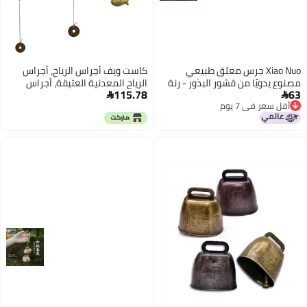
Xiao Nuo جرس معلق طبيعي
كاست ويف أجراس الرياح، أجراس
مصنوع يدويًا من قشور البذور - رنة
الرياح المعدنية العتيقة، أجراس
115.78
63
شفاء وسحر للحقائب
الحظ الصينية لفنغ شوي، زينة


أقل سعر في 7 يوم
معلقة للمنزل والديكور الخارجي
أقل سعر في 7 يوم
والداخلي والحديقة، 3 قطع