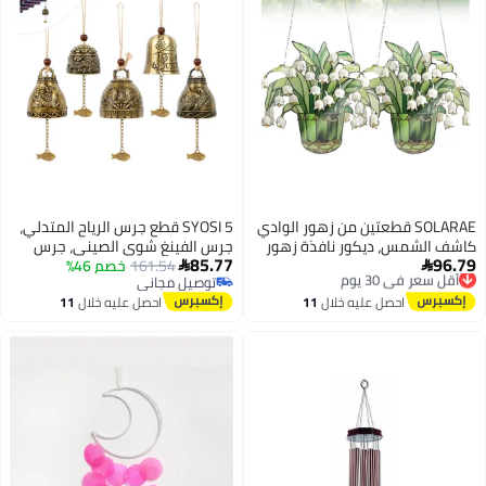
SOLARAE قطعتين من زهور الوادي
SYOSI 5 قطع جرس الرياح المتدلي،
كاشف الشمس، ديكور نافذة زهور
جرس الفينغ شوي الصيني، جرس
85.77
96.79
أقل سعر في 30 يوم
الوادي، كاشف الشمس من الزجاج
161.54
خصم 46%
الرياح العتيق، أجراس الرياح الفينغ


توصيل مجاني
توصيل مجاني
الملون لزهور الوادي، زهور صناعية
شوي، جرس حظ، جرس الرياح
أقل سعر في 30 يوم
توصيل مجاني
احصل عليه خلال
11
احصل عليه خلال
11
من الزجاج الملون للتعليق لديكور
المعدني، جرس الرياح لبركة الحظ،
اغسطس
اغسطس
جدار نافذة غرفة المعيشة (9 * 9
جرس الرياح لتزيين المنزل والحديقة
بوصة)