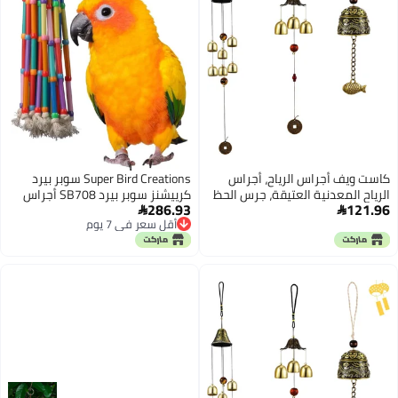
كاست ويف أجراس الرياح، أجراس
Super Bird Creations سوبر بيرد
الرياح المعدنية العتيقة، جرس الحظ
كرييشنز سوبر بيرد SB708 أجراس
286.93
121.96
الصيني وفقًا لفنغ شوي، زينة
رياح ملونة من حبل القطن مع جرس


أقل سعر في 7 يوم
معلقة لتزيين المنزل في الداخل
رنين، حجم متوسط، 13 بوصة × 2
أقل سعر في 7 يوم
والخارج، زينة معلقة للحديقة، 3 قطع
بوصة