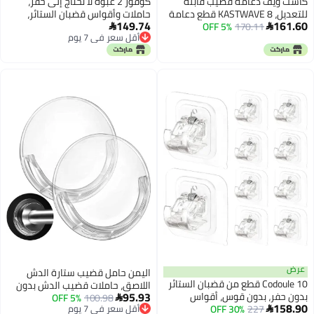
كاست ويف دعامة قضيب قابلة
كوفوز 2 عبوة لا تحتاج إلى حفر،
للتعديل، KASTWAVE 8 قطع دعامة
حاملات وأقواس قضبان الستائر،
149.74
161.60
170.11
5% OFF
قضيب ستارة ذاتية اللصق، حاملات
خطافات حامل القضيب ذاتية اللصق،


أقل سعر في 7 يوم
خطاف الستارة، مثبت قضيب التثبيت،
قوس قضيب قابل للتعديل بدون
أقل سعر في 7 يوم
دعامات حائط لقضيب الستارة،
مسامير، للاستخدام في غرفة النوم
خطافات قضيب المنشفة للاستخدام
والحمام وغرفة المعيشة والفندق
المنزلي والحمام والفندق
عرض
اليمن حامل قضيب ستارة الدش
Codoule 10 قطع من قضبان الستائر
اللاصق، حاملات قضيب الدش بدون
95.93
بدون حفر، بدون قوس، أقواس
100.98
5% OFF
مسامير للحائط، مثبت حائط لقضيب

158.90
227
30% OFF
قضبان الستائر بدون حفر، حاملات
أقل سعر في 7 يوم

الدش بدون انزلاق للحمام (قضيب