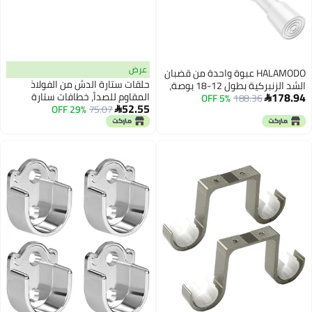
عرض
HALAMODO عبوة واحدة من قضبان
حلقات ستارة الدش من الفولاذ
الشد الزنبركية بطول 12-18 بوصة،
178.94
المقاوم للصدأ، خطافات ستارة
188.36
5% OFF
قطر 5/8 بوصة، لون أبيض، بدون

52.55
75.07
29% OFF
مقاومة للصدأ، إكسسوارات كروم
حفر، قابلة للتعديل والتمديد بزنبرك،

مصقول، 12 قطعة
قضيب ستارة شد قصير صغير
للنوافذ والمطبخ والمدخل والخزانة