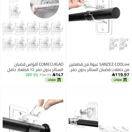
SANZEZ COOLive عبوة من قطعتين
EOMECUIGAO أقواس قضبان
من حاملات قضبان الستائر بدون حفر،
الستائر بدون حفر 12 قطعة، حامل
147
119.97
خطافات حامل القضبان ذاتية اللصق،
154.74
5% OFF
قضيب ستارة لاصق، خطافات ستارة


خطافات قضبان الستائر متعددة
للمنزل والحمام والمطبخ
الأغراض بدون مسامير لاصقة