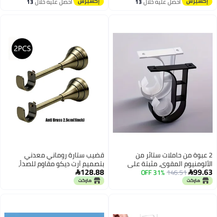
توصيل مجاني
توصيل مجاني
احصل عليه خلال
13
احصل عليه خلال
13
على الحائط مقاومة للماء بدون
اغسطس
اغسطس
ثقب، مشابك دعم قضيب توتر
بلاستيكية غير مرئية متعددة
الاستخدامات للحمام والمطبخ
والنوافذ
2 عبوة من حاملات ستائر من
قضيب ستارة روماني معدني
الألومنيوم المقوى، مثبتة على
بتصميم آرت ديكو مقاوم للصدأ،
128.88
99.63
146.51
31% OFF
الحائط، باللون الأبيض، مع براغي
حامل فردي 2.5 سم/1 بوصة،


وأنابيب تمديد بلاستيكية لستائر
قطعتان لغرفة المعيشة وغرفة
الحمام وديكور المنزل
النوم والمطبخ