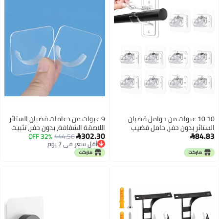
10 10 عبوات من حوامل قضبان
9 عبوات من دعامات قضبان الستائر
الستائر بدون حفر، حامل قضيب
اللاصقة الشفافة، بدون حفر، تثبيت
302.30
84.83
ستارة ذاتي اللصق، خطافات قضبان
444.56
32% OFF
قوي، إزالة بدون ضرر، حامل حائط من


أقل سعر في 7 يوم
ستارة متعددة الاستخدامات لاصقة
البلاستيك ABS على شكل نصف
أقل سعر في 7 يوم
بدون مسامير للمنزل والحمام
دائري للجدران الملساء في الحمام
والفندق