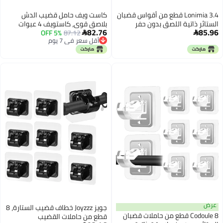
Lonimia 3.4 قطع من أقواس قضبان
كاست ويف حامل قضيب الدش
الستائر ذاتية اللصق بدون حفر
بلاصق قوي، كاستويف 4 عبوات
82.76
85.96
خطافات حامل قضبان الستائر ذاتية
87.12
5% OFF
حامل قضيب ستارة الدش للحائط،


أقل سعر في 7 يوم
اللصق بدون مسامير خطافات
دعامة قضيب ستارة الشد بدون حفر
أقل سعر في 7 يوم
قضبان الستائر قابلة للتعديل
(القضيب غير متضمن)
شماعات الستائر (شفاف)
عرض
جويز Joyzzz خطاف قضيب الستارة، 8
Codoule 8 قطع من حاملات قضبان
قطع من حاملات القضيب