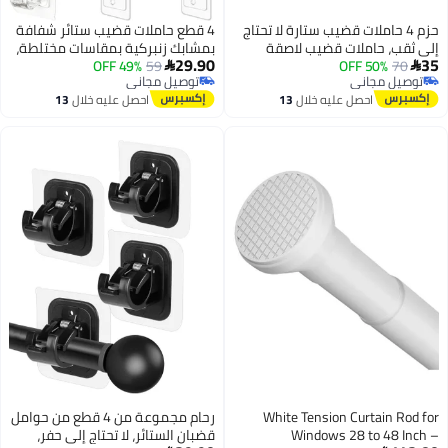
حزم 4 حاملات قضيب ستارة لا تحتاج
4 قطع حاملات قضيب ستائر شفافة
إلى ثقب، حاملات قضيب لاصقة
بمشابك زنبركية بمقاسات مختلطة،
29.90
35
70
50% OFF
ذاتية، عصًا متعددة الأغراض خالية
59
49% OFF
2 كبيرة + 2 صغيرة حاملات قضيب


توصيل مجاني
توصيل مجاني
من المسامير على خطافات قضيب
لاصقة ذاتية قابلة للإزالة بدون حفر،
توصيل مجاني
توصيل مجاني
احصل عليه خلال
13
احصل عليه خلال
13
الستارة، حاملات ستارة قابلة للتعديل
مشابك دعم قضيب توتر مثبتة على
اغسطس
اغسطس
للحمام،
الحائط مقاومة للماء بدون ثقب
لستائر النوافذ، قضبان الدش، قضبان
المناشف، المطبخ والحمام
White Tension Curtain Rod for
رحام مجموعة من 4 قطع من حوامل
Windows 28 to 48 Inch –
قضبان الستائر، لا تحتاج إلى حفر،