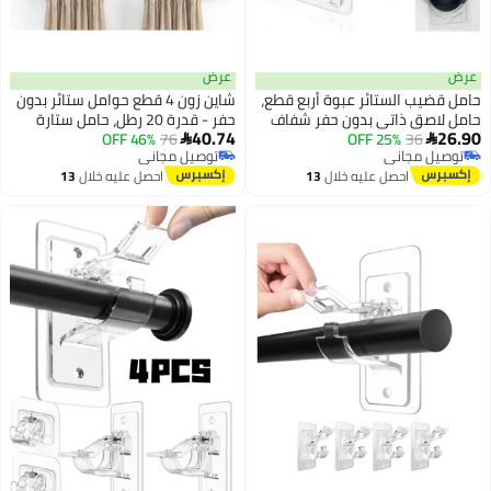
عرض
عرض
حامل قضيب الستائر عبوة أربع قطع،
شاين زون 4 قطع حوامل ستائر بدون
حامل لاصق ذاتي بدون حفر شفاف
حفر - قدرة 20 رطل، حامل ستارة
40.74
26.90
36
25% OFF
لقضبان التوتر، متعدد الاستخدامات
76
46% OFF
لاصق ذاتي، خطافات جدار قابلة


توصيل مجاني
توصيل مجاني
ويثبت على الجدران للحمام وغرف
للإزالة واللصق، ترقيات مناسبة
توصيل مجاني
توصيل مجاني
احصل عليه خلال
13
احصل عليه خلال
13
النوم والنوافذ وخزائن الملابس،
للمستأجر للشقق والمطابخ
اغسطس
اغسطس
القضيب غير متضمن
والحمامات والسكن الجامعي وغرفة
المعيشة والسيارات الترفيهية