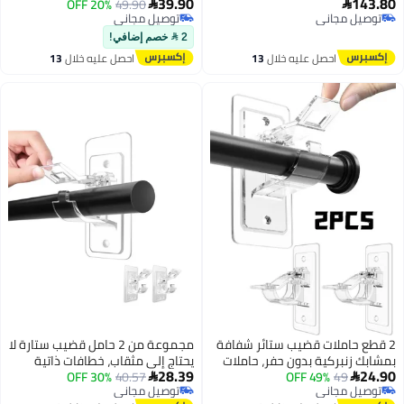
39.90
143.80
Adjustable Expandable Pressure
49.90
20% OFF
خطافات لاصقة ذاتية التثبيت،


توصيل مجاني
توصيل مجاني
Spring Rod, No Drilling, 7/8"
خطافات قضبان ستائر متعددة
توصيل مجاني
توصيل مجاني
Diameter for Bedroom, Doorway,
الأغراض، لون أسود، لا تحتاج إلى
2  خصم إضافي!
Closet, Kitchen
مسامير
احصل عليه خلال
13
احصل عليه خلال
13
اغسطس
اغسطس
2 قطع حاملات قضيب ستائر شفافة
مجموعة من 2 حامل قضيب ستارة لا
بمشابك زنبركية بدون حفر، حاملات
يحتاج إلى مثقاب، خطافات ذاتية
28.39
24.90
49
49% OFF
قضيب ستائر لاصقة ذاتية قابلة
40.57
30% OFF
اللصق، خطافات متعددة الأغراض لا


توصيل مجاني
توصيل مجاني
للإزالة، مشابك قضيب منشفة مثبتة
تحتاج إلى مسامير