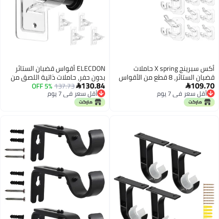
أكس سبرينج X spring حاملات
ELECDON أقواس قضبان الستائر
قضبان الستائر، 8 قطع من الأقواس
بدون حفر، حاملات ذاتية اللصق من
130.84
109.70
اللاصقة بدون حفر، خطافات قضبان
137.73
5% OFF
PET بقدرة تحمل الوزن 17 رطلاً،


أقل سعر في 7 يوم
أقل سعر في 7 يوم
الستائر القابلة للتعديل للنوافذ،
خطافات قضبان قابلة للتعديل بدون
أقل سعر في 7 يوم
أقل سعر في 7 يوم
شماعات قوية الثبات للحمام،
مسامير لغرفة النوم والحمام وغرفة
المطبخ، غرفة النوم، غرفة المعيشة
المعيشة، تركيب بدون ضرر، عبوة من
4 قطع