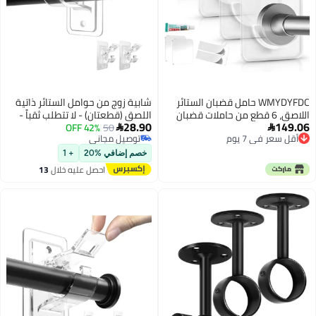
WMYDYFDC حامل قضبان الستائر
شابية زوج من حوامل الستائر ذاتية
اللاصق، 6 قطع من حاملات قضبان
اللصق (قطعتان) - لا تتطلب ثقباً -
28.90
149.06
الستائر بدون حفر، حامل قضبان
50
42% OFF
خطافات قابلة للتعديل ومثالية


أقل سعر في 7 يوم
توصيل مجاني
الدش المثبت على الحائط، مثبت
للمستأجرين؛ مناسبة لغرف النوم
أقل سعر في 7 يوم
توصيل مجاني
الشد للحمام، غرفة النوم، خزانة
والحمامات وغرف المعيشة والشقق
خصم إضافي %20
+ 1
الملابس، الشرفة، شفاف
(شفافة)
احصل عليه خلال
13
اغسطس