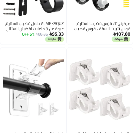
ميكينج تك قوس قضيب الستارة،
ALMEKAQUZ حامل قضيب الستارة،
قوس تثبيت السقف، قوس قضيب
عبوة من 3 حاملات لقضبان الستائر،
95.33
107.80
الخزانة من سبائك الألومنيوم مع
100.35
5% OFF
حاملات ستائر ثقيلة قابلة للتعديل


مشبك بلاستيكي، قوس قضيب
العامة، شماعات دعم قضيب ستارة
الستارة الثقيل مع براغي مطابقة،
للنوافذ لقضيب بحجم 1 بوصة مع
يناسب القضبان حتى 1-1/4 بوصة (4
براغي التثبيت
قطع، أسود)