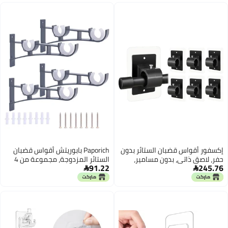
بالبراغي، مناسبة للجدران والنوافذ
سم)
إكسفور أقواس قضبان الستائر بدون
Paporich بابوريتش أقواس قضبان
حفر، لاصق ذاتي، بدون مسامير،
الستائر المزدوجة، مجموعة من 4
91.22
245.76
حاملات قضبان الستائر قابلة للتعديل،
أقواس تعليق ستائر من السبائك، 2


خطافات ستائر مثبتة على الحائط
خطافات فتحتي القضيب لحاملات
بدون ضرر للمستأجرين، للنوافذ
قضبان أجهزة النوافذ الستائرية،
والأبواب المنزلية (عبوة من 6)
مناسبة لقضبان الستائر من 4/5
بوصة إلى 1 بوصة