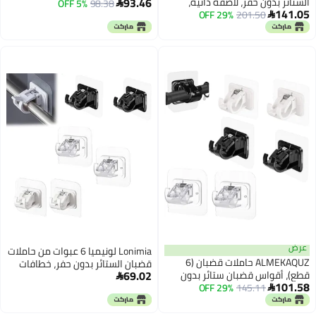
93.46
الستائر بدون حفر، لاصقة ذاتية،
98.38
5% OFF
المغناطيسية، خطافات قضيب

141.05
201.50
29% OFF
خطافات حامل قضبان الستائر بدون

الستارة بدون حفر خالية من التلف
مسامير، قابلة للتعديل، خطافات
للنوافذ والأبواب وغرف السكن
ستائر، شماعات ستائر للحمام
والمطبخ والمنزل والفندق (شفافة)
عرض
Lonimia لونيميا 6 عبوات من حاملات
ALMEKAQUZ حاملات قضبان (6
قضبان الستائر بدون حفر، خطافات
69.02
قطع)، أقواس قضبان ستائر بدون
حامل قضبان الستائر ذاتية اللصق

101.58
145.11
29% OFF
حفر، خطافات ستائر ذاتية اللصق،

بدون حفر، معلقات قضبان الستائر
علاقات ستائر قابلة للتعديل بدون
بدون مسامير توفر مساحة للحمام
مسامير، أقواس قضبان بدون تلف
والمطبخ والمنزل (متعدد الألوان، 6