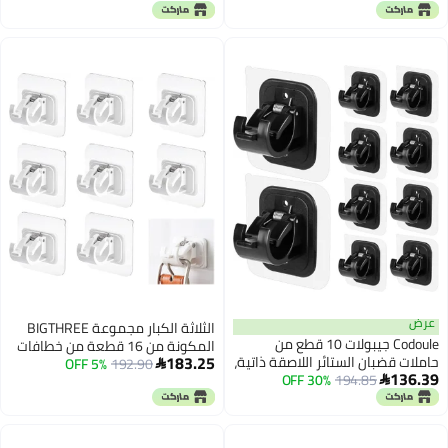
أقل سعر في 7 يوم
قضبان الستائر اللاصقة ذاتية، بدون
ستارة الدش غير متضمن، عبوة من 4
مسامير، قابلة للتعديل، خطافات
قطع)
ستائر، شماعات ستائر للحمام
والمطبخ والفندق
عرض
الثلاثة الكبار مجموعة BIGTHREE
Codoule جيبولات 10 قطع من
المكونة من 16 قطعة من خطافات
183.25
حاملات قضبان الستائر اللاصقة ذاتية،
192.90
5% OFF
الستائر اللاصقة بدون حفر، حوامل

136.39
194.85
30% OFF
بدون حفر، أقواس قضبان الستائر

قضبان ستائر قوية للالتصاق للنوافذ
بدون حفر، بدون مسامير، قابلة
والمناشف والملابس، تثبيت على
للتعديل، خطافات ستائر، شماعات
الحائط بدون ضرر للمنزل والحمام
ستائر للحمام والمطبخ والمنزل
والمطبخ والفندق (أبيض، قابل