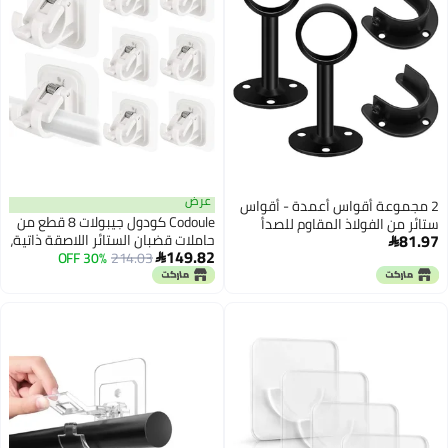
عرض
2 مجموعة أقواس أعمدة - أقواس
Codoule كودول جيبولات 8 قطع من
ستائر من الفولاذ المقاوم للصدأ
81.97
حاملات قضبان الستائر اللاصقة ذاتية،
مقاس 32 مم، عمود ستارة سقف

149.82
214.03
30% OFF
بدون حفر، أقواس قضبان الستائر
متين ومقاوم للصدأ، حوامل ثابتة

بدون حفر، بدون مسامير، قابلة
ودعامات أنابيب ذات حواف مفتوحة،
للتعديل، خطافات ستائر، شماعات
لقضبان المناشف، خزانة الملابس -
ستائر للحمام والمطبخ والمنزل
أسود (عبوة من 4 قطع)
والفندق