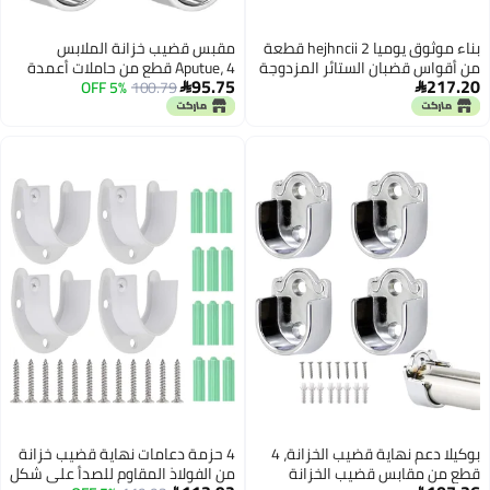
بناء موثوق يوميا hejhncii 2 قطعة
مقبس قضيب خزانة الملابس
من أقواس قضبان الستائر المزدوجة
Aputue، 4 قطع من حاملات أعمدة
95.75
217.20
الثقيلة من سبائك الألومنيوم،
100.79
5% OFF
الخزانة المصنوعة من سبائك الزنك


حاملات تثبيت القضبان للستائر، 3
السميكة مع براغي، شفة على
ألوان، حاملات سقف مزدوجة، تثبيت
شكل U للخدمة الشاقة لتركيب
ثقيل على السقف لغرفة النوم
قضبان خزانة الملابس وقضبان
ستارة الحمام
بوكيلا دعم نهاية قضيب الخزانة، 4
4 حزمة دعامات نهاية قضيب خزانة
قطع من مقابس قضيب الخزانة
من الفولاذ المقاوم للصدأ على شكل