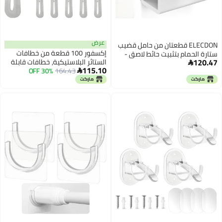
عرض
ELECDON قطعتان من حامل قضيب
إكسفور 100 قطعة من خطافات
ستارة الحمام بتثبيت حائط لاصق -
120.47
الستائر البلاستيكية، خطافات قابلة
قطعتان من حامل قضيب ستارة

115.10
164.43
30% OFF
للتعديل للثنيات المضغوطة، بطول
الحمام اللاصق | قوس بدون حفر

85 مم/3.35 بوصة، نظام السقاطة،
وبراغي لمنع سقوط القضيب
مناسبة لستائر النوافذ والأبواب
والحمام