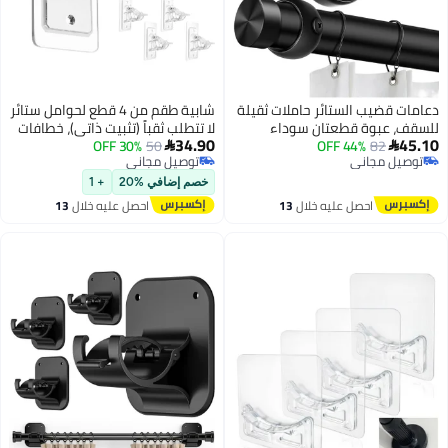
دعامات قضيب الستائر حاملات ثقيلة
شابية طقم من 4 قطع لحوامل ستائر
للسقف، عبوة قطعتان سوداء
لا تتطلب ثقباً (تثبيت ذاتي)، خطافات
34.90
45.10
82
لقضبان الستائر
44% OFF
50
30% OFF
ستائر قابلة للتعديل ومناسبة


توصيل مجاني
توصيل مجاني
للمستأجرين، مثالية لغرف النوم
توصيل مجاني
توصيل مجاني
والحمامات وغرف المعيشة والشقق
خصم إضافي %20
+ 1
(شفافة)
احصل عليه خلال
13
احصل عليه خلال
13
اغسطس
اغسطس