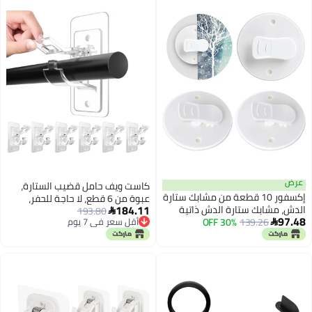
والفندق (أسود)
للتعديل)
عرض
كاست ويف حامل قضيب الستارة،
إكسفور 10 قطعة من مشابك ستارة
عبوة من 6 قطع، لا حاجة للحفر،
184.11
الدش، مشابك ستارة الدش ذاتية
193.80
حاملات قضيب الستارة ذاتية اللصق،

97.48
139.26
30% OFF
اللصق، مشبك وزن ستارة الدش
أقل سعر في 7 يوم

حاملات قضيب متعددة الاستخدامات
أقل سعر في 7 يوم
ذاتي اللصق، لتعليق ستارة الدش
بدون مسامير، خطافات قضيب
في المنزل والكرفان والديكور
الستارة، شماعات الستارة للحمام
الداخلي والخارجي
وغرفة النوم وغرفة المعيشة