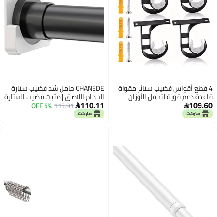
4 قطع أقواس قضيب ستائر مقواة
CHANEDE حامل شد قضيب ستارة
قاعدة دعم قوية لتحمل الأوزان
الحمام اللاصق | مثبت قضيب الستارة
110.11
109.60
تركيب بدون حفر
115.91
5% OFF
للحائط | بدون حفر | لصق | عبوة من


قطعتين، أبيض