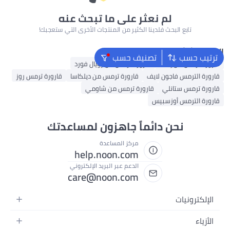
لم نعثر على ما تبحث عنه
تابع البحث فلدينا الكثير من المنتجات الأخرى التي ستعجبك!
البحث الشائع
ترتيب حسب
تصنيف حسب
قارورة ترمس من إمسا
قارورة ترمس من رويال فورد
قارورة الترمس فاجون لايف
قارورة ترمس من ديلكاسا
قارورة ترمس روز
قارورة ترمس ستانلي
قارورة ترمس من شاومي
قارورة الترمس أوزسبيس
نحن دائماً جاهزون لمساعدتك
مركز المساعدة
help.noon.com
الدعم عبر البريد الإلكتروني
care@noon.com
الإلكترونيات
الهواتف المتحركة
الأزياء