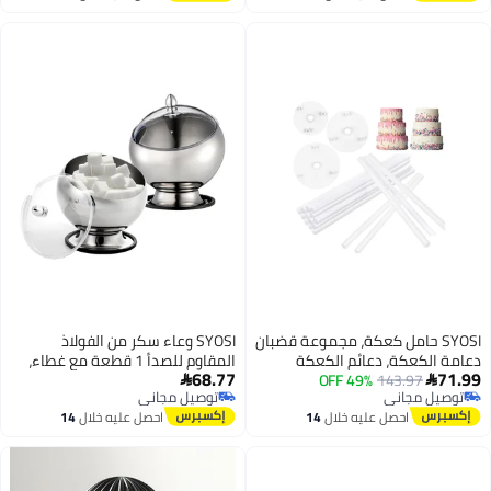
اغسطس
اغسطس
أونصة 240 مل أسود
SYOSI حامل كعكة، مجموعة قضبان
SYOSI وعاء سكر من الفولاذ
دعامة الكعكة، دعائم الكعكة
المقاوم للصدأ 1 قطعة مع غطاء،
68.77
71.99
143.97
49% OFF
للكعك متعدد الطبقات، قضبان دعم
حوامل مكعبات السكر بسطح


توصيل مجاني
توصيل مجاني
الكعكة البلاستيكية، أعمدة حامل
شفاف، وعاء حلوى كروي، حاوية
توصيل مجاني
توصيل مجاني
احصل عليه خلال
14
احصل عليه خلال
14
كعكة بيضاء مع 3 قطع من لوحات
آمنة لغسالة الصحون، طبق تقديم
اغسطس
اغسطس
الكعكة - لبناء الكعك متعدد
مصنوع من الفولاذ المقاوم للصدأ،
الطبقات ودعم التراص
وعاء تقديم الحلوى لمقهى، وعداد
المطبخ