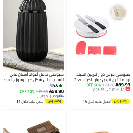
سيوسي قرص دوار لتزيين الكيك،
سيوسي حامل أعواد أسنان قابل
لوازم الخبز، قرص دوار للكيك مع 2
للسحب على شكل صبار وموزع أعواد
89.93
أقل سعر في 30 يوم
179.86
50% OFF
ملعقة تجميد بزاوية مستقيمة 3
أسنان أوتوماتيكي منظم تخزين
4.6
5

توصيل مجاني
كاشطات أكثر سلاسة، حامل كعكة
لتزيين المطبخ أسود
59.90
50% OFF
119.80

أقل سعر في 30 يوم
دوار، لوازم تزيين كعكة الخبز الوردية
توصيل مجاني
توصيل مجاني
احصل عليه خلال
14
احصل عليه خلال
14
اغسطس
اغسطس