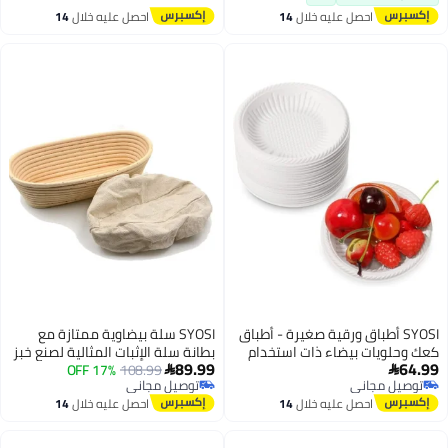
لتقديم الحليب والصلصة (ص)
احصل عليه خلال
14
احصل عليه خلال
14
اغسطس
اغسطس
SYOSI أطباق ورقية صغيرة - أطباق
SYOSI سلة بيضاوية ممتازة مع
كعك وحلويات بيضاء ذات استخدام
بطانة سلة الإثبات المثالية لصنع خبز
89.99
64.99
ثقيل، أدوات تقديم دائرية غير مطلية
108.99
17% OFF
جميل، سلة وعاء مع بطانة قماشية


توصيل مجاني
توصيل مجاني
للمقبلات لحفلات الزفاف، التخرج،
لخبز العجين المخمر المنزلي
توصيل مجاني
توصيل مجاني
احصل عليه خلال
14
احصل عليه خلال
14
حفلات عيد الميلاد، والعطلات (50
والمحترف 6.7x4.7x3 بوصة
اغسطس
اغسطس
حزمة، 4 بوصة، بيضاء)