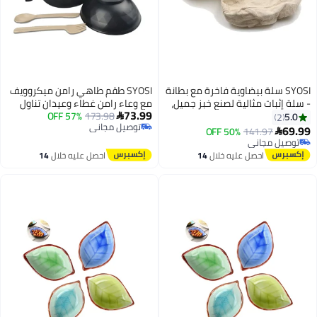
SYOSI سلة بيضاوية فاخرة مع بطانة
SYOSI طقم طاهي رامن ميكروويف
- سلة إثبات مثالية لصنع خبز جميل،
مع وعاء رامن غطاء وعيدان تناول
73.99
سلة وعاء مع بطانة قماش للخبز
173.98
57% OFF
الطعام أساسيات غرفة النوم
5.0

2
توصيل مجاني
الساوردوغ في المنزل والمهنية
الجامعية للفتيات والفتيان طاهي
69.99
50% OFF
141.97

توصيل مجاني
11x5.5x3 بوصة
رامن سريع وسهل مع مقابض
توصيل مجاني
توصيل مجاني
أساسيات الشقة باللون الأسود
احصل عليه خلال
14
احصل عليه خلال
14
اغسطس
اغسطس