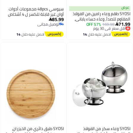
عرض
سيوسي 48pcs مجموعات أدوات
SYOSI طقم وعاء رامين من الفولاذ
أوان غير قابلة للكسر ل 4 أشخاص
85.99
المقاوم للصدأ، وعاء حساء ياباني،
لألواح التخييم والأوعية مجموعة

71.99
أقل سعر في 30 يوم
169.98
57% OFF
وعاء رامين سعة 1000 مل مع
توصيل مجاني

نزهة بلاستيكية عشاء خفيفة الوزن
توصيل مجاني
توصيل مجاني
غطاء، وعاء مزدوج معزول محكم،
شوكة شوكة أدوات المائدة الملونة
أقل سعر في 30 يوم
احصل عليه خلال
14
احصل عليه خلال
14
أدوات مائدة يابانية تقليدية (أخضر)
اغسطس
اغسطس
SYOSI وعاء سكر من الفولاذ
SYOSI طبق دائري من الخيزران،