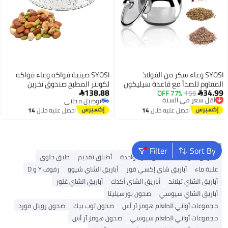
SYOSI وعاء سكر من الفولاذ
SYOSI صينية فواكه وعاء فواكه
المقاوم للصدأ مع قاعدة سيليكون
لكونتر المطبخ صندوق تخزين
138.88
34.99
156
77% OFF
أقل سعر في السنة
غير قابلة للانزلاق، وعاء سكر مع
مكسرات فاخر مغلق مع 6 أقسام


توصيل مجاني
توصيل مجاني
غطاء شفاف لتمييز أفضل ومعلقة
صينية تقديم مقسمة مع غطاء
أقل سعر في السنة
توصيل مجاني
احصل عليه خلال
14
احصل عليه خلال
14
سكر للمنزل والمطبخ، شكل
صندوق حلوى للعطلات طبق فواكه
اغسطس
اغسطس
أسطوانة 8.1 أوقية (240 مل)
مجففة لحفلة غرفة المعيشة
Popular Searches
Filter
Sort By
مفرش طاولة للاستعمال لمرة واحدة
أطباق تقديم
طبق حلوى
علبة ماء
أباريق شاي إكسي فور
أباريق الشاي شيوو
رفوف Y و D
أباريق الشاي تيلاند
أباريق الشاي أكدك
أباريق الشاي غلور
أباريق الشاي سيوسي
صحون بورسيليتا
مجموعات أواني الطعام هومز آر أس
صحون توب بيك
صحون رويال فورد
مجموعات أواني الطعام سيوسي
صحون هومز آر أس