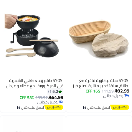
SYOSI سلة بيضاوية فاخرة مع
SYOSI طقم وعاء طهي الشعرية
بطانة، سلة تخمير مثالية لصنع خبز
في الميكروويف مع غطاء و عيدان
92.99
111.99
16% OFF
جميل، سلة وعاء مع بطانة قماش
الطعام لضروريات الغرفة الجامعية
5.0
1

توصيل مجاني
للخبز الحامض المنزلي والمحترف
للفتيات والفتيان، طباخ سريع وسريع
64.99
58% OFF
155.97

توصيل مجاني
6.7x4.7x3 بوصة
للشعرية مع مقابض، ضروريات
توصيل مجاني
توصيل مجاني
الشقة باللون الأسود
احصل عليه خلال
14
احصل عليه خلال
14
اغسطس
اغسطس