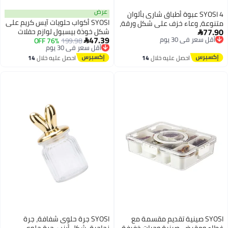
عرض
SYOSI 4 عبوة أطباق شارى بألوان
SYOSI أكواب حلويات آيس كريم على
متنوعة، وعاء خزف على شكل ورقة،
77.90
شكل خوذة بيسبول لوازم حفلات
أقل سعر في 30 يوم
أطباق سوشي وأطباق صلصة

47.39
توصيل مجاني
أقل سعر في 30 يوم
199.98
76% OFF
بيسبول سعة 8 أونصات أكواب
الصويا، أطباق لتقديم الأطباق

أقل سعر في 30 يوم
توصيل مجاني
سونداي صغيرة أطباق بيسبول
الجانبية للفاتح، زيت، خل، كاتشب
أقل سعر في 30 يوم
احصل عليه خلال
14
احصل عليه خلال
14
قابلة للاستخدام لمرة واحدة ملاعق
اغسطس
اغسطس
آيس كريم لحفلات عيد الميلاد 40
قطعة
SYOSI صينية تقديم مقسمة مع
SYOSI جرة حلوى شفافة، جرة