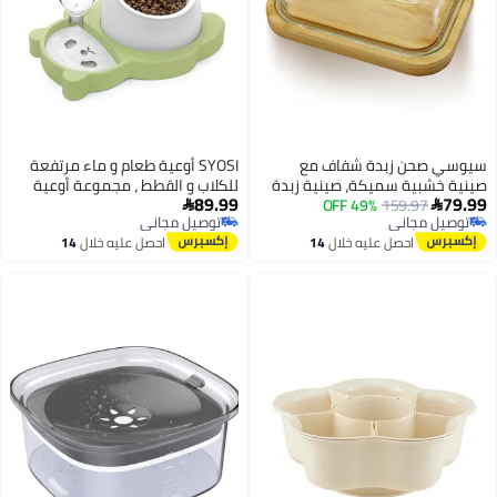
سيوسي صحن زبدة شفاف مع
SYOSI أوعية طعام و ماء مرتفعة
صينية خشبية سميكة، صينية زبدة
للكلاب و القطط ، مجموعة أوعية
89.99
79.99
159.97
49% OFF
مستطيلة مع غطاء للحفاظ على
طعام و ماء مائلة للقطط ، وعاء


توصيل مجاني
توصيل مجاني
الطازجة على الرف وفي الثلاجة
سيراميك مرتفع مع زجاجة موزع
توصيل مجاني
توصيل مجاني
احصل عليه خلال
14
احصل عليه خلال
14
مياه تلقائية للقطط و الكلاب
اغسطس
اغسطس
الصغيرة و الجراء