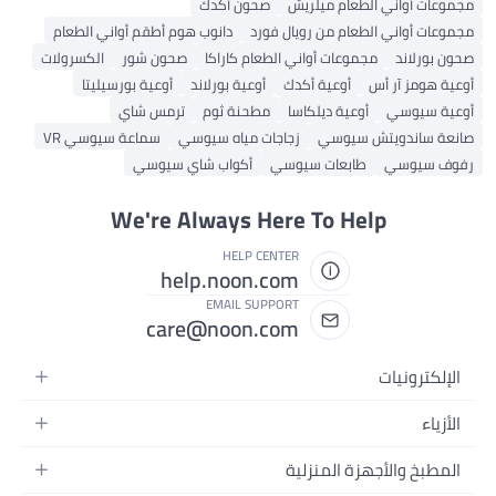
مجموعات أواني الطعام ميلريش
صحون أكدك
مجموعات أواني الطعام من رويال فورد
دانوب هوم أطقم أواني الطعام
صحون بورلاند
مجموعات أواني الطعام كاراكا
صحون شور
الكسرولات
أوعية هومز آر أس
أوعية أكدك
أوعية بورلاند
أوعية بورسيليتا
أوعية سيوسي
أوعية ديلكاسا
مطحنة ثوم
ترمس شاي
صانعة ساندويتش سيوسي
زجاجات مياه سيوسي
سماعة سيوسي VR
رفوف سيوسي
طابعات سيوسي
أكواب شاي سيوسي
We're Always Here To Help
HELP CENTER
help.noon.com
EMAIL SUPPORT
care@noon.com
الإلكترونيات
الهواتف المتحركة
الأزياء
أجهزة التابلت
أحذية رياضية رجالية
المطبخ والأجهزة المنزلية
أجهزة الكمبيوتر المحمولة
أحذية رياضية نسائية