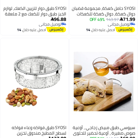
SYOSI حامل كعكة، مجموعة قضبان
SYOSI طبق دوار لتزيين الكعك، لوازم
دوال كعكة، دوال كعكة للكعكات
الخبز طبق دوار للكعك مع 2 ملعقة
96.88
71.99
143.97
49% OFF
المكونة من طبقات، قضبان دعم
تسوية مباشرة وزاوية و3 مكاشط


توصيل مجاني
توصيل مجاني
كعكة بلاستيكية، أعمدة حامل
ناعمة، حامل كعك دوار باللون
توصيل مجاني
توصيل مجاني
احصل عليه خلال
14
احصل عليه خلال
14
كعكة بيضاء مع 3 قطع من لوحات
الوردي لوازم تزيين الكعك
اغسطس
اغسطس
الكعكة - لبناء الكعكة المكونة من
طبقات ودعم التكديس
سيوسي طبق مبيض زجاجي ، أوعية
SYOSI طبق فواكه وعاء فواكه
صوص صغيرة ، أوعية تحضير للحلوى
لسطح المطبخ صندوق تخزين