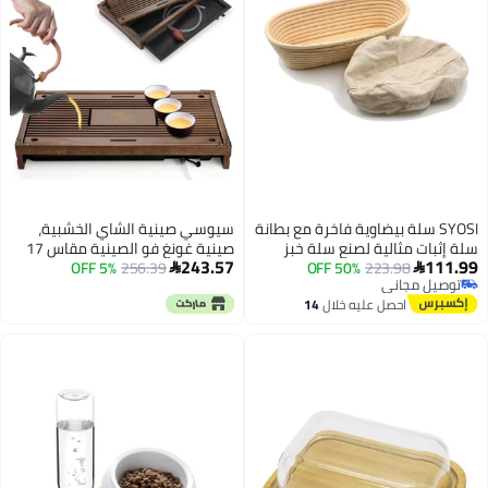
SYOSI سلة بيضاوية فاخرة مع بطانة
سيوسي صينية الشاي الخشبية،
سلة إثبات مثالية لصنع سلة خبز
صينية غونغ فو الصينية مقاس 17
243.57
111.99
223.98
50% OFF
جميلة مع بطانة قماشية للاستخدام
256.39
5% OFF
بوصة مع صندوق تخزين الماء، صينية


توصيل مجاني
المنزلي والمهني في خبز العجين
التقديم المنزلية، طاولة الشاي
توصيل مجاني
احصل عليه خلال
14
المخمر 8.3 x 6 x 4 بوصات
المفلترة للمنزل، المكتب
اغسطس