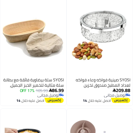
SYOSI صينية فواكه وعاء فواكه
SYOSI سلة بيضاوية فائقة مع بطانة
لعداد المطبخ صندوق تخزين
سلة مثالية لتخمير الخبز الجميل،
86.99
209.88
مكسرات فاخر مغلق مع 6
105.99
17% OFF
سلة وعاء مع بطانة قماشية للخبز


توصيل مجاني
توصيل مجاني
مقصورات صينية تقديم مقسمة مع
العجين المخمر في المنزل
توصيل مجاني
توصيل مجاني
احصل عليه خلال
14
احصل عليه خلال
14
غطاء صندوق حلوى عطلة طبق
والمحترفين 6.7x4.7x3 بوصة
اغسطس
اغسطس
فواكه جافة لحفلة غرفة المعيشة