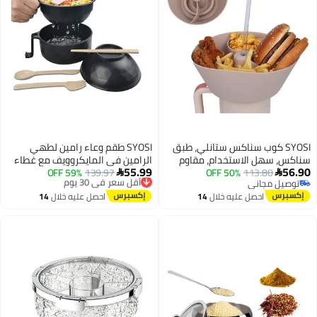
SYOSI كوب سناكس ستانلي، طبق
SYOSI طقم وعاء رامين لطهي
سناكس، سهل الاستخدام، مقاوم
الرامين في المايكروويف مع غطاء
55.99
56.90
113.80
50% OFF
لدرجة الحرارة العالية، حلقة سناكس
أقل سعر في 30 يوم
139.97
59% OFF
وعيدان طعام ضرورات غرفة السكن


توصيل مجاني
توصيل مجاني
قابلة لإعادة الاستخدام، طبق
الجامعي للبنات والأولاد، طباخ رامين
توصيل مجاني
أقل سعر في 30 يوم
احصل عليه خلال
14
احصل عليه خلال
14
سناكس من السيليكون متوافق مع
سريع وسهل مع مقبض ضرورات
اغسطس
اغسطس
كوب ستانلي سعة 40 أونصة
الشقة (أسود)