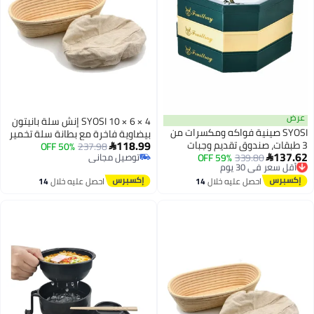
عرض
SYOSI 10 × 6 × 4 إنش سلة بانيتون
SYOSI صينية فواكه ومكسرات من
بيضاوية فاخرة مع بطانة سلة تخمير
118.99
3 طبقات، صندوق تقديم وجبات
237.98
50% OFF
بروتfform مثالية لصنع خبز جميل

137.62
أقل سعر في 30 يوم
339.80
59% OFF
خفيفة مزود بغطاء ونمط غزال،
توصيل مجاني

للمنزل الخبز المتخصص في
توصيل مجاني
توصيل مجاني
صينية وجبات خفيفة مع مقصورات
الساوردو
أقل سعر في 30 يوم
احصل عليه خلال
14
احصل عليه خلال
14
منفصلة لحفظ المكسرات الجافة
اغسطس
اغسطس