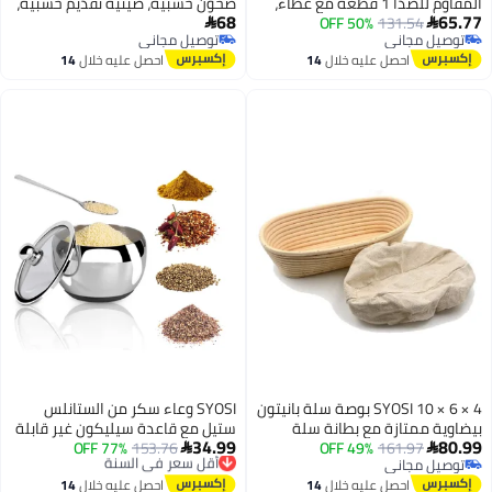
المقاوم للصدأ 1 قطعة مع غطاء،
صحون خشبية، صينية تقديم خشبية،
68
65.77
131.54
50% OFF
حافظة سكر مربعة ذات قمة
فواكه، خبز، طبق سلطة، لوح تقديم


توصيل مجاني
توصيل مجاني
شفافة، وعاء كرات حلوى كروي،
شرائح اللحم، لطاولة الطعام / طاولة
توصيل مجاني
توصيل مجاني
احصل عليه خلال
14
احصل عليه خلال
14
حاوية أمانة حلوى، صحن تقديم من
القهوة، 7.9 بوصة، 1 قطع
اغسطس
اغسطس
الفولاذ المقاوم للصدأ، وعاء تقديم
حلوى لمقهى، سطح مطبخ
SYOSI 10 × 6 × 4 بوصة سلة بانيتون
SYOSI وعاء سكر من الستانلس
بيضاوية ممتازة مع بطانة سلة
ستيل مع قاعدة سيليكون غير قابلة
34.99
80.99
161.97
49% OFF
مثالية للتخمير لصنع خبز جميل
153.76
أقل سعر في السنة
77% OFF
滑 وعاء سكر مع غطاء شفاف


توصيل مجاني
توصيل مجاني
للمنزل خبز العجين المخمر
للتعرف الأفضل وملعقة سكر
توصيل مجاني
أقل سعر في السنة
احصل عليه خلال
14
احصل عليه خلال
14
الاحترافي
للمنزل والمطبخ شكل أسطوانة 8.1