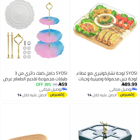
SYOSI لوحة تشاركوتيري مع غطاء،
SYOSI حامل كعك دائري من 3
لوحة جبن محمولة وصينية وجبات
طبقات مجموعة تقديم الطعام عرض
59
89.99
خفيفة مع غطاء شفاف للاستخدام
98
39% OFF
مجموعة الحلوى حامل كعك خزف


توصيل مجاني
توصيل مجاني
في المطبخ أثناء السفر، لوحة تقطيع
دائري مزود بملحقات جديدة (حامل 3
توصيل مجاني
توصيل مجاني
احصل عليه خلال
14
احصل عليه خلال
14
لتخزين الطعام بأربعة أقسام للحفلات
طبقات)
اغسطس
اغسطس
وهدايا تدفئة المنازل للنساء، بيضاء