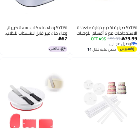
SYOSI صينية تقديم دوارة متعددة
SYOSI وعاء ماء كلب بسعة كبيرة،
الاستخدامات مع 6 أقسام، للوجبات
وعاء ماء غير قابل للانسكاب للكلاب،
67
79.99
159.97
49% OFF
الخفيفة، البسكويت، الفواكه،
وعاء طعام ماء للكلاب مع موزع ماء


توصيل مجاني
الخضروات، الحلوى، والوعاء الساخن
بطيء، مناسب لمياه الشرب أثناء
توصيل مجاني
احصل عليه خلال
14
السفر بالسيارة للكلاب والقطط
اغسطس