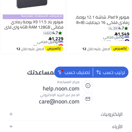
تخفيضات الاستعداد للمدرسة
هونور Pad 9، شاشة 12.1 بوصة،
هونور باد X9 11.5 بوصة رمادي
رمادي فلكي، 16 جيجابايت (8+8
فضائي 4GB RAM 128GB واي فاي
جيجابايت ممتدة)، ذاكرة وصول
4.7
4.3K
#34 في التابلت
- النسخة الشرق أوسطية
4.7
عشوائي 256 جيجابايت، واي فاي مع
460
1,549

توصيل مجاني
أقل سعر في 30 يوم
1,229
حافظة لوحة مفاتيح بلوتوث ذكية

#34 في التابلت
توصيل مجاني
من Honor مجانًا - إصدار الشرق
أقل سعر في 30 يوم
الأوسط
احصل عليه خلال
12
احصل عليه خلال
12
اغسطس
اغسطس
نحن دائماً جاهزون لمساعدتك
ترتيب حسب
تصنيف حسب
مركز المساعدة
help.noon.com
الدعم عبر البريد الإلكتروني
care@noon.com
الإلكترونيات
الهواتف المتحركة
الأزياء