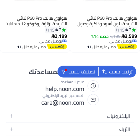
هواوي هاتف P60 Pro ثنائي
هواوي هاتف P60 Pro ثنائي
الشريحة بلون أسود وذاكرة وصول
الشريحة لؤلؤة روكوكو 12 جيجابايت
عشوائي (RAM) سعة 8 جيجابايت
رام 512 جيجابايت 4G - نسخة الشرق
4.2
4.2
115
115
وذاكرة داخلية 256 جيجابايت يدعم
الأوسط
2,199
3,599
4,199
خصم 14%


تقنية 4G - إصدار الشرق الأوسط
توصيل مجاني
توصيل مجاني
توصيل مجاني
توصيل مجاني
احصل عليه خلال
11
احصل عليه خلال
11
اغسطس
اغسطس
نحن دائماً جاهزون لمساعدتك
ترتيب حسب
تصنيف حسب
مركز المساعدة
help.noon.com
الدعم عبر البريد الإلكتروني
care@noon.com
الإلكترونيات
الهواتف المتحركة
الأزياء
أجهزة التابلت
أحذية رياضية رجالية