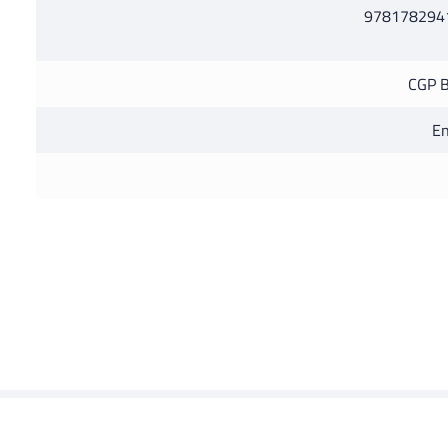
978178294
CGP 
En