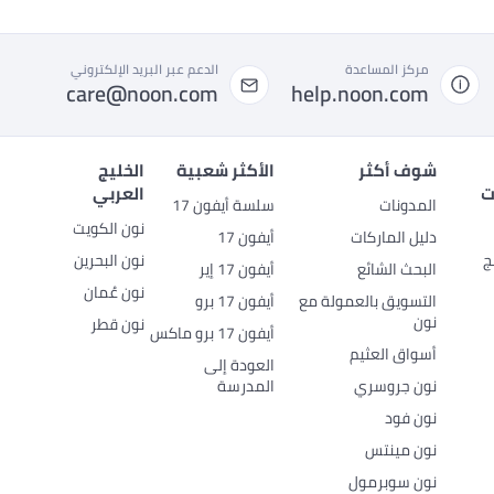
مركز المساعدة
الدعم عبر البريد الإلكتروني
care@noon.com
help.noon.com
شوف أكثر
الأكثر شعبية
الخليج
ت
العربي
المدونات
سلسة أيفون 17
نون الكويت
دليل الماركات
أيفون 17
ج
نون البحرين
البحث الشائع
أيفون 17 إير
نون عُمان
التسويق بالعمولة مع
أيفون 17 برو
نون
نون قطر
أيفون 17 برو ماكس
أسواق العثيم
العودة إلى
نون جروسري
المدرسة
نون فود
نون مينتس
نون سوبرمول