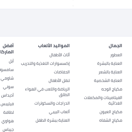
الجمال
المواليد الألعاب
أفضل
الماركا
العطور
أثاث الأطفال
أبل
العناية بالبشرة
إكسسوارات التغذية والتدريب
سامسون
العناية بالشعر
الحفاضات
شاومي
العناية الشخصية
تنقل الأطفال
سوني
مكياج الوجه
الرياضة واللعب في الهواء
الطلق
أديداس
الفيتامينات والمكملات
الغذائية
الدراجات والسكوترات
فيليبس
مكياج العيون
ألعاب البيبي
لطافة
مكياج الشفاه
العناية ببشرة الطفل
هواوي
جيباس