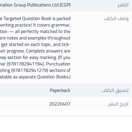
الناشر
nation Group Publications Ltd (CGP)
وصف الكتاب
ne Targeted Question Book is packed
 writing practice! It covers grammar,
tion — all perfectly matched to the
 are notes and examples throughout
 get started on each topic, and tick-
heir progress. Complete answers are
ep section for easy marking. (If you
mar (9781782941194), Punctuation
lling (9781782941279) sections of
ailable as separate Question Books.)
تنسيق الكتاب
Paperback
تاريخ النشر
20220407