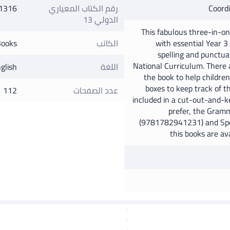
Coordi
رقم الكتاب المعياري
1316
الدولي 13
This fabulous three-in-o
with essential Year 3
الكاتب
Books
spelling and punctua
National Curriculum. There
اللغة
glish
the book to help children
boxes to keep track of t
عدد الصفحات
112
included in a cut-out-and-ke
prefer, the Gram
(9781782941231) and Spe
this books are av