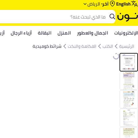
English
آخر
الرياض‎‎
الإلكترونيات
الجمال والعطور
المنزل
البقالة
أزياء الرجال
أزي
الرئيسية
الكتب
الفكاهة والنكت
شرائط كوميدية