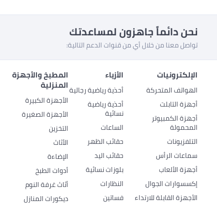
نحن دائماً جاهزون لمساعدتك
تواصل معنا من خلال أي من قنوات الدعم التالية:
الإلكترونيات
الأزياء
المطبخ والأجهزة
المنزلية
الهواتف المتحركة
أحذية رياضية رجالية
الأجهزة الكبيرة
أجهزة التابلت
أحذية رياضية
نسائية
الأجهزة الصغيرة
أجهزة الكمبيوتر
المحمولة
الساعات
التخزين
التلفزيونات
حقائب الظهر
الأثاث
سماعات الرأس
حقائب اليد
الإضاءة
أجهزة الألعاب
بلوزات نسائية
أدوات الطبخ
إكسسوارات الجوال
النظارات
أثاث غرفة النوم
الأجهزة القابلة للارتداء
فساتين
ديكورات المنازل