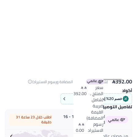

39
(شاملة ضريبة القيمة المضافة ورسوم الاستيراد)
سعر


المنتج ـ
392.00
(شامل
خصم 20% إضافي!, كود: BM20
ضريبة
ل التوصيل
القيمة
احصل عليه خلال
15 - 16
اطلب خلال 23 ساعة 31
المضافة)
اغسطس
دقيقة
رسوم


الاستيراد
0.00
مصادر عالمية بأسعار محلية