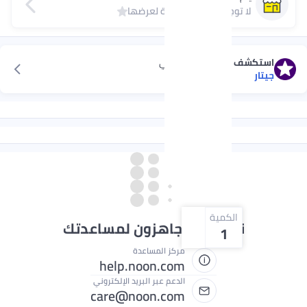
لا توجد تقييمات كافية لعرضها
استكشف الأفضل مبيعًا
في
جيتار
الكمية
نحن دائماً جاهزون لمساعدتك
1
مركز المساعدة
help.noon.com
الدعم عبر البريد الإلكتروني
care@noon.com