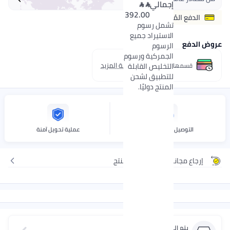
إجمالي


392.00
الدفع المُسبق فقط
تشمل رسوم
الاستيراد جميع
الدفع
الرسوم
الجمركية ورسوم
معرفة المزيد
قسمها على 4 دفعة
التخليص القابلة
للتطبيق لشحن
المنتج دوليًا.
التوصيل بواسطة نوون
عملية تحويل آمنة
إرجاع مجاني ومريح لهذا المنتج
ميغاريا
يتم البيع عبر