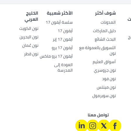
شوف أكثر
الأكثر شعبية
الخليج
ت
العربي
المدونات
سلسة أيفون 17
نون الكويت
دليل الماركات
أيفون 17
ج
نون البحرين
البحث الشائع
أيفون 17 إير
نون عُمان
التسويق بالعمولة مع
أيفون 17 برو
نون
نون قطر
أيفون 17 برو ماكس
أسواق العثيم
العودة إلى
نون جروسري
المدرسة
نون فود
نون مينتس
نون سوبرمول
تواصل معنا