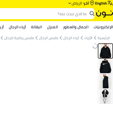
English
آخر
الرياض‎‎
الإلكترونيات
الجمال والعطور
المنزل
البقالة
أزياء الرجال
أزي
الرئيسية
الأزياء
أزياء الرجال
ملابس الرجال
ملابس رياضية للرجال