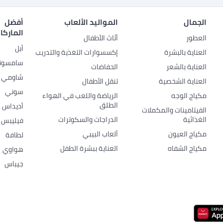
الجمال
المواليد الألعاب
أفضل
الماركا
العطور
أثاث الأطفال
أبل
العناية بالبشرة
إكسسوارات التغذية والتدريب
سامسون
العناية بالشعر
الحفاضات
شاومي
العناية الشخصية
تنقل الأطفال
سوني
مكياج الوجه
الرياضة واللعب في الهواء
الطلق
أديداس
الفيتامينات والمكملات
الغذائية
الدراجات والسكوترات
فيليبس
مكياج العيون
ألعاب البيبي
لطافة
مكياج الشفاه
العناية ببشرة الطفل
هواوي
جيباس