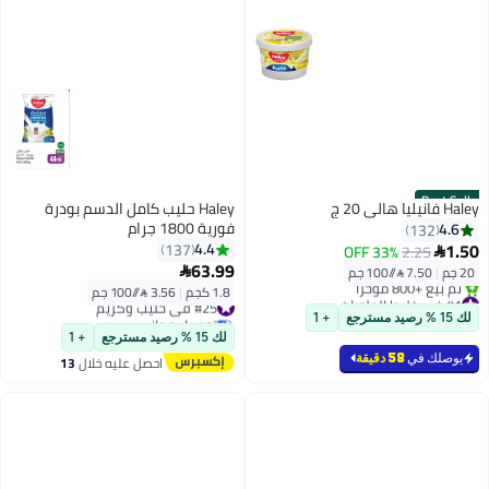
Best Seller
Haley فانيليا هالي 20 ج
Haley حليب كامل الدسم بودرة
فورية 1800 جرام
4.6
132
1.50
4.4
137
33% OFF
2.25

63.99
20 جم
|
7.50 /⁨/100 جم⁩

1.8 كجم
|
3.56 /⁨/100 جم⁩
#1 في خليط الحلويات
#25 في حليب وكريم
بتخلّص بسرعة
توصيل مجاني
لك 15 % رصيد مسترجع
+ 1
تم بيع +800 مؤخرًا
#25 في حليب وكريم
لك 15 % رصيد مسترجع
+ 1
#1 في خليط الحلويات
يوصلك في
58 دقيقة
احصل عليه خلال
13
اغسطس