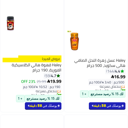
عروض الميجا
Haley عسل زهرة النحل الصافي
Haley قهوة هالي الكلاسيكية
هالي سكويد، 500 جرام
الفورية، 190 جرام
4.4
144
4.7
59
16.99

#9 في قهوة فورية
19.99
23% OFF
25.99

500 جم
|
3.40 /⁨/100 جم⁩
بتخلّص بسرعة
أقل سعر في 30 يوم
190 جم
|
10.52 /⁨/100 جم⁩
تم بيع +50 مؤخرًا
بتخلّص بسرعة
بتخلّص بسرعة
تم بيع +90 مؤخرًا
لك 15 % رصيد مسترجع
+ 1
#9 في قهوة فورية
لك 15 % رصيد مسترجع
+ 1
يوصلك في
58 دقيقة
يوصلك في
58 دقيقة