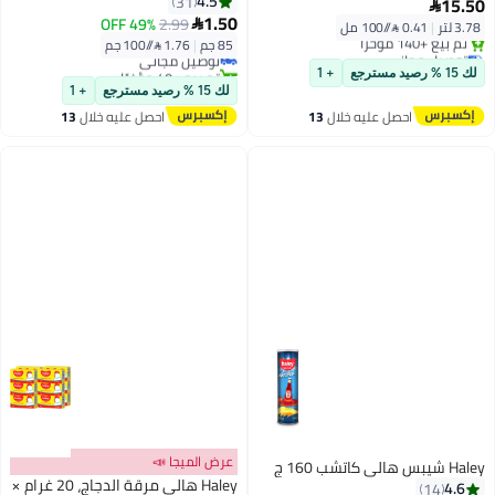
4.5
31
15.50

#6 في خليط الحلويات
1.50
49% OFF
2.99

3.78 لتر
|
0.41 /⁨/100 مل⁩
أقل سعر في السنة
85 جم
|
1.76 /⁨/100 جم⁩
توصيل مجاني
توصيل مجاني
بتخلّص بسرعة
تم بيع +40 مؤخرًا
لك 15 % رصيد مسترجع
+ 1
تم بيع +140 مؤخرًا
#6 في خليط الحلويات
لك 15 % رصيد مسترجع
+ 1
توصيل مجاني
احصل عليه خلال
13
احصل عليه خلال
13
اغسطس
اغسطس
عرض الميجا 📣
Haley شيبس هالي كاتشب 160 ج
Haley هالي مرقة الدجاج، 20 غرام ×
4.6
14