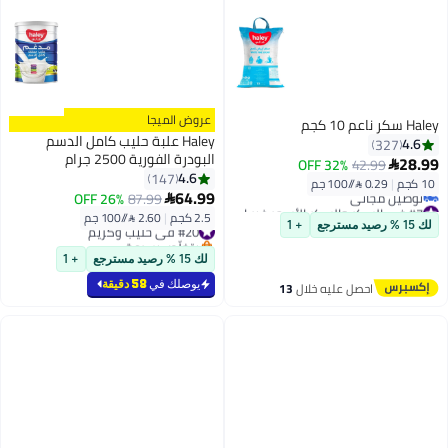
عروض الميجا
Haley سكر ناعم 10 كجم
Haley علبة حليب كامل الدسم
4.6
327
البودرة الفورية 2500 جرام
28.99
32% OFF
42.99

4.6
147
10 كجم
|
0.29 /⁨/100 جم⁩
64.99
26% OFF
87.99

#7 في السكر والسكر الأسمر غير المكرر
2.5 كجم
|
2.60 /⁨/100 جم⁩
أقل سعر في 7 يوم
#20 في حليب وكريم
لك 15 % رصيد مسترجع
+ 1
توصيل مجاني
بتخلّص بسرعة
#7 في السكر والسكر الأسمر غير المكرر
#20 في حليب وكريم
لك 15 % رصيد مسترجع
+ 1
يوصلك في
58 دقيقة
احصل عليه خلال
13
اغسطس