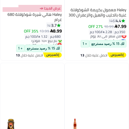
عرض الميجا 📣
Haley معمول بكريمة الشوكولاتة
Haley هالي شيرة شوكولاتة 680
غنية بالحليب والهيل والزعفران 300
غرام
جرام + 50 جرام
4.4
46
3.7
4
7.99
27% OFF
10.99

8.99
35% OFF
13.99

350 جم
|
2.28 /⁨/100 جم⁩
أقل سعر في 30 يوم
680 جم
|
1.32 /⁨/100 جم⁩
توصيل مجاني
أقل سعر في 30 يوم
أقل سعر في 30 يوم
لك 15 % رصيد مسترجع
+ 1
توصيل مجاني
لك 15 % رصيد مسترجع
+ 1
تم بيع +10 مؤخرًا
احصل عليه خلال
13
احصل عليه خلال
13
أقل سعر في 30 يوم
اغسطس
اغسطس