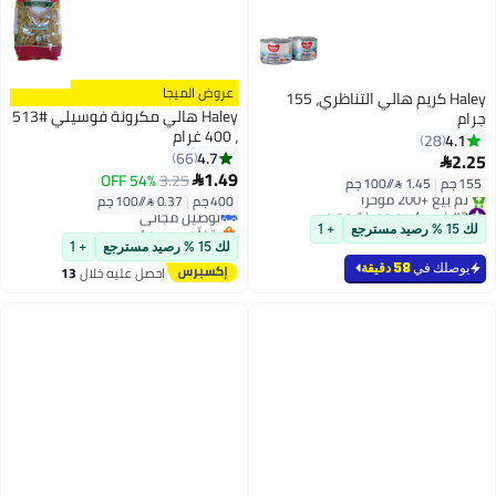
عروض الميجا
Haley كريم هالي التناظري، 155
Haley هالي مكرونة فوسيلي #513
جرام
، 400 غرام
4.1
28
4.7
66
2.25

#14 في المعكرونة
1.49
54% OFF
3.25

155 جم
|
1.45 /⁨/100 جم⁩
أقل سعر في 30 يوم
400 جم
|
0.37 /⁨/100 جم⁩
#3 في كريم وجبنة دهن
توصيل مجاني
بتخلّص بسرعة
بتخلّص بسرعة
لك 15 % رصيد مسترجع
+ 1
تم بيع +200 مؤخرًا
#14 في المعكرونة
لك 15 % رصيد مسترجع
+ 1
#3 في كريم وجبنة دهن
يوصلك في
58 دقيقة
احصل عليه خلال
13
اغسطس