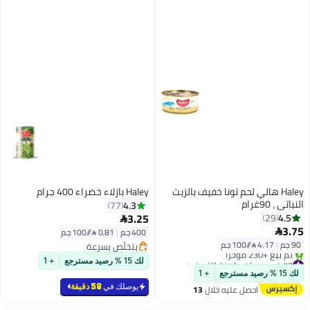
Haley هالي لحم تونا خفيف بالزيت
Haley بازلاء خضراء 400 جرام
النباتي ، 90غرام
4.3
77
3.25
4.5
29

3.75

400 جم
|
0.81 /⁨/100 جم⁩
90 جم
|
4.17 /⁨/100 جم⁩
بتخلّص بسرعة
بتخلّص بسرعة
#2 في وجبات جاهزة للتسخين
لك 15 % رصيد مسترجع
+ 1
توصيل مجاني
لك 15 % رصيد مسترجع
+ 1
تم بيع +230 مؤخرًا
يوصلك في
58 دقيقة
احصل عليه خلال
13
#2 في وجبات جاهزة للتسخين
اغسطس