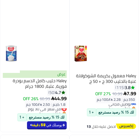
عرض
Haley معمول بكريمة الشوكولاتة
Haley حليب كامل الدسم بودرة
غنية بالحليب 300 ج + 50 ج
فورية، علبة، 1800 جرام
3.8
115
#13 في البسكوت
4.7
50
7.99
27% OFF
10.99

أقل سعر في 30 يوم
44.99
26% OFF
60.99

350 جم
|
2.28 /⁨/100 جم⁩
توصيل مجاني
1.8 كجم
|
2.50 /⁨/100 جم⁩
بتخلّص بسرعة
أقل سعر في 30 يوم
#13 في البسكوت
بتخلّص بسرعة
لك 15 % رصيد مسترجع
+ 1
أقل سعر في 30 يوم
لك 15 % رصيد مسترجع
+ 1
يوصلك في
58 دقيقة
احصل عليه خلال
13
اغسطس