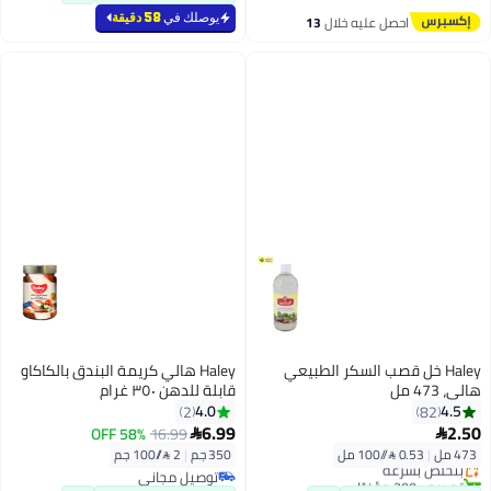
تم بيع +110 مؤخرًا
أقل سعر في 30 يوم
يوصلك في
58 دقيقة
احصل عليه خلال
13
اغسطس
Haley خل قصب السكر الطبيعي
Haley هالي كريمة البندق بالكاكاو
هالي، 473 مل
قابلة للدهن ٣٥٠ غرام
4.0
4.5
2
82
6.99
2.50
58% OFF
16.99


473 مل
|
0.53 /⁨/100 مل⁩
350 جم
|
2 /⁨/100 جم⁩
بتخلّص بسرعة
تم بيع +200 مؤخرًا
توصيل مجاني