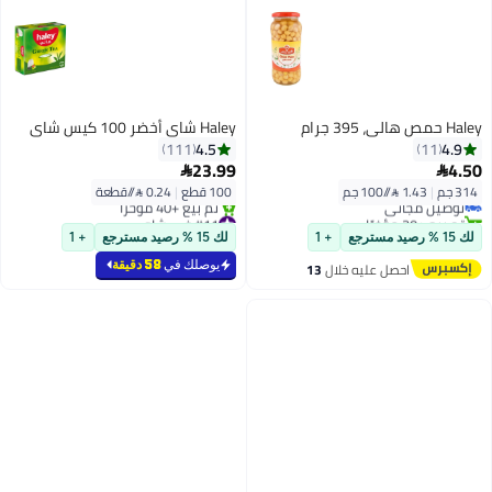
Haley حمص هالي، 395 جرام
Haley شاي أخضر 100 كيس شاي
4.5
4.9
111
11
23.99
4.50


314 جم
|
1.43 /⁨/100 جم⁩
100 قطع
|
0.24 /⁨/قطعة⁩
توصيل مجاني
تم بيع +30 مؤخرًا
#11 في شاي
توصيل مجاني
بتخلّص بسرعة
لك 15 % رصيد مسترجع
+ 1
لك 15 % رصيد مسترجع
+ 1
تم بيع +40 مؤخرًا
#11 في شاي
يوصلك في
58 دقيقة
احصل عليه خلال
13
اغسطس