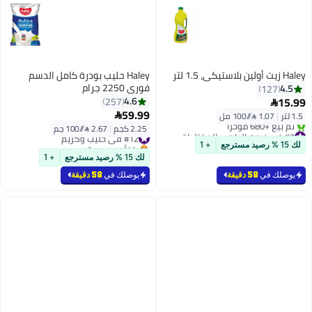
Haley زيت أولين بلاستيكي، 1.5 لتر
Haley حليب بودرة كامل الدسم
فوري 2250 جرام
4.5
127
15.99
4.6
257

59.99
1.5 لتر
|
1.07 /⁨/100 مل⁩

2.25 كجم
|
2.67 /⁨/100 جم⁩
#2 في زيوت الطهي المختلطة
#12 في حليب وكريم
بتخلّص بسرعة
بتخلّص بسرعة
لك 15 % رصيد مسترجع
+ 1
تم بيع +680 مؤخرًا
#12 في حليب وكريم
لك 15 % رصيد مسترجع
+ 1
#2 في زيوت الطهي المختلطة
يوصلك في
58 دقيقة
يوصلك في
58 دقيقة