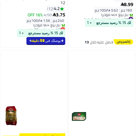
12
8.99

4.2
12
160 جم
|
5.62 /⁨/100 جم⁩
3.75
16% OFF
4.50

#9 في وجبات خفيفة شهية
240 جم
|
1.56 /⁨/100 جم⁩
توصيل مجاني
لك 15 % رصيد مسترجع
+ 1
تم بيع +40 مؤخرًا
أقل سعر في 30 يوم
#9 في وجبات خفيفة شهية
بتخلّص بسرعة
لك 15 % رصيد مسترجع
+ 1
تم بيع +90 مؤخرًا
أقل سعر في 30 يوم
يوصلك في
58 دقيقة
احصل عليه خلال
13
اغسطس