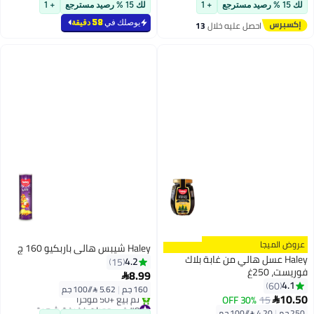
توصيل مجاني
بتخلّص بسرعة
لك 15 % رصيد مسترجع
+ 1
لك 15 % رصيد مسترجع
+ 1
يوصلك في
58 دقيقة
احصل عليه خلال
13
اغسطس
عروض الميجا
Haley شيبس هالي باربكيو 160 ج
Haley عسل هالي من غابة بلاك
4.2
15
فوريست، 250غ
8.99

4.1
60
160 جم
|
5.62 /⁨/100 جم⁩
10.50
30% OFF
15

#8 في وجبات خفيفة شهية
250 جم
|
4.20 /⁨/100 جم⁩