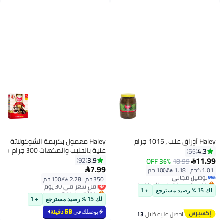
Haley أوراق عنب ، 1015 جرام
Haley معمول بكريمة الشوكولاتة
غنية بالحليب والمكهات 300 جرام +
4.3
56
50 جرام
11.99
3.9
92
36% OFF
18.99

7.99
1.01 كجم
|
1.18 /⁨/100 جم⁩

توصيل مجاني
350 جم
|
2.28 /⁨/100 جم⁩
باقي 1 وحدات في المخزون
أقل سعر في 30 يوم
توصيل مجاني
بتخلّص بسرعة
لك 15 % رصيد مسترجع
+ 1
أقل سعر في 30 يوم
لك 15 % رصيد مسترجع
+ 1
يوصلك في
58 دقيقة
احصل عليه خلال
13