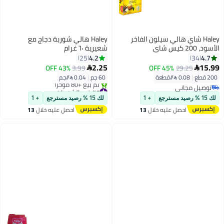
Haley شاي هالي سيلون الفاخر
Haley هالي شوربة دجاج مع
الأسود، 200 كيس شاي
شعيرية ٦٠ غرام
4.2
4.7
25
34
2.25
15.99
43% OFF
3.99
45% OFF
29.25


200 قطع
|
0.08 /⁨/قطعة⁩
60 جم
|
0.04 /⁨/جم⁩
توصيل مجاني
#1 في الشوربات
توصيل مجاني
توصيل مجاني
لك 15 % رصيد مسترجع
+ 1
لك 15 % رصيد مسترجع
+ 1
تم بيع +80 مؤخرًا
احصل عليه خلال
13
احصل عليه خلال
13
#1 في الشوربات
اغسطس
اغسطس