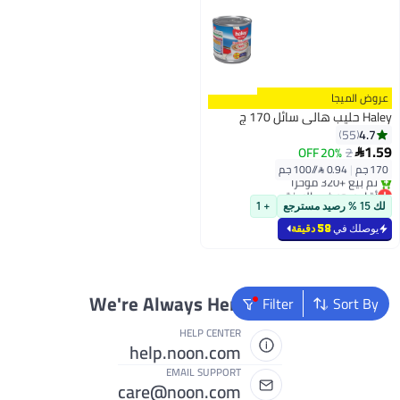
عروض الميجا
Haley حليب هالي سائل 170 ج
4.7
55
1.59
20% OFF
2

170 جم
|
0.94 /⁨/100 جم⁩
أقل سعر في السنة
بتخلّص بسرعة
لك 15 % رصيد مسترجع
+ 1
تم بيع +320 مؤخرًا
أقل سعر في السنة
يوصلك في
58 دقيقة
We're Always Here To Help
Filter
Sort By
HELP CENTER
help.noon.com
EMAIL SUPPORT
care@noon.com