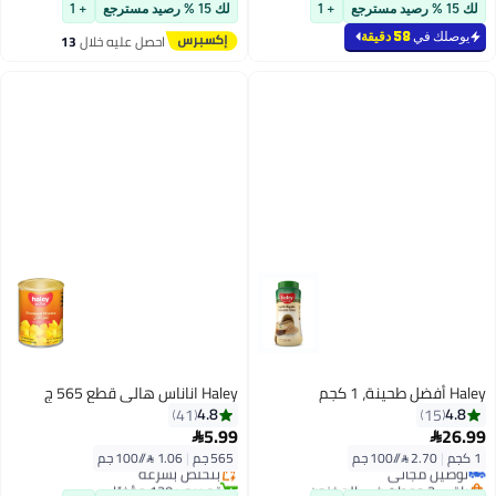
بتخلّص بسرعة
توصيل مجاني
لك 15 % رصيد مسترجع
+ 1
لك 15 % رصيد مسترجع
+ 1
يوصلك في
58 دقيقة
احصل عليه خلال
13
اغسطس
Haley أفضل طحينة، 1 كجم
Haley اناناس هالي قطع 565 ج
4.8
4.8
41
15
5.99
26.99


1 كجم
|
2.70 /⁨/100 جم⁩
565 جم
|
1.06 /⁨/100 جم⁩
توصيل مجاني
بتخلّص بسرعة
باقي 3 وحدات في المخزون
تم بيع +130 مؤخرًا