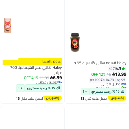
عروض الميجا
Haley قهوه هالي كلاسيك 95 ج
Haley هالي ملح الهيمالايا، 700
4.3
47
غرام
13.99
12% OFF
16

6.99
41% OFF
11.99

95 جم
|
14.73 /⁨/100 جم⁩
توصيل مجاني
توصيل مجاني
تم بيع +70 مؤخرًا
توصيل مجاني
لك 15 % رصيد مسترجع
+ 1
توصيل مجاني
لك 15 % رصيد مسترجع
+ 1
احصل عليه خلال
13
احصل عليه خلال
13
اغسطس
اغسطس