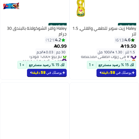
Best Seller
Best Seller
Haley زيت سوبر للطهي والقلي، 1.5
Haley وافر الشوكولاتة بالبندق 30
لتر
جرام
4.2
4.6
121
613
0.99
19.50


1.5 لتر
|
1.30 /⁨/100 مل⁩
30 جم
|
0.03 /⁨/جم⁩
#1 في زيوت الطهي المختلطة
بتخلّص بسرعة
#2 في ألواح الشوكولاتة
#1 في زيوت الطهي المختلطة
بتخلّص بسرعة
لك 15 % رصيد مسترجع
+ 1
لك 15 % رصيد مسترجع
+ 1
تم بيع +1200 مؤخرًا
#2 في ألواح الشوكولاتة
يوصلك في
58 دقيقة
يوصلك في
58 دقيقة