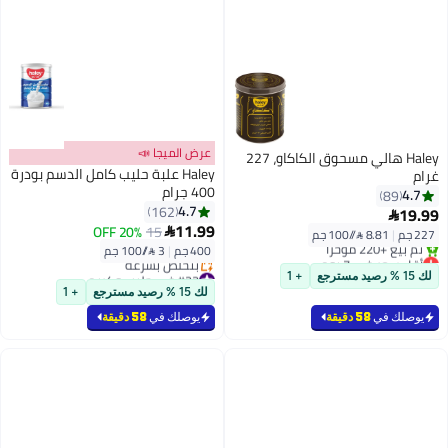
عرض الميجا 📣
Haley هالي مسحوق الكاكاو، 227
Haley علبة حليب كامل الدسم بودرة
غرام
400 جرام
4.7
89
4.7
162
19.99

11.99
20% OFF
15

227 جم
|
8.81 /⁨/100 جم⁩
400 جم
|
3 /⁨/100 جم⁩
أقل سعر في 7 يوم
بتخلّص بسرعة
#23 في حليب وكريم
لك 15 % رصيد مسترجع
+ 1
تم بيع +220 مؤخرًا
أقل سعر في السنة
لك 15 % رصيد مسترجع
+ 1
أقل سعر في 7 يوم
بتخلّص بسرعة
#23 في حليب وكريم
يوصلك في
58 دقيقة
يوصلك في
58 دقيقة