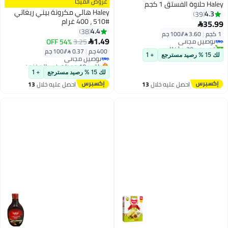
عروض الميجا
Haley حلاوة الفستق 1 كجم
Haley هالي مكرونة بيني ريغاتي
4.3
39
#510 ، 400 غرام
35.99

4.4
38
1 كجم
|
3.60 /⁨/100 جم⁩
توصيل مجاني
#12 في المعكرونة
1.49
54% OFF
3.25

تم بيع +30 مؤخرًا
أقل سعر في 30 يوم
400 جم
|
0.37 /⁨/100 جم⁩
توصيل مجاني
توصيل مجاني
لك 15 % رصيد مسترجع
+ 1
باقي 10 وحدات في المخزون
#12 في المعكرونة
لك 15 % رصيد مسترجع
+ 1
احصل عليه خلال
13
احصل عليه خلال
13
اغسطس
اغسطس