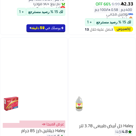
#7 في المعكرونة
2.33
66% OFF
6.99

أقل سعر في 7 يوم
أقل سعر في 30 يوم
400 جم
|
0.58 /⁨/100 جم⁩
بتخلّص بسرعة
توصيل مجاني
لك 15 % رصيد مسترجع
+ 1
تم بيع +90 مؤخرًا
بتخلّص بسرعة
أقل سعر في 7 يوم
#7 في المعكرونة
لك 15 % رصيد مسترجع
+ 1
يوصلك في
58 دقيقة
احصل عليه خلال
13
اغسطس
عرض الميجا 📣
Haley خل أبيض طبيعي 3.78 لتر
Haley جيلاتين كرز 85 جرام
4.8
49