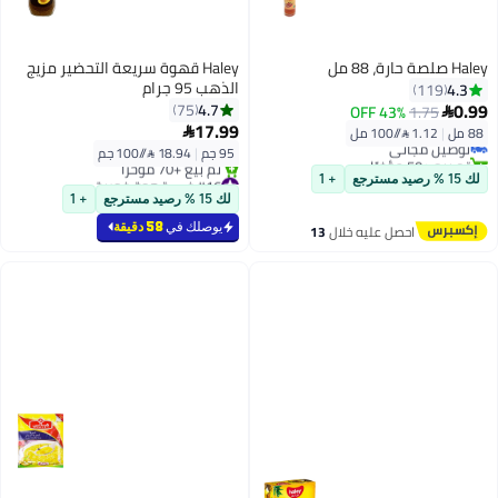
Haley صلصة حارة، 88 مل
Haley قهوة سريعة التحضير مزيج
الذهب 95 جرام
4.3
119
#11 في الصوصات
0.99
4.7
75
43% OFF
1.75

أقل سعر في 30 يوم
17.99
88 مل
|
1.12 /⁨/100 مل⁩

توصيل مجاني
95 جم
|
18.94 /⁨/100 جم⁩
تم بيع +50 مؤخرًا
#11 في الصوصات
#16 في قهوة فورية
لك 15 % رصيد مسترجع
+ 1
بتخلّص بسرعة
لك 15 % رصيد مسترجع
+ 1
تم بيع +70 مؤخرًا
#16 في قهوة فورية
يوصلك في
58 دقيقة
احصل عليه خلال
13
اغسطس