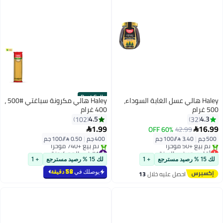
Best Seller
Haley هالي عسل الغابة السوداء،
Haley هالي مكرونة سباغتي #500 ،
500 غرام
400 غرام
4.5
4.3
102
32
1.99
16.99
60% OFF
42.99


500 جم
|
3.40 /⁨/100 جم⁩
400 جم
|
0.50 /⁨/100 جم⁩
أقل سعر في السنة
#1 في المعكرونة
توصيل مجاني
بتخلّص بسرعة
لك 15 % رصيد مسترجع
+ 1
لك 15 % رصيد مسترجع
+ 1
تم بيع +50 مؤخرًا
تم بيع +740 مؤخرًا
أقل سعر في السنة
#1 في المعكرونة
يوصلك في
58 دقيقة
احصل عليه خلال
13
اغسطس