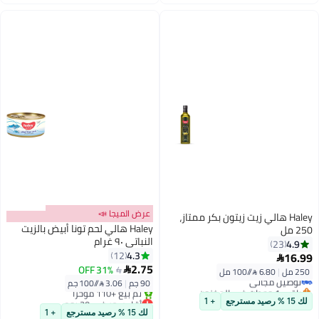
اغسطس
عرض الميجا 📣
Haley هالي زيت زيتون بكر ممتاز،
Haley هالي لحم تونا أبيض بالزيت
250 مل
النباتي ٩٠ غرام
4.9
23
4.3
12
16.99

2.75
31% OFF
4

250 مل
|
6.80 /⁨/100 مل⁩
توصيل مجاني
90 جم
|
3.06 /⁨/100 جم⁩
باقي 1 وحدات في المخزون
توصيل مجاني
أقل سعر في 30 يوم
لك 15 % رصيد مسترجع
+ 1
بتخلّص بسرعة
لك 15 % رصيد مسترجع
+ 1