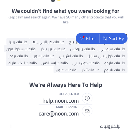
We couldn't find what you were looking for
Keep calm and search again. We have SO many other products that you will
like!
Popular Searches
Filter
Sort By
طابعات إكسي فور
طابعات بيريبيج
طابعات كرياليتي_3D
طابعات زيبرا
طابعات سيوسي
طابعات زيروكس
طابعات ليزر بيكر
طابعات سكولبفون
طابعات كول بيبي ستايل
طابعات اتش بي
طابعات إيسون
طابعات بروذر
طابعات فارجو
طابعات كول بيبي
طابعات إنستاكس
طابعات ليكسمارك
طابعات بانتوم
طابعات أنكر
طابعات كانون
We're Always Here To Help
HELP CENTER
help.noon.com
EMAIL SUPPORT
care@noon.com
الإلكترونيات