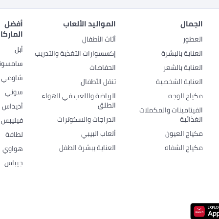
الجمال
المواليد الألعاب
أفضل
الماركا
العطور
أثاث الأطفال
أبل
العناية بالبشرة
إكسسوارات التغذية والتدريب
سامسون
العناية بالشعر
الحفاضات
شاومي
العناية الشخصية
تنقل الأطفال
سوني
مكياج الوجه
الرياضة واللعب في الهواء
الطلق
أديداس
الفيتامينات والمكملات
الغذائية
الدراجات والسكوترات
فيليبس
مكياج العيون
ألعاب البيبي
لطافة
مكياج الشفاه
العناية ببشرة الطفل
هواوي
جيباس