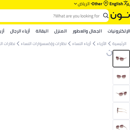
English
Other
الرياض‎‎
الإلكترونيات
الجمال والعطور
المنزل
البقالة
أزياء الرجال
أزي
الرئيسية
الأزياء
أزياء النساء
نظارات وإكسسوارات النساء
نظارات ال