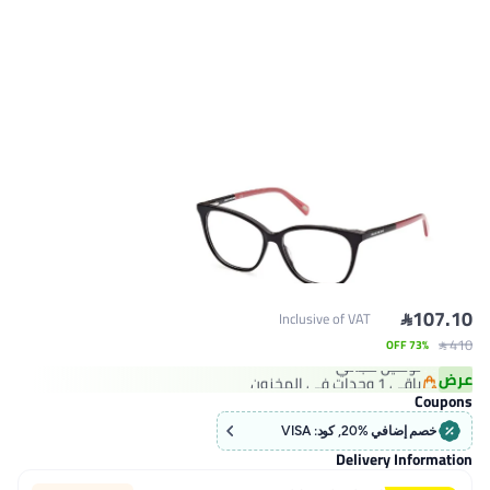

107.10
Inclusive of VAT
أقل سعر في 30 يوم
 410
73% OFF
توصيل مجاني
عرض
باقي 1 وحدات في المخزون
أقل سعر في 30 يوم
Coupons
خصم إضافي %20, كود: VISA
Delivery Information