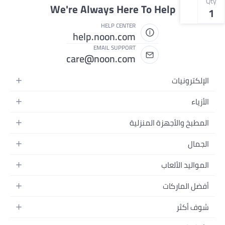
Qty
We're Always Here To Help
1
HELP CENTER
help.noon.com
EMAIL SUPPORT
care@noon.com
الإلكترونيات
الهواتف المتحركة
الأزياء
أجهزة التابلت
أحذية رياضية رجالية
المطبخ والأجهزة المنزلية
أجهزة الكمبيوتر المحمولة
أحذية رياضية نسائية
الأجهزة الكبيرة
التلفزيونات
الجمال
الساعات
الأجهزة الصغيرة
سماعات الرأس
العطور
حقائب الظهر
المواليد الألعاب
التخزين
أجهزة الألعاب
العناية بالبشرة
حقائب اليد
أثاث الأطفال
الأثاث
أفضل الماركات
إكسسوارات الجوال
العناية بالشعر
بلوزات نسائية
إكسسوارات التغذية والتدريب
الإضاءة
الأجهزة القابلة للارتداء
أبل
العناية الشخصية
النظارات
شوف أكثر
الحفاضات
أدوات الطبخ
سامسونج
مكياج الوجه
فساتين
المدونات