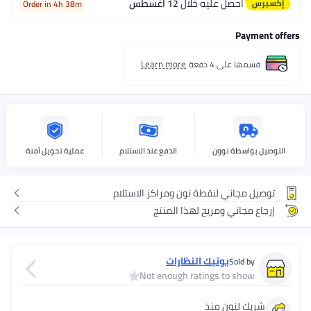
احصل عليه خلال
12 اغسطس
Order in 4h 38m
Payment offers
Learn more
قسمها على 4 دفعة
التوصيل بواسطة نوون
الدفع عند الاستلام
عملية تحويل آمنة
توصيل مجاني لنقطة نون ومراكز الاستلام
إرجاع مجاني ومريح لهذا المنتج
بوتيك النظارات
Sold by
Not enough ratings to show
شريك لنون منذ