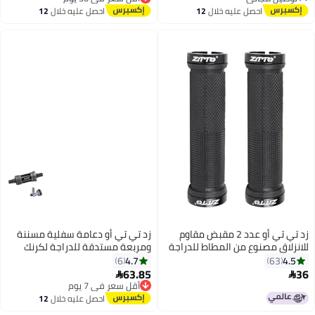
توصيل مجاني
والأيمن. ملحقات مقابض الفرامل
أقل سعر في 30 يوم
منصة سبائك الألومنيوم العالمية
احصل عليه خلال
12
احصل عليه خلال
12
باللون الأسود
خفيفة الوزن باللون الأسود
اغسطس
اغسطس
زد تي تي أو عدد 2 مقبض مقاوم
زد تي تي أو دعامة سفلية مسننة
للانزلاق مصنوع من المطاط للدراجة
ومربعة مستدقة للدراجة لكرنك
مدبب 68X127.5
4.7
4.5
6
63
63.85
36
أقل سعر في 7 يوم


توصيل مجاني
أقل سعر في 7 يوم
احصل عليه خلال
12
اغسطس