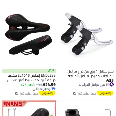
عرض
نجم ستايل 1 زوج من ذراع فرامل
ENDLESS إندلس EL1045 مقعد
الدراجات، مقبض فرامل الدراجة
35
دراجة أنيق مع شريط أمان عاكس
#4 في فرامل الدراجات
المصنوع من سبائك الألومنيوم على

24.99
توصيل مجاني
100
خصم 75%
أحمر | أسود | المادة: PU | مقعد من
شكل حرف V، مقبض فرامل الدراجة

#4 في فرامل الدراجات
توصيل مجاني
فوم الذاكرة العالمي مع تنفس،
من سبائك الألومنيوم عالمي 2.2
توصيل مجاني
احصل عليه خلال
12
احصل عليه خلال
12
امتصاص الصدمات ومقاوم للماء
سم لمعظم الدراجات، دراجات الطرق،
اغسطس
اغسطس
لجميع أنواع الدراجات
الدراجات الجبلية