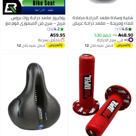
شابية وسادة مقعد الدراجة مضادة
روكبروز مقعد دراجة روك بروس
#7 في سرج الدراجة
للماء ومريحة – مقعد دراجة عريض
مريح – سرج من الميموري فوم مع
أقل سعر في 30 يوم
مبطن برغوة الذاكرة، مناسب
شريط عاكس
4.2
4.6
24
11
توصيل مجاني
للدراجات الكهربائية والجبلية
59.95
48.90
#6 في سرج الدراجة
70
خصم 30%
بتخلّص بسرعة


والهوائية – للرجال والنساء – باللون
توصيل مجاني
تم بيع +10 مؤخرًا
#6 في سرج الدراجة
الأحمر
#7 في سرج الدراجة
احصل عليه خلال
12
احصل عليه خلال
12
اغسطس
اغسطس