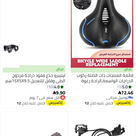
عرض
عرض
قائمة المنتجات ذات الصلة ركوب
ليتيبرو جذع مقود دراجة مزدوج
الدراجات الواسعة,الراحة رغوة
الطي وقابل للتعديل 15X5X9.5سم
مقعد دراجة MTB,مقاومة للماء
4.8
5.0
10
1
جوف الدراجة السرج للرجال
9.90
72.46
أقل سعر في 7 يوم


والنساء,استبدال الدراجة مقعد
توصيل مجاني
توصيل مجاني
توصيل مجاني
وسادة مع كرة صدمة مزدوجة
أقل سعر في 7 يوم
احصل عليه خلال
12
احصل عليه خلال
12
للتمرين / الطريق / الدراجات الثابتة,,
اغسطس
اغسطس