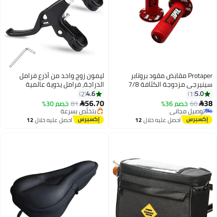
Protaper مقابض مقود بروتابر
ليمون زوج واحد من أذرع فرامل
سينيرجي مزدوجة الكثافة 7/8
الدراجة، فرامل يدوية عالمية
بوصة – لون أحمر للدراجات النارية
مصنوعة من سبائك الألومنيوم
4.6
5.0
2
1
والموتوكروس
بالكامل للدراجات الجبلية/BMX،
56.70
38
60
خصم 36%
81
خصم 30%


مقبض فرامل للدراجات بقطر 2.2
توصيل مجاني
أقل سعر في 7 يوم
توصيل مجاني
سم (أسود)
توصيل مجاني
احصل عليه خلال
12
احصل عليه خلال
12
بتخلّص بسرعة
اغسطس
اغسطس
أقل سعر في 7 يوم