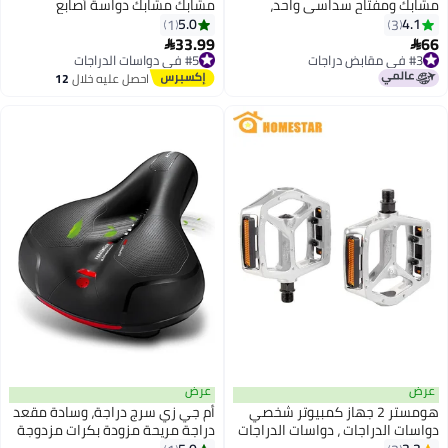
مشابك ومفتاح سداسي واحد،
مشابك مشابك دواسة أصابع
توسيع مقود عالمي من الألمنيوم
القدمين شريط لاصق للدراجة ذات
5.0
4.1
1
3
1"-1.25" لمصباح خفيف، عداد
التروس الثابتة
33.99
66
#5 في دواسات الدراجات


السرعة، نظام تحديد المواقع، حامل
#3 في مقابض دراجات
توصيل مجاني
#3 في مقابض دراجات
الهاتف، كاميرا الحركة، 30 سم
#5 في دواسات الدراجات
احصل عليه خلال
12
اغسطس
عرض
عرض
هومستر 2 جهاز كمبيوتر شخصي
أم جي زي سرج دراجة، وسادة مقعد
دواسات الدراجات ، دواسات الدراجات
دراجة مريحة مزودة بكرات مزدوجة
الجبلية ، سبيكة الألومنيوم دائمة
لامتصاص الصدمات ورغوة الذاكرة،