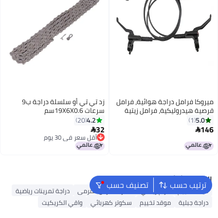
ميروكا فرامل دراجة هوائية، فرامل
زد تي تي أو سلسلة دراجة ب9
قرصية هيدروليكية، فرامل زيتية
سرعات 19X6X0.6سم
للدراجات الهوائية، فرامل دراجة
4.2
5.0
20
1
جبلية، فرامل أمامية وخلفية، مشبك
32
146


فرجار، قطع غيار دراجات هوائية
أقل سعر في 30 يوم
أقل سعر في 30 يوم
البحث الشائع
ترتيب حسب
تصنيف حسب
خيمة تخييم
حزام رياضي
قفازات حارس المرمى
دراجة تمرينات رياضية
دراجة جبلية
موقد تخييم
سكوتر كهربائي
واقي الكريكيت