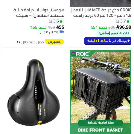
GROIC جذع دراجة MTB قابل للتعديل
هومستر دواسات دراجة جبلية
31.8 مم - 120 مم 60 درجة رافعة
مسطحة (قطعتان) – سبيكة
جذع الدراجة للمقود - موسع مقود
ألومنيوم متينة محكمة الغلق
3.6
3.7
3
3
الدراجة الجبلية من سبائك
55
96.99
200
خصم 51%
159
خصم 65%


الألومنيوم لدراجة الطريق MTB
توصيل مجاني
29.1  خصم إضافي!
Road City
توصيل مجاني
يوصلك في
1 ساعة 1 دقيقة
احصل عليه خلال
12
اغسطس