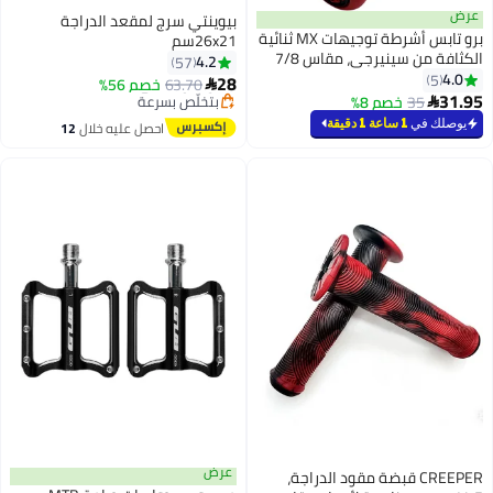
عرض
بيوينتي سرج لمقعد الدراجة
برو تابس أشرطة توجيهات MX ثنائية
26x21سم
الكثافة من سينيرجي، مقاس 7/8
4.2
57
بوصة – لدراجات CRF وYZF
4.0
5
28
63.70
خصم 56%

31.95
35
خصم 8%
#3 في سرج الدراجة

توصيل مجاني
يوصلك في
1 ساعة 1 دقيقة
احصل عليه خلال
12
بتخلّص بسرعة
اغسطس
#3 في سرج الدراجة
عرض
CREEPER قبضة مقود الدراجة،