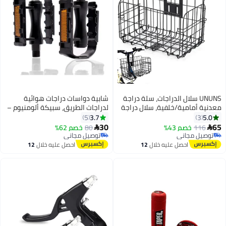
UNUNS سلال الدراجات، سلة دراجة
شابية دواسات دراجات هوائية
معدنية أمامية/خلفية، سلال دراجة
لدراجات الطريق، سبيكة ألومنيوم –
قابلة للطي للمراهقين، سلة تخزين
زوج بمحور محكم الغلق، أسود
3.7
5.0
5
3
قابلة للفك تناسب معظم الدراجات،
30
65
116
خصم 43%
80
خصم 62%


دراجة شاطئية، دراجة ثابتة، دراجة
توصيل مجاني
توصيل مجاني
توصيل مجاني
كهربائية، دراجة طريق، سوداء
توصيل مجاني
احصل عليه خلال
12
احصل عليه خلال
12
اغسطس
اغسطس