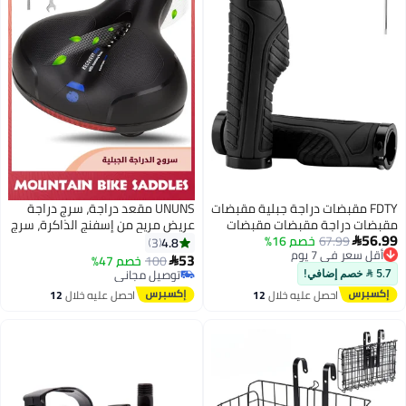
FDTY مقبضات دراجة جبلية مقبضات
UNUNS مقعد دراجة، سرج دراجة
مقبضات دراجة مقبضات مقبضات
عريض مريح من إسفنج الذاكرة، سرج
56.99
67.99
أقل سعر في 7 يوم
خصم 16%
دراجة مقبضات مزدوجة قفل مشبك
دراجة مع كرات مطاطية مزدوجة
4.8
3

توصيل مجاني
الألومنيوم على المقبضات لـ MTB
لامتصاص الصدمات وشريط عاكس،
53
100
خصم 47%

أقل سعر في 7 يوم
BMX مقبض دراجة جبلية ينتهي
ملحقات دراجة كهربائية ثابتة للطرق
توصيل مجاني
5.7  خصم إضافي!
بالأسود
الجبلية
توصيل مجاني
احصل عليه خلال
12
احصل عليه خلال
12
اغسطس
اغسطس