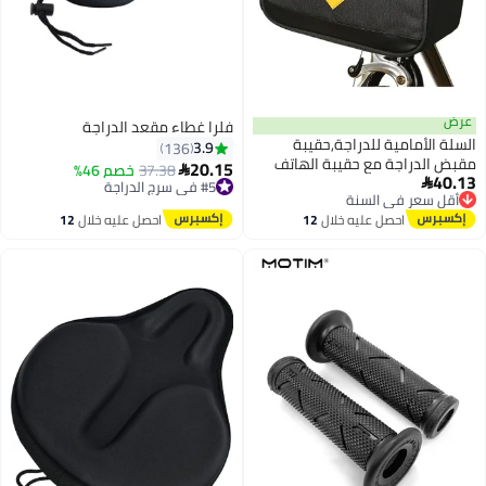
عرض
فلرا غطاء مقعد الدراجة
السلة الأمامية للدراجة,حقيبة
3.9
136
مقبض الدراجة مع حقيبة الهاتف
20.15
#5 في سرج الدراجة
37.38
خصم 46%

40.13
أقل سعر في السنة
بشاشة اللمس تناسب الهاتف تحت 7

توصيل مجاني
توصيل مجاني
#5 في سرج الدراجة
أقل سعر في السنة
احصل عليه خلال
12
احصل عليه خلال
12
اغسطس
اغسطس