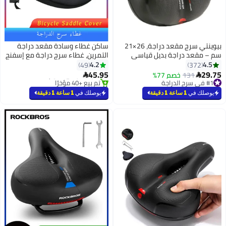
بيوينتي سرج مقعد دراجة، 26×21
ساكن غطاء وسادة مقعد دراجة
سم – مقعد دراجة بديل قياسي
التمرين، غطاء سرج دراجة مع إسفنج
26x21سم
عريض وبطانة هلامية ناعمة للغاية
4.2
4.5
49
372
للنساء والرجال
45.95
29.75
#1 في سرج الدراجة
131
خصم 77%


توصيل مجاني
#2 في سرج الدراجة
بتخلّص بسرعة
أقل سعر في 7 يوم
يوصلك في
1 ساعة 1 دقيقة
يوصلك في
1 ساعة 1 دقيقة
تم بيع +30 مؤخرًا
تم بيع +40 مؤخرًا
#1 في سرج الدراجة
#2 في سرج الدراجة