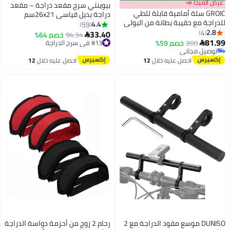
عرض الميجا 📣
بيوينتي سرج مقعد دراجة – مقعد
GROIC سلة أمامية قابلة للطي
دراجة بديل قياسي 26x21سم
للدراجة مع حقيبة بطانة من البولي
4.4
59
يوريثان/مع سلة إطار دراجة بتصميم
2.8
4
33.40
#13 في سرج الدراجة
94.34
خصم 64%

سريع التحرير وحقيبة أمامية قابلة
81.99
200
خصم 59%
توصيل مجاني

للإزالة/رف خلفي معلق للبضائع/
توصيل مجاني
#13 في سرج الدراجة
توصيل مجاني
سلة دراجة للكلاب تحمل 44 رطلاً /
احصل عليه خلال
12
احصل عليه خلال
12
11 رطلاً مقاومة للمطر
اغسطس
اغسطس
DUNISO موسع مقود الدراجة مع 2
رحام 2 زوج من أحزمة دواسة الدراجة