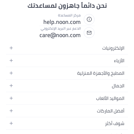
نحن دائماً جاهزون لمساعدتك
مركز المساعدة
help.noon.com
الدعم عبر البريد الإلكتروني
care@noon.com
الإلكترونيات
الهواتف المتحركة
الأزياء
أجهزة التابلت
أحذية رياضية رجالية
المطبخ والأجهزة المنزلية
أجهزة الكمبيوتر المحمولة
أحذية رياضية نسائية
الأجهزة الكبيرة
التلفزيونات
الجمال
الساعات
الأجهزة الصغيرة
سماعات الرأس
العطور
حقائب الظهر
المواليد الألعاب
التخزين
أجهزة الألعاب
العناية بالبشرة
حقائب اليد
أثاث الأطفال
الأثاث
أفضل الماركات
إكسسوارات الجوال
العناية بالشعر
بلوزات نسائية
إكسسوارات التغذية والتدريب
الإضاءة
الأجهزة القابلة للارتداء
أبل
العناية الشخصية
النظارات
شوف أكثر
الحفاضات
أدوات الطبخ
سامسونج
مكياج الوجه
فساتين
المدونات