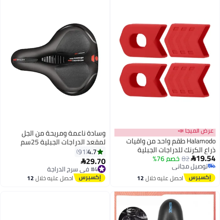
عرض الميجا 📣
وسادة ناعمة ومريحة من الجل
Halamodo طقم واحد من واقيات
لمقعد الدراجات الجبلية 25سم
ذراع الكرنك للدراجات الجبلية
4.7
91
19.54
82
خصم 76%
والطرق، أغطية واقية لمجموعة

29.70
#4 في سرج الدراجة

توصيل مجاني
الكرنك، غطاء علبة كرنك سيليكون
توصيل مجاني
توصيل مجاني
للدراجة، كرنك أنيق
بتخلّص بسرعة
احصل عليه خلال
12
احصل عليه خلال
12
تم بيع +10 مؤخرًا
اغسطس
اغسطس
#4 في سرج الدراجة