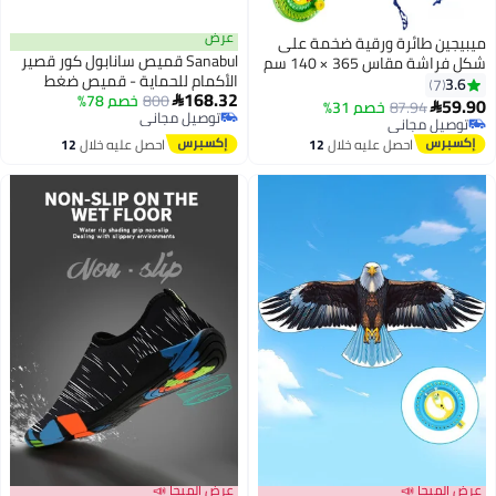
عرض
طائرة ورقية ضخمة على
Sanabul قميص سانابول كور قصير
شكل فراشة مقاس 365 × 140 سم
الأكمام للحماية - قميص ضغط
مع خط بطول 200 متر للأطفال
168.32
800
خصم 78%
سريع الجفاف للرجال أسود/أزرق،
 سلسلة مزدوجة الخط سهلة

87.94
خصم 31%
توصيل مجاني
كبير جداً
لرحلات الشاطئ والمنتزهات
مجاني
توصيل مجاني
مجاني
والأنشطة الخارجية العائلية
احصل عليه خلال
12
احصل عليه خلال
12
اغسطس
اغسطس
ا 📣
عرض الميجا 📣