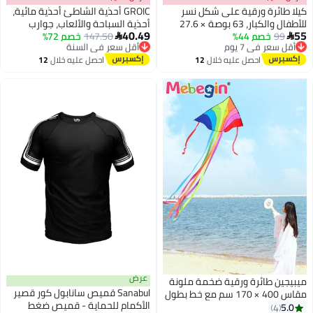
رة ورقية على شكل نسر
GROIC أحذية الشاطئ أحذية مائية،
للأطفال والكبار، 63 بوصة × 27.6
أحذية السباحة والألعاب، جوارب
40.49
خصم 44%
في 7 يوم
ة ورقية كبيرة للمبتدئين،
147.50
أقل سعر في السنة
خصم 72%
اليوغا المائية سريعة الجفاف،

مجاني
توصيل مجاني
رقية ضخمة مع مقبض
رياضية سهلة الارتداء
في 7 يوم
أقل سعر في السنة
احصل عليه خلال
12
احصل عليه خلال
12
بطول 984 قدمًا، طائرة ورقية سهلة
اغسطس
اغسطس
خط واحد طائرات ورقية
أنشطة الخارجية والرحلات
عرض
طائرة ورقية ضخمة ملونة
Sanabul قميص سانابول كور قصير
مقاس 400 × 170 سم مع خط بطول
الأكمام للحماية - قميص ضغط
تر للأطفال والكبار، سلسلة