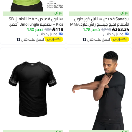
عرض
Sanabul قميص سانابل كور طويل
سنابول قميص ضغط للأطفال SB
الأكمام لجيو جيتسو راش غارد MMA
Kids – تصميم Dino Jungle أخضر،
119
1,200
خصم 78%
600
خصم 80%
مقاس 2XL، حماية للأطفال أثناء

مجاني
توصيل مجاني
MMA والجيو جيتسو والفنون القتالية
مجاني
توصيل مجاني
احصل عليه خلال
12
احصل عليه خلال
12
اغسطس
اغسطس
عرض