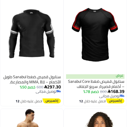
سنابول قميص ضغط Sanabul طويل
سنابول قميص ضغط Sanabul Core
الأكمام – MMA، BJJ والمصارعة،
297.30
قصيرة، سريع الجفاف
600
خصم 50%
أسود مع خطوط بيضاء، كبير

800
خصم 78%
صغير، أسود مع خطوط
توصيل مجاني
مجاني
توصيل مجاني
مجاني
احصل عليه خلال
12
احصل عليه خلال
12
اغسطس
اغسطس