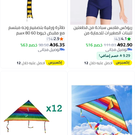
لابس سباحة من قطعتين
طائرة ورقية بتصميم وجه مبتسم
صغيرات للحماية من
مع مقبض خيوط 60 x 80سم
قمصان سباحة قصيرة
2.9
14
 قابلة للتنفس سريعة
36.35
مجاني
111.83
خصم 16%
98.58
خصم 63%

 تنورات سباحة، بدلة
 بسرعة
توصيل مجاني
مجاني
لاطفال البنات مع حماية
توصيل مجاني
ة فوق البنفسجية، ملابس
احصل عليه خلال
12
احصل عليه خلال
12
اطية رياضية للشاطئ
اغسطس
اغسطس
 المائية وركوب الامواج
لغوص والسباحة وانشطة