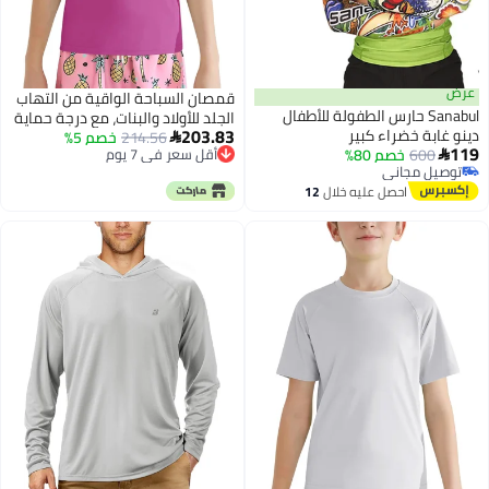
قمصان السباحة الواقية من التهاب
Sanabul حارس الطفولة للأطفال
الجلد للأولاد والبنات، مع درجة حماية
203.83
 خضراء كبير
214.56
خصم 5%
من الأشعة فوق البنفسجية (UPF)

6
خصم 80%
أقل سعر في 7 يوم
50+، سريعة الجفاف، قصيرة
مجاني
أقل سعر في 7 يوم
الأكمام، مناسبة للأطفال
مجاني
احصل عليه خلال
12
والمراهقين، للركض والتمارين
اغسطس
الرياضية والنشاط البدني في الصالة
الرياضية والشواطئ والرياضات
المائية مثل الصيد وركوب الأمواج.