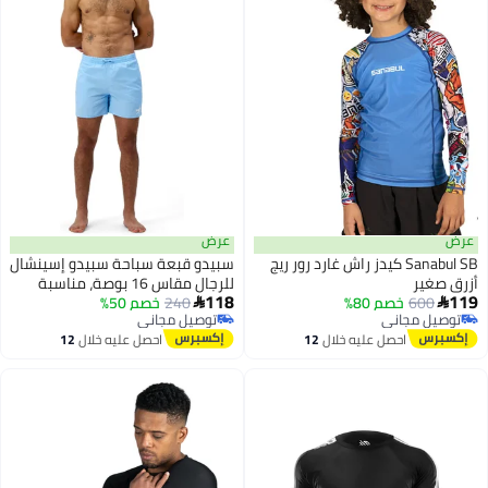
عرض
Sanabul SB كيدز راش غارد رور ريج
سبيدو قبعة سباحة سبيدو إسينشال
ر
للرجال مقاس 16 بوصة، مناسبة
118
6
خصم 80%
240
خصم 50%
للرجال والنساء والأطفال - مصنوعة

مجاني
توصيل مجاني
من السيليكون المتين، مريحة، مثالية
مجاني
توصيل مجاني
احصل عليه خلال
12
احصل عليه خلال
12
للتدريب والاستخدام الاحترافي
اغسطس
اغسطس