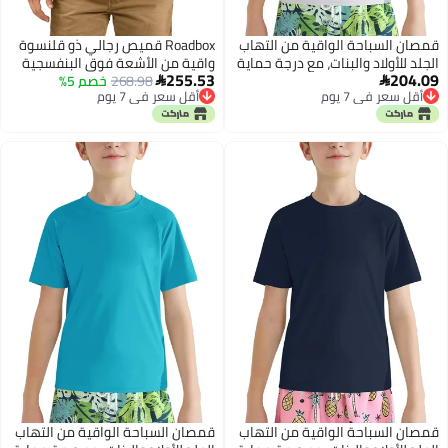
سباحة الواقية من التهاب
Roadbox قميص رجالي ذو قلنسوة
ولاد والبنات، مع درجة حماية
واقية من الأشعة فوق البنفسجية
255.53
من الأشعة فوق البنفسجية (UPF)
268.98
خصم 5%
بأكمام طويلة - قمصان رياضية

في 7 يوم
أقل سعر في 7 يوم
ريعة الجفاف، قصيرة
للتمارين والجري بفتحات للإبهام
في 7 يوم
أقل سعر في 7 يوم
مناسبة للأطفال
سريعة الجفاف خفيفة الوزن
ين، للركض والتمارين
والنشاط البدني في الصالة
 والشواطئ والرياضات
ثل الصيد وركوب الأمواج.
سباحة الواقية من التهاب
قمصان السباحة الواقية من التهاب