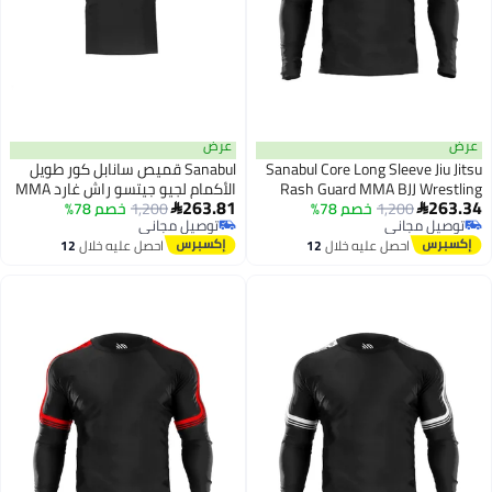
عرض
Sanabul Core Long Sleeve 
Sanabul قميص سانابل كور طويل
Rash Guard MMA BJJ W
الأكمام لجيو جيتسو راش غارد MMA
263.81
1,200
خصم 78%
Shirt Grappling, Black W
1,200
خصم 78%
BJJ مصارعة جراپلينغ لون غون ميتال

مجاني
توصيل مجاني
XLARGE
Stripes
مجاني
توصيل مجاني
احصل عليه خلال
12
احصل عليه خلال
12
اغسطس
اغسطس