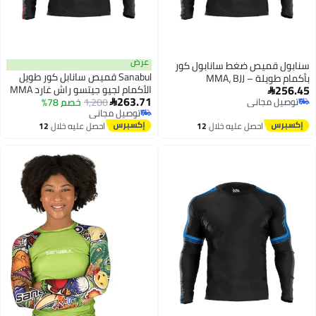
عرض
ميص ضغط سانابول كور
Sanabul قميص سانابل كور طويل
بأكمام طويلة – MMA، BJJ
الأكمام لجيو جيتسو راش غارد MMA
ة – أسود مع خطوط
263.71
مجاني
BJJ مصارعة جراپلينغ أحمر 2X كبير
1,200
خصم 78%
غير

مجاني
توصيل مجاني
توصيل مجاني
احصل عليه خلال
12
احصل عليه خلال
12
اغسطس
اغسطس