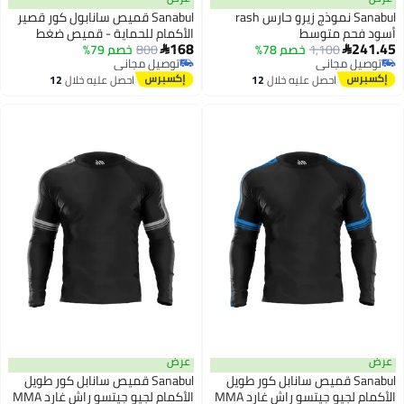
Sanabul نموذج زيرو حارس rash
Sanabul قميص سانابول كور قصير
م متوسط
الأكمام للحماية - قميص ضغط
168
1,100
خصم 78%
800
خصم 79%
سريع الجفاف للرجال أسود/رمادي

مجاني
توصيل مجاني
معدني، متوسط
مجاني
توصيل مجاني
احصل عليه خلال
12
احصل عليه خلال
12
اغسطس
اغسطس
عرض
Sanabul قميص سانابل كور طويل
Sanabul قميص سانابل كور طويل
الأكمام لجيو جيتسو راش غارد MMA
الأكمام لجيو جيتسو راش غارد MMA