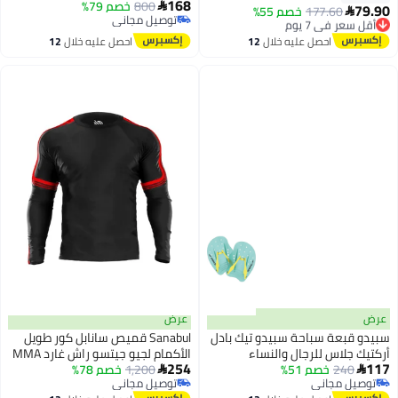
168
800
خصم 79%
سريع الجفاف للرجال أسود/أبيض،
لخط سهلة الطيران لرحلات

في 7 يوم
177.60
خصم 55%
توصيل مجاني
2X-LARGE
المنتزهات والألعاب
مجاني
توصيل مجاني
في 7 يوم
الخارجية العائلية
احصل عليه خلال
12
احصل عليه خلال
12
اغسطس
اغسطس
عرض
عة سباحة سبيدو تيك بادل
Sanabul قميص سانابل كور طويل
اس للرجال والنساء
الأكمام لجيو جيتسو راش غارد MMA
254
2
خصم 51%
 - سيليكون متين، مقاس
BJJ مصارعة جراپلينغ أحمر X كبير
1,200
خصم 78%

مجاني
توصيل مجاني
لية للتدريب والاستخدام
مجاني
توصيل مجاني