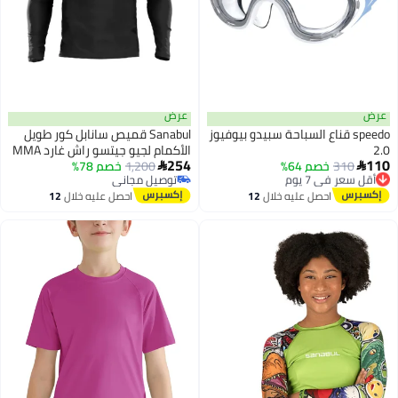
عرض
spee قناع السباحة سبيدو بيوفيوز
Sanabul قميص سانابل كور طويل
الأكمام لجيو جيتسو راش غارد MMA
254
3
في 7 يوم
خصم 64%
1,200
خصم 78%
BJJ مصارعة جراپلينغ جين ميتال

مجاني
توصيل مجاني
صغير
في 7 يوم
توصيل مجاني
احصل عليه خلال
12
احصل عليه خلال
12
اغسطس
اغسطس