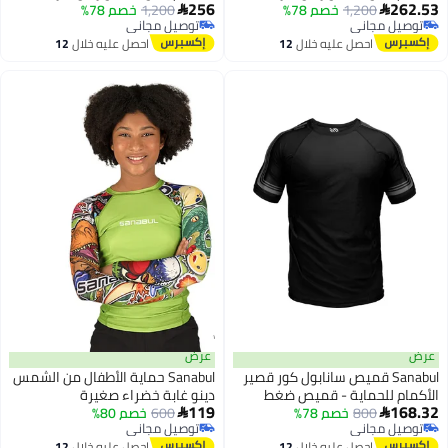
256
1,200
خصم 78%
BJJ مصارعة جراپلينغ أزرق 2 إكس
1,200
خصم 78%
BJJ مصارعة جراپلينغ لون غون ميتال

مجاني
توصيل مجاني
كبير
مجاني
توصيل مجاني
احصل عليه خلال
12
احصل عليه خلال
12
اغسطس
اغسطس
عرض
Sanabul قميص سانابول كور قصير
Sanabul حماية الأطفال من الشمس
للحماية - قميص ضغط
دينو غابة خضراء صغيرة
119
800
خصم 78%
اف للرجال - صغير - أسود/
600
خصم 80%

مجاني
توصيل مجاني
عدني
مجاني
توصيل مجاني
احصل عليه خلال
12
احصل عليه خلال
12