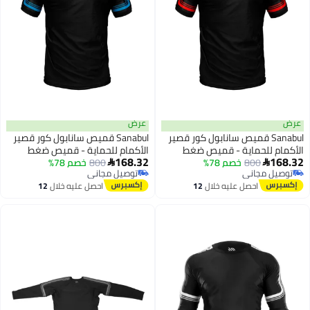
عرض
Sanabul قميص سانابول كور قصير
Sanabul قميص سانابول كور قصير
للحماية - قميص ضغط
الأكمام للحماية - قميص ضغط
168.32
800
خصم 78%
فاف للرجال أسود/أحمر،
800
خصم 78%
سريع الجفاف للرجال أسود/أزرق،

مجاني
توصيل مجاني
كبير
مجاني
توصيل مجاني
احصل عليه خلال
12
احصل عليه خلال
12
اغسطس
اغسطس