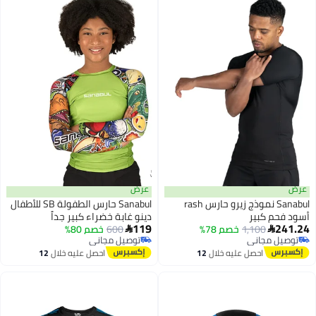
عرض
Sanabul نموذج زيرو حارس rash
Sanabul حارس الطفولة SB للأطفال
 كبير
دينو غابة خضراء كبير جداً
119
1,100
خصم 78%
600
خصم 80%

مجاني
توصيل مجاني
مجاني
توصيل مجاني
احصل عليه خلال
12
احصل عليه خلال
12
اغسطس
اغسطس