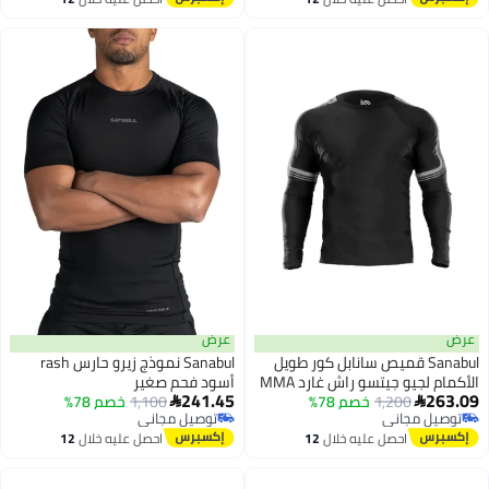
اغسطس
اغسطس
عرض
Sanabul قميص سانابل كور طويل
Sanabul نموذج زيرو حارس rash
الأكمام لجيو جيتسو راش غارد MMA
أسود فحم صغير
241.45
1,200
خصم 78%
ارعة جراپلينغ لون غون ميتال
1,100
خصم 78%

مجاني
توصيل مجاني
ديم
مجاني
توصيل مجاني
احصل عليه خلال
12
احصل عليه خلال
12
اغسطس
اغسطس