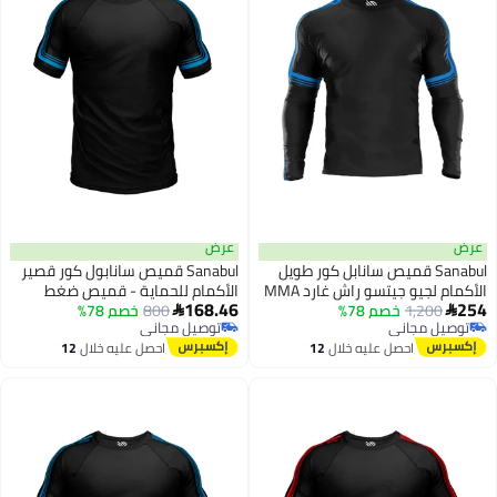
عرض
Sanabul قميص سانابل كور طويل
Sanabul قميص سانابول كور قصير
الأكمام لجيو جيتسو راش غارد MMA
الأكمام للحماية - قميص ضغط
168.46
1,2
خصم 78%
800
خصم 78%
سريع الجفاف للرجال أسود/أزرق،

مجاني
توصيل مجاني
متوسط
مجاني
توصيل مجاني
احصل عليه خلال
12
احصل عليه خلال
12
اغسطس
اغسطس