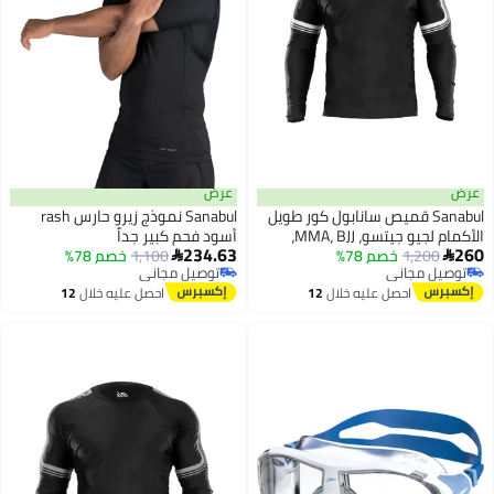
عرض
Sanabul قميص سانابول كور طويل
Sanabul نموذج زيرو حارس rash
الأكمام لجيو جيتسو، MMA، BJJ،
أسود فحم كبير جداً
234.63
1,2
خصم 78%
مصارعة، أسود مع خطوط بيضاء، 2X
1,100
خصم 78%

مجاني
توصيل مجاني
مجاني
توصيل مجاني
احصل عليه خلال
12
احصل عليه خلال
12
اغسطس
اغسطس