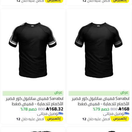
احصل عليه خلال
12
احصل عليه خلال
12
اغسطس
اغسطس
عرض
Sanabul قميص سانابول كور قصير
Sanabul قميص سانابول كور قصير
للحماية - قميص ضغط
الأكمام للحماية - قميص ضغط
168.32
8
خصم 79%
اف للرجال باللون الأسود/
800
خصم 78%
سريع الجفاف للرجال أسود/أبيض،

مجاني
توصيل مجاني
لمعدني، كبير جداً
كبير
مجاني
توصيل مجاني
احصل عليه خلال
12
احصل عليه خلال
12
اغسطس
اغسطس