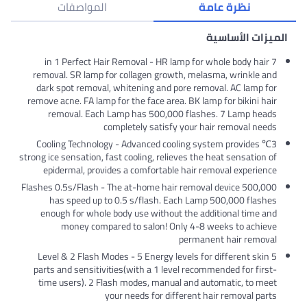
المواصفات
7 in 1 Perfect Hair Rem
removal. SR lamp for col
dark spot removal, white
remove acne. FA lamp for th
removal. Each Lamp h
complete
3℃ Cooling Technology - A
strong ice sensation, fast coo
epidermal, provides a c
500,000 Flashes 0.5s/Flash - Th
has speed up to 0.5 
enough for whole body u
money compared to
5 Level & 2 Flash Modes -
parts and sensitivities(wi
time users). 2 Flash mo
your nee