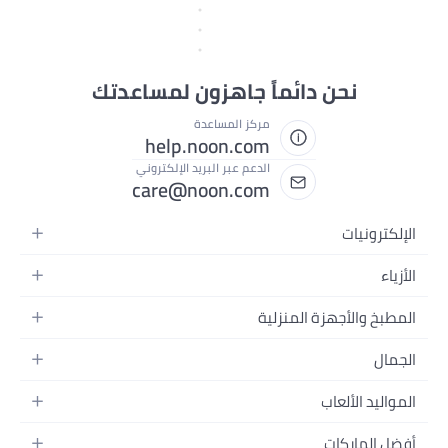
الكمية
متوفر قريبا
ن لمساعدتك
1
ة
help.
يد الإلكتروني
care@n