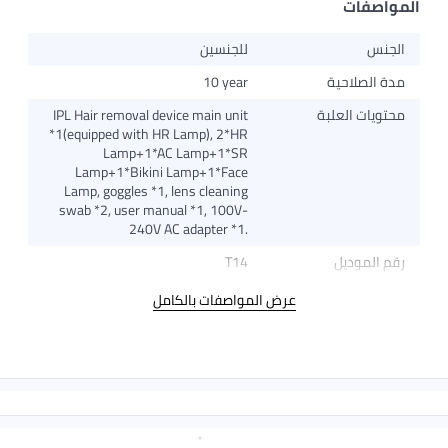
IPL Hair removal device m
*1(equipped with HR Lam
Lamp+1*AC La
Lamp+1*Bikini Lamp
Lamp, goggles *1, lens 
swab *2, user manual *
240V AC ada
بالكامل