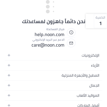
الكمية
نحن دائماً جاهزون لمساعدتك
1
مركز المساعدة
help.noon.com
الدعم عبر البريد الإلكتروني
care@noon.com
الإلكترونيات
الهواتف المتحركة
الأزياء
أجهزة التابلت
أحذية رياضية رجالية
المطبخ والأجهزة المنزلية
أجهزة الكمبيوتر المحمولة
أحذية رياضية نسائية
الأجهزة الكبيرة
التلفزيونات
الجمال
الساعات
الأجهزة الصغيرة
سماعات الرأس
العطور
حقائب الظهر
المواليد الألعاب
التخزين
أجهزة الألعاب
العناية بالبشرة
حقائب اليد
أثاث الأطفال
الأثاث
أفضل الماركات
إكسسوارات الجوال