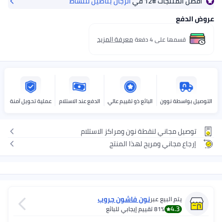
أفضل المنتجات
#12
في
الرجال بناطيل للنشاط
عروض الدفع
معرفة المزيد
قسمها على 4 دفعة
التوصيل بواسطة نوون
البائع ذو تقييم عالي
الدفع عند الاستلام
عملية تحويل آمنة
توصيل مجاني لنقطة نون ومراكز الاستلام
إرجاع مجاني ومريح لهذا المنتج
نون فاشون جروب
يتم البيع عبر
4.3
81%
تقييم إيجابي للبائع