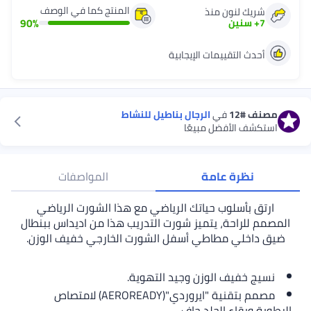
المنتج كما في الوصف
شريك لنون منذ
90
%
7
+
سنين
أحدث التقييمات الإيجابية
مصنف
#12
في
الرجال بناطيل للنشاط
استكشف الأفضل مبيعًا
نظرة عامة
المواصفات
ارتق بأسلوب حياتك الرياضي مع هذا الشورت الرياضي
المصمم للراحة، يتميز شورت التدريب هذا من اديداس ببنطال
ضيق داخلي مطاطي أسفل الشورت الخارجي خفيف الوزن.
نسيج خفيف الوزن وجيد التهوية.
مصمم بتقنية "ايروردي"(AEROREADY) لامتصاص
الرطوبة وبقاء الجلد جاف.