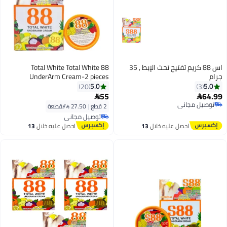
اس 88 كريم تفتيح تحت الإبط , 35
88 Total White Total White
جرام
UnderArm Cream-2 pieces
5.0
5.0
20
3
55
64.99


توصيل مجاني
2 قطع
|
27.50 /⁨/قطعة⁩
توصيل مجاني
توصيل مجاني
توصيل مجاني
احصل عليه خلال
13
احصل عليه خلال
13
اغسطس
اغسطس