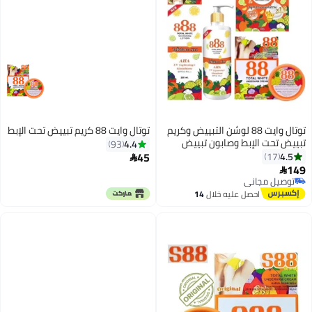
توتال وايت 88 لوشن التبييض وكريم
توتال وايت 88 كريم تبييض تحت الإبط
تبييض تحت الإبط وصابون تبييض
4.4
93
توتال وايت الجلوتاثيون
45
4.5
17

149

توصيل مجاني
توصيل مجاني
احصل عليه خلال
14
اغسطس