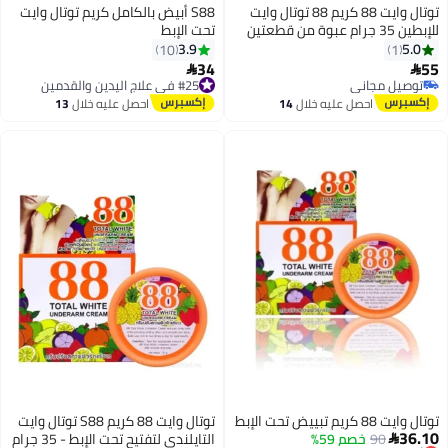
توتال وايت 88 كريم 88 توتال وايت
S88 أبيض بالكامل كريم توتال وايت
للإبطين 35 جرام عبوة من قطعتين
تحت الإبط
3.9
5.0
10
1
34
55
#25 في علاج اليدين والقدمين


توصيل مجاني
توصيل مجاني
توصيل مجاني
#25 في علاج اليدين والقدمين
احصل عليه خلال
14
احصل عليه خلال
13
اغسطس
اغسطس
توتال وايت 88 كريم تبييض تحت الإبط
توتال وايت 88 كريم S88 توتال وايت
36.10
90
خصم 59%
أقل سعر في السنة
التايلندي لتفتيح تحت الإبط - 35 جرام
