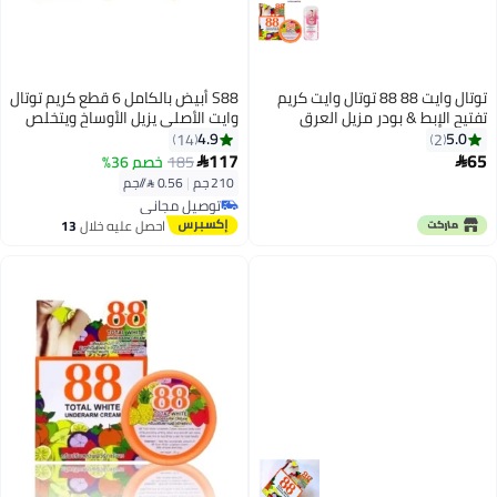
توتال وايت 88 88 توتال وايت كريم
S88 أبيض بالكامل 6 قطع كريم توتال
تفتيح الإبط & بودر مزيل العرق
وايت الأصلي يزيل الأوساخ ويتخلص
التايلاندي
من الروائح ويفتح البشرة مع تحفيز
4.9
5.0
14
2
مرونة الجلد .35 جرام
117
65
185
خصم 36%


210 جم
|
0.56 /⁨/جم⁩
توصيل مجاني
توصيل مجاني
احصل عليه خلال
13
اغسطس