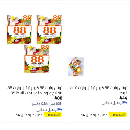
اغسطس
اغسطس
توتال وايت 88 كريم توتال وايت تحت
توتال وايت 88 كريم توتال وايت 88
الإبط
لتفتيح وتوحيد لون تحت الابط 35
88
44
جرام 3 قطع


توصيل مجاني
105 جم
|
0.84 /⁨/جم⁩
توصيل مجاني
توصيل مجاني
توصيل مجاني
احصل عليه خلال
14
احصل عليه خلال
14
اغسطس
اغسطس