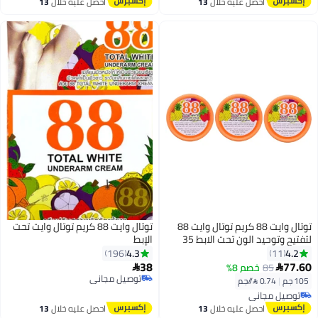
احصل عليه خلال
13
احصل عليه خلال
13
اغسطس
اغسطس
توتال وايت 88 كريم توتال وايت 88
توتال وايت 88 كريم توتال وايت تحت
لتفتيح وتوحيد الون تحت الابط 35
الإبط
جرام 3 قطع
4.3
4.2
196
11
38
77.60
85
خصم 8%
توصيل مجاني


تم بيع +60 مؤخرًا
105 جم
|
0.74 /⁨/جم⁩
توصيل مجاني
توصيل مجاني
توصيل مجاني
احصل عليه خلال
13
احصل عليه خلال
13