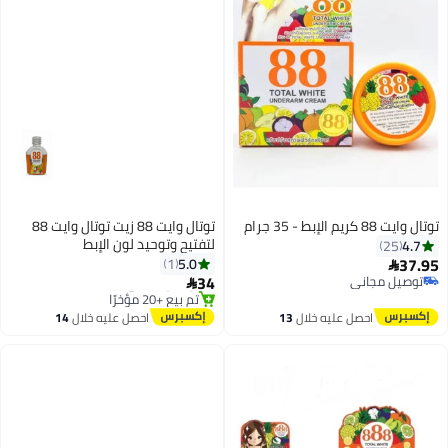
توتال وايت 88 كريم الإبط - 35 جرام
توتال وايت 88 زيت توتال وايت 88
لتفتيح وتوحيد لون الإبط
4.7
25
37.95
5.0
1

34
توصيل مجاني

توصيل مجاني
أقل سعر في 30 يوم
توصيل مجاني
احصل عليه خلال
13
احصل عليه خلال
14
تم بيع +20 مؤخرًا
اغسطس
اغسطس
أقل سعر في 30 يوم