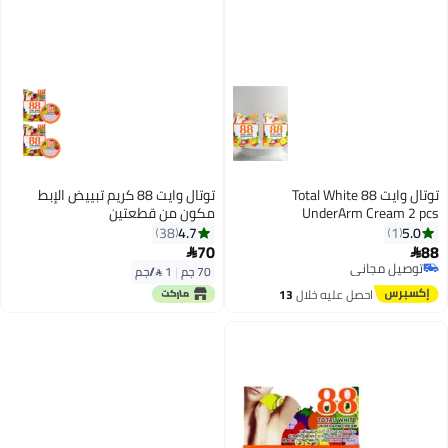
توتال وايت 88 Total White
توتال وايت 88 كريم تبييض الإبط
UnderArm Cream 2 pcs
مكون من قطعتين
4.7
5.0
38
1
70
88


توصيل مجاني
70 جم
|
1 /⁨/جم⁩
توصيل مجاني
احصل عليه خلال
13
اغسطس