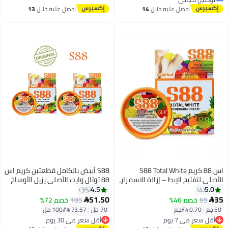
توصيل مجاني
احصل عليه خلال
14
احصل عليه خلال
13
اغسطس
اغسطس
اس 88 كريم S88 Total White
S88 أبيض بالكامل قطعتين كريم اس
الأصلي لتفتيح الإبط – إزالة الاسمرار،
88 توتال وايت الأصلي يزيل الأوساخ
توحيد لون البشرة، وتقليل رائحة
ويتخلص من الروائح ويفتح البشرة مع
4.5
5.0
35
4
العرق بتركيبة آمنة وفعالة
تحفيز مرونة الجلد 35 جرام
51.50
35
65
خصم 46%
185
خصم 72%


50 جم
|
0.70 /⁨/جم⁩
70 مل
|
73.57 /⁨/100 مل⁩
أقل سعر في 7 يوم
أقل سعر في 30 يوم
توصيل مجاني
توصيل مجاني
أقل سعر في 7 يوم
أقل سعر في 30 يوم