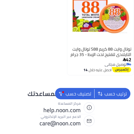
توتال وايت 88 كريم S88 توتال وايت
التايلندي لتفتيح تحت الإبط - 35 جرام
42

توصيل مجاني
توصيل مجاني
احصل عليه خلال
14
اغسطس
نحن دائماً جاهزون لمساعدتك
ترتيب حسب
تصنيف حسب
مركز المساعدة
help.noon.com
الدعم عبر البريد الإلكتروني
care@noon.com