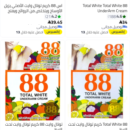
88 Total White Total White
اس 88 كريم توتال وايت الأصلي يزيل
UnderArm Cream
الأوساخ ويتخلص من الروائح ويفتح
#1 في كريم للرقبة وأعلى الصدر
البشرة مع تحفيز مرونة الجلد .35
4.2
4.6
21
188
أقل سعر في 7 يوم
جرام
39.45
34
توصيل مجاني


توصيل مجاني
تم بيع +70 مؤخرًا
توصيل مجاني
#1 في كريم للرقبة وأعلى الصدر
احصل عليه خلال
13
احصل عليه خلال
13
اغسطس
اغسطس
88 Total White كريم توتال وايت تحت
توتال وايت 88 كريم توتال وايت تحت
الإبط
الإبط