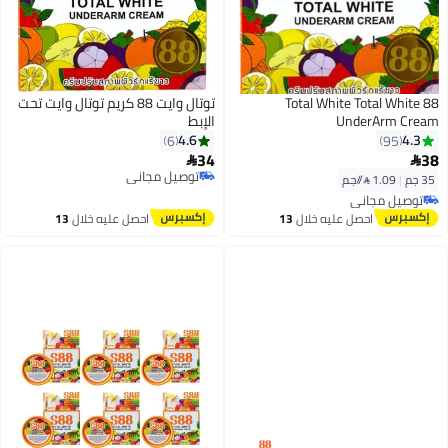
88 Total White Total White
توتال وايت 88 كريم توتال وايت تحت
UnderArm Cream
الإبط
4.6
4.3
6
95
34
38


توصيل مجاني
35 جم
|
1.09 /⁨/جم⁩
توصيل مجاني
توصيل مجاني
توصيل مجاني
احصل عليه خلال
13
احصل عليه خلال
13
اغسطس
اغسطس