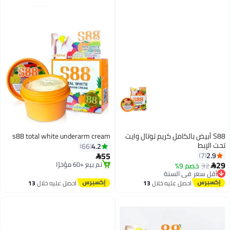
S88 أبيض بالكامل كريم توتال وايت
s88 total white underarm cream
تحت الإبط
4.2
66
55
2.9
7

29
توصيل مجاني
32
خصم 9%
أقل سعر في السنة

بتخلّص بسرعة
توصيل مجاني
تم بيع +60 مؤخرًا
أقل سعر في السنة
احصل عليه خلال
13
احصل عليه خلال
13
توصيل مجاني
اغسطس
اغسطس