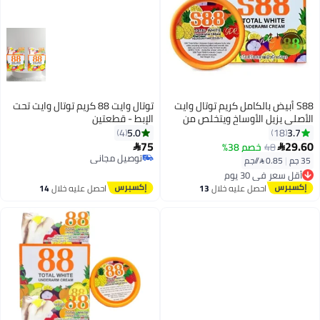
S88 أبيض بالكامل كريم توتال وايت
توتال وايت 88 كريم توتال وايت تحت
الأصلي يزيل الأوساخ ويتخلص من
الإبط - قطعتين
الروائح ويفتح البشرة 35 جرام
5.0
3.7
4
18
75
29.60
48
خصم 38%


توصيل مجاني
35 جم
|
0.85 /⁨/جم⁩
أقل سعر في 30 يوم
توصيل مجاني
توصيل مجاني
أقل سعر في 30 يوم
احصل عليه خلال
13
احصل عليه خلال
14
اغسطس
اغسطس