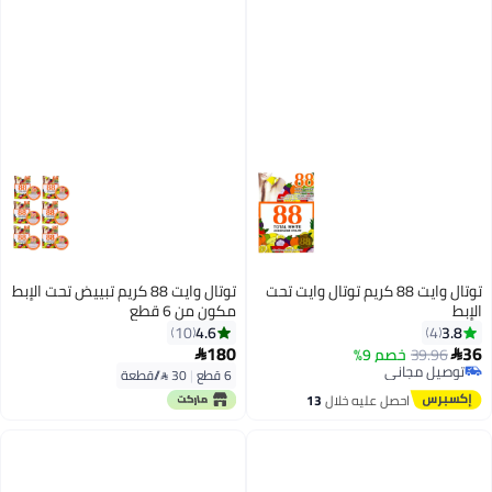
توتال وايت 88 كريم توتال وايت تحت
توتال وايت 88 كريم تبييض تحت الإبط
الإبط
مكون من 6 قطع
4.6
3.8
10
4
180
36
39.96
خصم 9%


توصيل مجاني
6 قطع
|
30 /⁨/قطعة⁩
توصيل مجاني
احصل عليه خلال
13
اغسطس