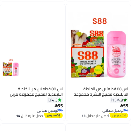
اغسطس
اغسطس
اس 88 قطعتين من الخلطة
اس 88 قطعتين من الخلطة
التايلندية لتفتيح البشرة مجموعة
التايلندية للتفتيح مجموعة مزيل
مزيل العرق و كريم تبييـض تحت الابط
العرق و كريم تحت الابط بودرة
4.3
4.9
3
15
35 جرام & بودرة 22 جرام الأصلي
الأصلي
55
55


توصيل مجاني
توصيل مجاني
توصيل مجاني
توصيل مجاني
احصل عليه خلال
13
احصل عليه خلال
14
اغسطس
اغسطس