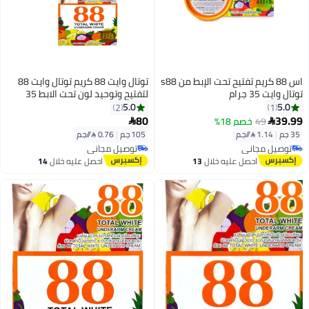
اس 88 كريم تفتيح تحت الإبط من s88
توتال وايت 88 كريم توتال وايت 88
توتال وايت 35 جرام
لتفتيح وتوحيد لون تحت الابط 35
جرام 3 قطع
5.0
5.0
2
1
80
39.99
49
خصم 18%


35 جم
|
1.14 /⁨/جم⁩
105 جم
|
0.76 /⁨/جم⁩
توصيل مجاني
توصيل مجاني
توصيل مجاني
توصيل مجاني
احصل عليه خلال
13
احصل عليه خلال
14
اغسطس
اغسطس