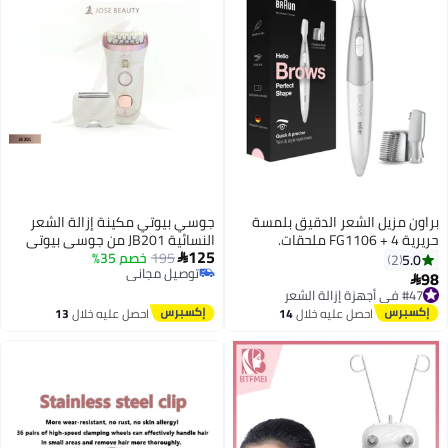
براون مزيل الشعر الدقيق بلمسة
جوسي بيوتي مكينة إزالة الشعر
حريرية FG1106 + 4 ملحقات.
النسائية JB201 من جوسي بيوتي
125
195
خصم 35%
5.0

2
توصيل مجاني
98

#47 في أجهزة إزالة الشعر
توصيل مجاني
توصيل مجاني
احصل عليه خلال
14
احصل عليه خلال
13
#47 في أجهزة إزالة الشعر
اغسطس
اغسطس