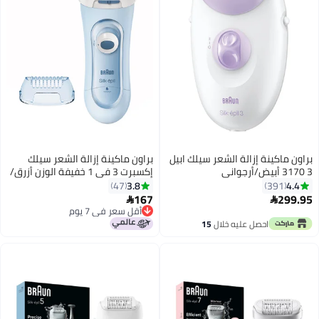
براون ماكينة إزالة الشعر سيلك ابيل
براون ماكينة إزالة الشعر سيلك
3 3170 أبيض/أرجواني
إكسبرت 3 في 1 خفيفة الوزن أزرق/
أبيض
3.8
4.4
47
391
167
299.95


أقل سعر في 7 يوم
أقل سعر في 7 يوم
احصل عليه خلال
15
اغسطس