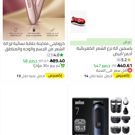
عرض
كرونايتي ماكينة حلاقة نسائية لإزالة
ياسمين آلة نزع الشعر الكهربائية
الشعر من الجسم والوجه والمناطق
أقل سعر في 30 يوم
أحمر/أبيض
الحساسة، مكينه حلاقه مناطق
4.0
23
توصيل مجاني
3.2
6
حساسه نساء وجهاز ازالة الشعر
89.40
97.41
خصم 8%

تم بيع +30 مؤخرًا
40.61
للنساء، اله ازاله الشعر للوجه
78
خصم 47%

أقل سعر في السنة
أقل سعر في 30 يوم
والجسم مقاومة للماء، مكينة حلاقة
توصيل مجاني
نسائية متعددة الاستخدامات مع
احصل عليه خلال
14
احصل عليه خلال
13
أقل سعر في السنة
اغسطس
اغسطس
شحن USB، هدية مثالية للعناية
الشخصية والجمال (ذهب وردي)