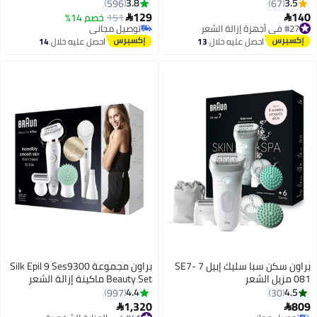
أبيض
وردي / فضي
3.8
3.5
596
67
129
140
151
خصم 14%


#27 في أجهزة إزالة الشعر
توصيل مجاني
توصيل مجاني
بتخلّص بسرعة
احصل عليه خلال
13
احصل عليه خلال
14
#27 في أجهزة إزالة الشعر
توصيل مجاني
اغسطس
اغسطس
براون سكن سبا سليك إبيل 7 SE7-
براون مجموعة Silk Epil 9 Ses9300
081 مزيل الشعر
Beauty Set ماكينة إزالة الشعر
الرطبة والجافة مع 8 إضافات شاملة
4.4
4.5
997
30
سبا الوجه
1,320
809


#41 في العناية الشخصية