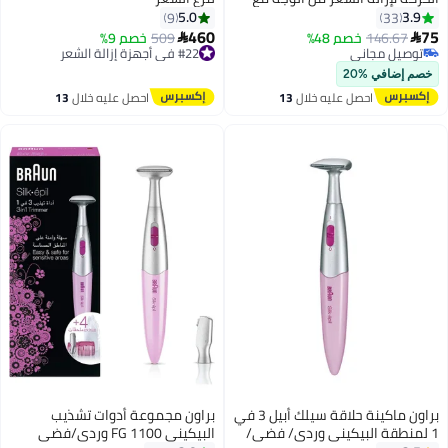
سرعتين وضوء LED لإزالة الشعر من
5.0
3.9
9
33
تحت الركبة، الساقين، الذراعين،
460
75
146.67
خصم 48%
509
خصم 9%


#22 في أجهزة إزالة الشعر
منطقة الحمام
توصيل مجاني
توصيل مجاني
توصيل مجاني
#22 في أجهزة إزالة الشعر
خصم إضافي %20
احصل عليه خلال
13
احصل عليه خلال
13
اغسطس
اغسطس
براون ماكينة حلاقة سيلك أبيل 3 في
براون مجموعة أدوات تشذيب
1 لمنطقة البيكيني وردي/ فضي/
البيكيني FG 1100 وردي/فضي