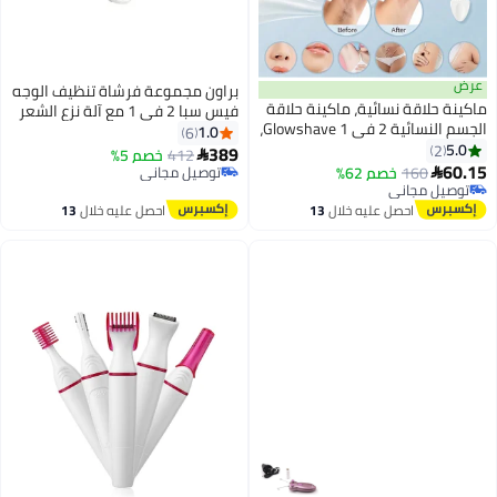
عرض
براون مجموعة فرشاة تنظيف الوجه
ماكينة حلاقة نسائية، ماكينة حلاقة
فيس سبا 2 في 1 مع آلة نزع الشعر
الجسم النسائية 2 في 1 Glowshave،
أبيض/أرجواني
1.0
6
ماكينة حلاقة البكيني 2 في 1
5.0
2
389
412
خصم 5%

للنساء، ماكينة حلاقة للنساء،
60.15
160
خصم 62%
توصيل مجاني

ماكينات حلاقة كهربائية للنساء،
توصيل مجاني
توصيل مجاني
توصيل مجاني
ماكينة حلاقة كهربائية نسائية، أداة
احصل عليه خلال
13
احصل عليه خلال
13
إزالة الشعر الرطبة والجافة
اغسطس
اغسطس
المقاومة للماء للسيدات لمنطقة
العانة والساقين والوجه والإبطين
(أزرق)