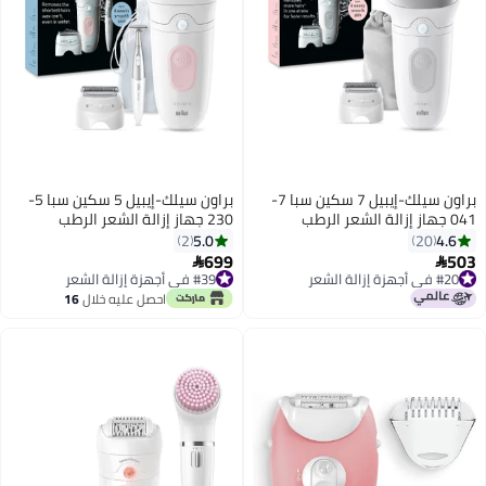
براون سيلك-إيبيل 7 سكين سبا 7-
براون سيلك-إيبيل 5 سكين سبا 5-
041 جهاز إزالة الشعر الرطب
230 جهاز إزالة الشعر الرطب
والجاف، رأس حلاقة، مشط تشذيب،
والجاف، رأس حلاقة، مشذب بيكيني،
5.0
4.6
2
20
غطاء تلامس البشرة، ضوء ذكي،
مشط مشذب، ضوء ذكي، فرشاة
699
503


#20 في أجهزة إزالة الشعر
#39 في أجهزة إزالة الشعر
حقيبة. + 4 إضافية
تنظيف، حقيبة. + 9 إضافية
أقل سعر في 7 يوم
توصيل مجاني
احصل عليه خلال
16
#20 في أجهزة إزالة الشعر
#39 في أجهزة إزالة الشعر
اغسطس