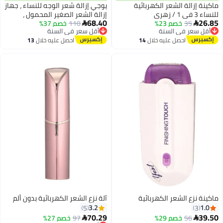
ماكينة إزالة الشعر الكهربائية
يوجي إزالة شعر الوجه للنساء ، جهاز
للنساء 3 في 1 / زهري
إزالة الشعر الصغير المحمول ،
68.40
26.85
35
خصم 23%
110
خصم 37%
وحلاقة كهربائية بلا ألم للوجه ذقن


أقل سعر في السنة
أقل سعر في السنة
شفة بيكيني أسلحة تحت الذراع مع
توصيل مجاني
توصيل مجاني
احصل عليه خلال
14
احصل عليه خلال
13
شحن USB ضوء LED
أقل سعر في السنة
أقل سعر في السنة
اغسطس
اغسطس
ماكينة نزع الشعر الكهربائية
آلة نزع الشعر الكهربائية بدون ألم
3.2
1.0
5
3
70.29
39.50
56
خصم 29%
97
خصم 27%


أقل سعر في 7 يوم