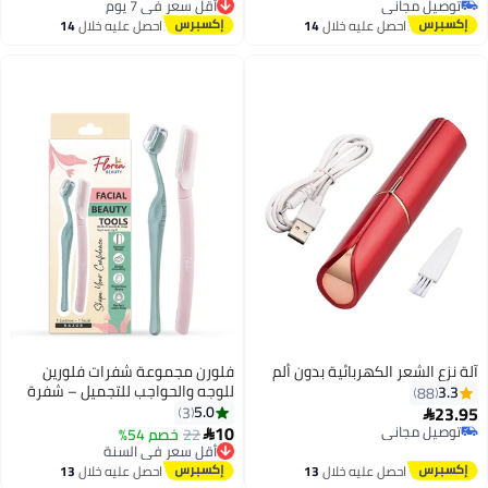
توصيل مجاني
توصيل مجاني
توصيل مجاني
احصل عليه خلال
14
احصل عليه خلال
14
أقل سعر في 7 يوم
اغسطس
اغسطس
آلة نزع الشعر الكهربائية بدون ألم
فلورن مجموعة شفرات فلورين
للوجه والحواجب للتجميل – شفرة
3.3
88
ألمانية، انزلاق ناعم، غطاء واقي –
23.95
5.0
3

مزيل شعر الوجه النسائي لتشكيل
10
توصيل مجاني
22
خصم 54%

أقل سعر في السنة
توصيل مجاني
الحواجب والعناية بالوجه (شفرتان)
توصيل مجاني
احصل عليه خلال
13
احصل عليه خلال
13
أقل سعر في السنة