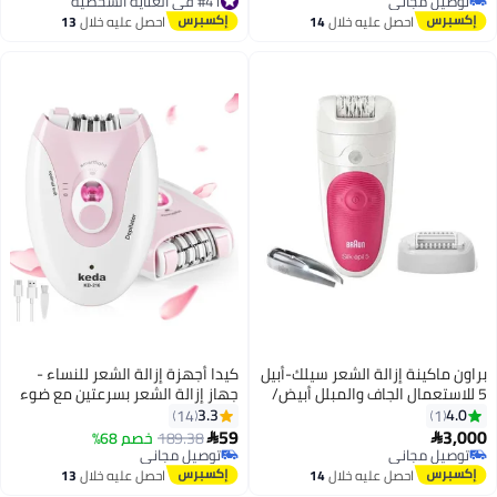
توصيل مجاني
توصيل مجاني
توصيل مجاني
احصل عليه خلال
14
احصل عليه خلال
13
#41 في العناية الشخصية
اغسطس
اغسطس
براون ماكينة إزالة الشعر سيلك-أبيل
كيدا أجهزة إزالة الشعر للنساء -
5 للاستعمال الجاف والمبلل أبيض/
جهاز إزالة الشعر بسرعتين مع ضوء
وردي
LED - إزالة الشعر القابلة لإعادة
3.3
4.0
14
1
الشحن لمنطقة البيكيني والوجه
59
3,000
189.38
خصم 68%


توصيل مجاني
والذراعين والساقين وتحت الإبط
توصيل مجاني
تم بيع +20 مؤخرًا
توصيل مجاني
احصل عليه خلال
14
احصل عليه خلال
13
توصيل مجاني
اغسطس
اغسطس