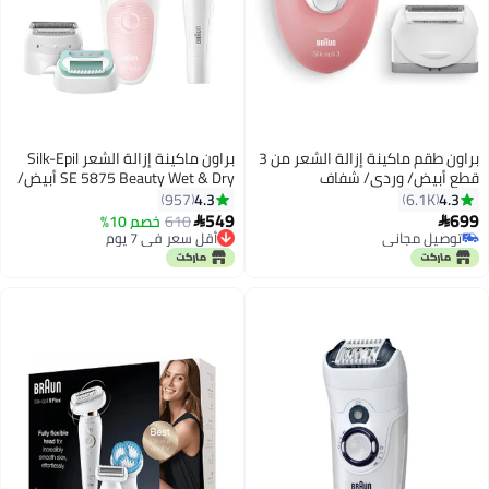
براون طقم ماكينة إزالة الشعر من 3
براون ماكينة إزالة الشعر Silk-Epil
قطع أبيض/ وردي/ شفاف
SE 5875 Beauty Wet & Dry أبيض/
وردي أبيض/ وردي
4.3
4.3
957
6.1K
549
699
610
خصم 10%


أقل سعر في 7 يوم
توصيل مجاني
توصيل مجاني
توصيل مجاني
باقي 1 وحدات في المخزون
تم بيع +10 مؤخرًا
أقل سعر في 7 يوم