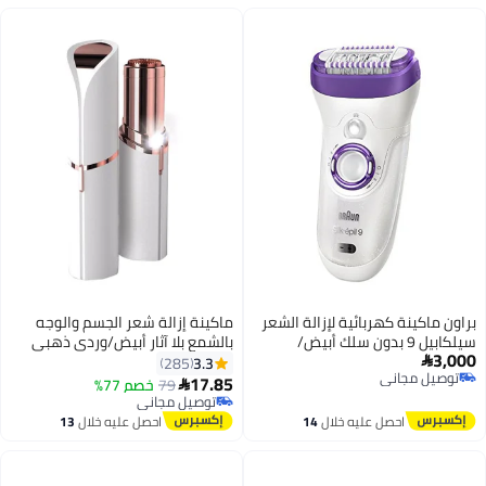
براون ماكينة كهربائية لإزالة الشعر
ماكينة إزالة شعر الجسم والوجه
سيلكابيل 9 بدون سلك أبيض/
بالشمع بلا آثار أبيض/وردي ذهبي
3,000
أرجواني
3.3
285

توصيل مجاني
17.85
79
خصم 77%

توصيل مجاني
توصيل مجاني
توصيل مجاني
احصل عليه خلال
14
احصل عليه خلال
13
اغسطس
اغسطس