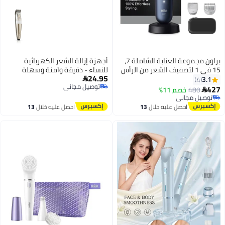
براون مجموعة العناية الشاملة 7،
أجهزة إزالة الشعر الكهربائية
15 في 1 لتصفيف الشعر من الرأس
للنساء - دقيقة وآمنة وسهلة
24.95
إلى القدمين - AIO7580
الاستخدام
3.1

4
توصيل مجاني
427
480
خصم 11%

توصيل مجاني
توصيل مجاني
توصيل مجاني
احصل عليه خلال
13
احصل عليه خلال
13
اغسطس
اغسطس