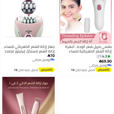
بتفمي مزيل شعر الوجه ، أجهزة
جهاز إزالة الشعر الكهربائي للنساء،
إزالة الشعر الكهربائية للنساء
إزالة الشعر لاسلكيًا، إبيليتور متعدد
70
اللاسلكية خيوط الوجه آلة إزالة
الوظائف عديم الألم، مع شحن يو إس
4.3

25
توصيل مجاني
الشعر السيدات مزيل الشعر الجمال
بي مضغوط. مناسب لمناطق الجسم
69.90

توصيل مجاني
توصيل مجاني
USB قابلة لإعادة الشحن الوجه
التالية: الساقين (الأرجل) الذراعين
تم بيع +30 مؤخرًا
ماكينة حلاقة القطن الخيوط
الإبطين خط البيكيني الوجه الشفّة
احصل عليه خلال
13
احصل عليه خلال
13
توصيل مجاني
العليا*
اغسطس
اغسطس