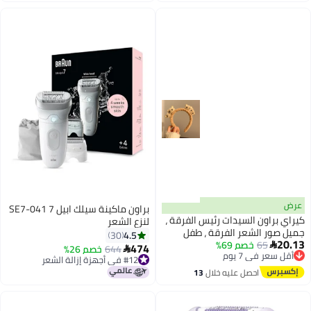
اغسطس
اغسطس
عرض
براون ماكينة سيلك ابيل 7 SE7-041
كيراي براون السيدات رئيس الفرقة ،
لنزع الشعر
جميل صور الشعر الفرقة ، طفل
4.5
30
20.13
65
خصم 69%
جميل الشعر الحلي ، الطرف عقال

474
أقل سعر في 7 يوم
644
خصم 26%

#12 في أجهزة إزالة الشعر
توصيل مجاني
أقل سعر في السنة
أقل سعر في 7 يوم
احصل عليه خلال
13
#12 في أجهزة إزالة الشعر
اغسطس