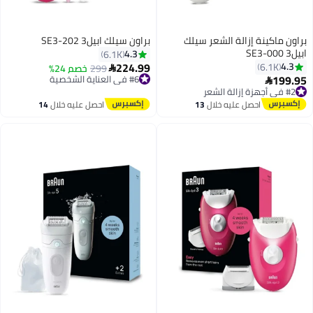
براون ماكينة إزالة الشعر سيلك
براون سيلك ابيل3 SE3-202
ابيل3 SE3-000
4.3
6.1K
224.99
4.3
6.1K
299
خصم 24%

#6 في العناية الشخصية
199.95

أقل سعر في 7 يوم
#2 في أجهزة إزالة الشعر
توصيل مجاني
توصيل مجاني
احصل عليه خلال
13
احصل عليه خلال
14
بتخلّص بسرعة
بتخلّص بسرعة
اغسطس
اغسطس
#6 في العناية الشخصية
تم بيع +310 مؤخرًا
#2 في أجهزة إزالة الشعر