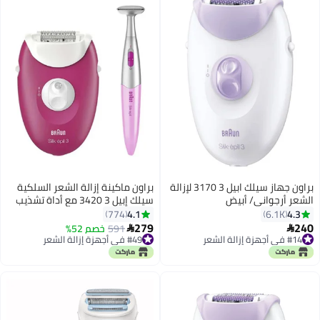
براون جهاز سيلك ابيل 3 3170 لإزالة
براون ماكينة إزالة الشعر السلكية
الشعر أرجواني/ أبيض
سيلك إبيل 3 3420 مع أداة تشذيب
وردي/أبيض
4.1
4.3
774
6.1K
279
240
591
خصم 52%


#14 في أجهزة إزالة الشعر
#49 في أجهزة إزالة الشعر
أقل سعر في 7 يوم
باقي 1 وحدات في المخزون
بتخلّص بسرعة
#49 في أجهزة إزالة الشعر
تم بيع +20 مؤخرًا
#14 في أجهزة إزالة الشعر