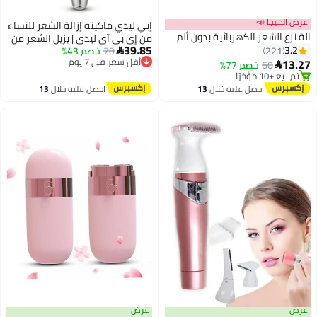
عرض الميجا 📣
إبي ليدي ماكينه إزالة الشعر للنساء
آلة نزع الشعر الكهربائية بدون ألم
من إي بي آي ليدي | يزيل الشعر من
أقل سعر في 30 يوم
39.85
3.2
221
70
خصم 43%
الجذور بسهولة وسلاسة للحصول

أقل سعر في 7 يوم
توصيل مجاني
13.27
على نتائج تدوم طويلاً
60
خصم 77%
توصيل مجاني

تم بيع +10 مؤخرًا
أقل سعر في 7 يوم
أقل سعر في 30 يوم
احصل عليه خلال
13
احصل عليه خلال
13
اغسطس
اغسطس
عرض
عرض