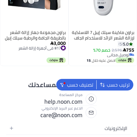
براون ماكينة سيلك إيبل 7 اللاسلكية
براون مجموعة جهاز إزالة الشعر
لإزالة الشعر الزائد للاستخدام الجاف
بالطريقة الجافة والرطبة سيلك إبيل
3,000
والرطب أبيض/أسود
9 فليكس 3D طراز 9010 أبيض/
5.0

5
#17 في أجهزة إزالة الشعر
ذهبي
755
توصيل مجاني
2,576
خصم 70%

#17 في أجهزة إزالة الشعر
توصيل مجاني
توصيل مجاني
احصل عليه خلال
15
اغسطس
نحن دائماً جاهزون لمساعدتك
ترتيب حسب
تصنيف حسب
مركز المساعدة
help.noon.com
الدعم عبر البريد الإلكتروني
care@noon.com
الإلكترونيات