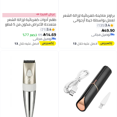
عرض الميجا 📣
براونز ماكينة كهربائية لإزالة الشعر
طقم أدوات كهربائية لإزالة الشعر
تعمل بواسطة خيط أرجواني
متعددة الأغراض مكون من 5 قطع
3.4
135
أبيض 128جرام
3.4
71
49.90

14.69
توصيل مجاني
65
خصم 77%

توصيل مجاني
توصيل مجاني
توصيل مجاني
احصل عليه خلال
13
احصل عليه خلال
13
اغسطس
اغسطس