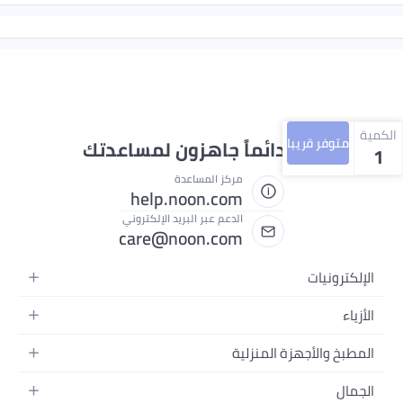
الكمية
متوفر قريبا
نحن دائماً جاهزون لمساعدتك
1
مركز المساعدة
help.noon.com
الدعم عبر البريد الإلكتروني
care@noon.com
الإلكترونيات
الهواتف المتحركة
الأزياء
أجهزة التابلت
أحذية رياضية رجالية
المطبخ والأجهزة المنزلية
أجهزة الكمبيوتر المحمولة
أحذية رياضية نسائية
الأجهزة الكبيرة
التلفزيونات
الجمال
الساعات