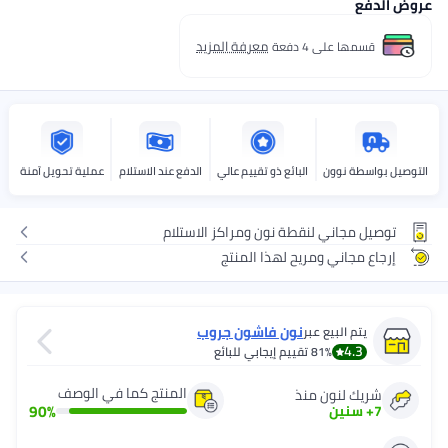
عروض الدفع
معرفة المزيد
قسمها على 4 دفعة
التوصيل بواسطة نوون
البائع ذو تقييم عالي
الدفع عند الاستلام
عملية تحويل آمنة
توصيل مجاني لنقطة نون ومراكز الاستلام
إرجاع مجاني ومريح لهذا المنتج
نون فاشون جروب
يتم البيع عبر
4.3
81%
تقييم إيجابي للبائع
المنتج كما في الوصف
شريك لنون منذ
90
%
7
+
سنين