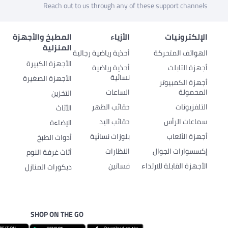
Reach out to us through any of these support channels
الإلكترونيات
الأزياء
المطبخ والأجهزة
المنزلية
الهواتف المتحركة
أحذية رياضية رجالية
الأجهزة الكبيرة
أجهزة التابلت
أحذية رياضية
نسائية
الأجهزة الصغيرة
أجهزة الكمبيوتر
المحمولة
الساعات
التخزين
التلفزيونات
حقائب الظهر
الأثاث
سماعات الرأس
حقائب اليد
الإضاءة
أجهزة الألعاب
بلوزات نسائية
أدوات الطبخ
إكسسوارات الجوال
النظارات
أثاث غرفة النوم
الأجهزة القابلة للارتداء
فساتين
ديكورات المنازل
SHOP ON THE GO