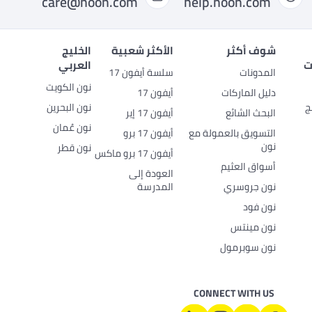
care@noon.com
help.noon.com
شوف أكثر
الأكثر شعبية
الخليج
ت
العربي
المدونات
سلسة أيفون 17
نون الكويت
دليل الماركات
أيفون 17
ج
نون البحرين
البحث الشائع
أيفون 17 إير
نون عُمان
التسويق بالعمولة مع
أيفون 17 برو
نون
نون قطر
أيفون 17 برو ماكس
أسواق العثيم
العودة إلى
نون جروسري
المدرسة
نون فود
نون مينتس
نون سوبرمول
CONNECT WITH US