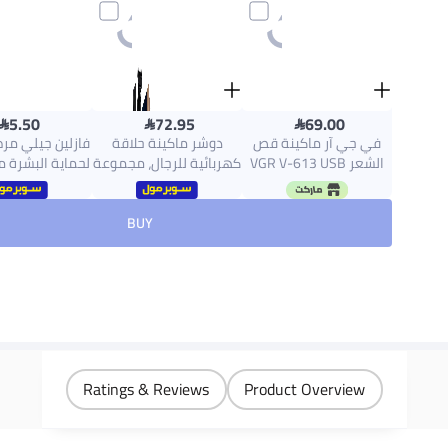



5.50
72.95
69.00
في جي آر ماكينة قص
دوشر ماكينة حلاقة
فازلين جيلي م
الشعر VGR V-613 USB
كهربائية للرجال، مجموعة
لحماية البشرة م
احترافية
مشذب اللحية وقص
50 مل 50ملليلتر
الشعر مع شاشة LCD،
BUY
ماكينة حلاقة للرجال
ببطارية قابلة لإعادة
الشحن 2000mAh
Ratings & Reviews
Product Overview