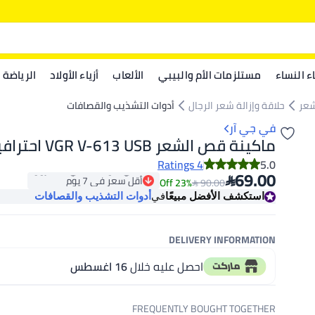
اء النساء
مستلزمات الأم والبيبي
الألعاب
أزياء الأولاد
الرياضة
شعر
حلاقة وإزالة شعر الرجال
أدوات التشذيب والقصافات
في جي آر
ماكينة قص الشعر VGR V-613 USB احترافية
4 Ratings
5.0

69.00
أقل سعر في 7 يوم

23% Off
90.00
باقي 3 وحدات في المخزون
استكشف الأفضل مبيعًا
في
أدوات التشذيب والقصافات
أقل سعر في 7 يوم
DELIVERY INFORMATION
احصل عليه خلال
16 اغسطس
FREQUENTLY BOUGHT TOGETHER