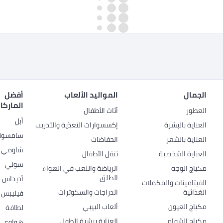
الجمال
المواليد الألعاب
أفضل
الماركا
العطور
أثاث الأطفال
أبل
العناية بالبشرة
إكسسوارات التغذية والتدريب
سامسون
العناية بالشعر
الحفاضات
شاومي
العناية الشخصية
تنقل الأطفال
سوني
مكياج الوجه
الرياضة واللعب في الهواء
الطلق
أديداس
الفيتامينات والمكملات
الغذائية
الدراجات والسكوترات
فيليبس
مكياج العيون
ألعاب البيبي
لطافة
مكياج الشفاه
العناية ببشرة الطفل
هواوي