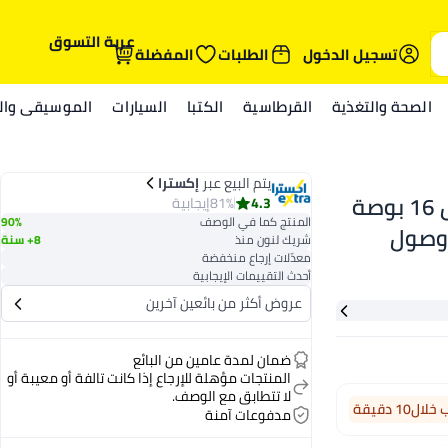
عربة التسوق
تسجيل الدخول
الطلبات
المفضلة
الصحة والتغذية
القرطاسية
الكتبا
السيارات
الموسيقى والم
يتم البيع عبر
إكسترا
لابتوب Vivobook 16 بشاشة WUXGA مقاس 16 بوصة
4.3
81%
إيجابية
المنتج كما في الوصف
90%
Core 9-، ذاكرة وصول
شريك لنون منذ
8+ سنة
معدّلات إرجاع منخفضة
عشوائي DDR5 سعة 16 جيجابايت، قرص صلب SSD
أحدث التقييمات الإيجابية
شغيل Windows 11
عروض أكثر من بائعين آخرين
لون أسود
ضمان لمدة عامين من البائع
المنتجات مؤهلة للإرجاع إذا كانت تالفة أو معيبة أو
لا تتطابق مع الوصف.
ال10 دقيقة
مدفوعات آمنة