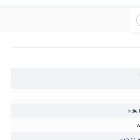
مبيوتر
و وأسوس
د
1
Indie 
w
هوم