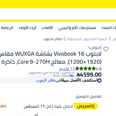
اء النساء
مستلزمات الأم والبيبي
الألعاب
أزياء الأولاد
الرياضة
تر
أجهزة الكمبيوتر المحمولة
دفاتر لابتوب
أسوس
(1920×1200)، معالج 270H
4.8
11 تقييم

4599.00
توصيل مجاني
سعة 512 جيجابايت، نظام الت
باقي 1 وحدات في المخزون
استكشف الأفضل مبيعًا
في
دفاتر لابتوب
توصيل مجاني
Home، يدعم اللغتين الإنجليزية والعربية، 
أنيق الإنجليزية/العربية
تفاصيل التوصيل
احصل عليه خلال
11 اغسطس
اطلب خل
أو