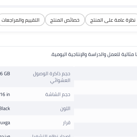
قرص صلب SSD سعة 512
محمول حقيبة كمبيوتر
ومتوافق مع ك
جيجابايت، نظام التشغيل
محمول للسفر
إتش بي ولينوف
Windows 11 Home، يدعم
وديل أسو
نظرة عامة على المنتج
خصائص المنتج
التقييم والمراجعات
اللغتين الإنجليزية
والعربية، لون أسود أنيق
الإنجليزية/العربية
حجم ذاكرة الوصول
6 GB
العشوائي
حجم الشاشة
16 in
اللون
Black
قرار
uxga
إصدار نظام التشغيل
ويندوز 11 