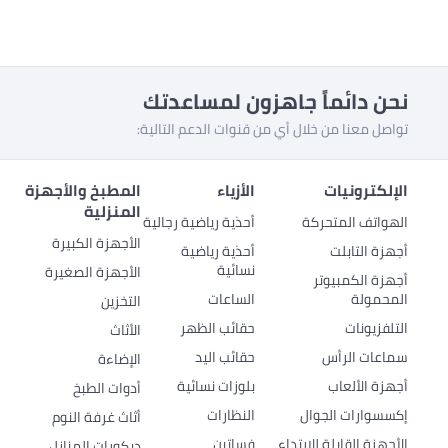
نحن دائماً جاهزون لمساعدتك
تواصل معنا من خلال أي من قنوات الدعم التالية:
الإلكترونيات
الأزياء
المطبخ والأجهزة
المنزلية
الهواتف المتحركة
أحذية رياضية رجالية
الأجهزة الكبيرة
أجهزة التابلت
أحذية رياضية
نسائية
الأجهزة الصغيرة
أجهزة الكمبيوتر
المحمولة
الساعات
التخزين
التلفزيونات
حقائب الظهر
الأثاث
سماعات الرأس
حقائب اليد
الإضاءة
أجهزة الألعاب
بلوزات نسائية
أدوات الطبخ
إكسسوارات الجوال
النظارات
أثاث غرفة النوم
الأجهزة القابلة للارتداء
فساتين
ديكورات المنازل