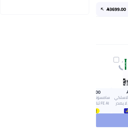

3699.00

1983.00
 لاسلكي
سامسونج جالاكسي S25
ا يصدر
FE AI ثنائي الشريحة 5G
صوت للابتوب بمحول USB
أسود داكن 8GB RAM
يجاهرتز لتمرير
256GB - النسخة الدولية
فائق السرعة مع 4
DPI قابلة للتعديل