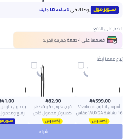
يوصلك في
1 ساعة 10 دقيقة
خصم على الدفع
قسمها على 4 دفعة
معرفة المزيد
يُباع معها أيضًا



41.00
82.90
4599.00
أسوس لابتوب Vivobook
فيب هوم حقيبة ظهر
يو جرين ماوس
16 بشاشة WUXGA مقاس
كمبيوتر محمول خاص
رفيع ومحمول ل
16 بوصة (1920×1200)،
بالأعمال حقيبة خلفية
معالج Core 9-270H،
للسفر حقيبة كمبيوتر
بتردد 2.4 ج
شراء
ذاكرة وصول عشوائي
محمول مقاومة للماء مع
DDR5 سعة 16 جيجابايت،
كمبيوتر محمول محمول
معدلات 