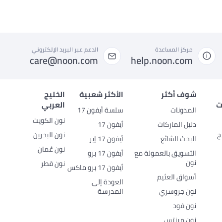
مركز المساعدة
الدعم عبر البريد الإلكتروني
care@noon.com
help.noon.com
شوف أكثر
الأكثر شعبية
الخليج
ت
العربي
المدونات
سلسة أيفون 17
نون الكويت
دليل الماركات
أيفون 17
ج
نون البحرين
البحث الشائع
أيفون 17 إير
نون عُمان
التسويق بالعمولة مع
أيفون 17 برو
نون
نون قطر
أيفون 17 برو ماكس
أسواق العثيم
العودة إلى
نون جروسري
المدرسة
نون فود
نون مينتس