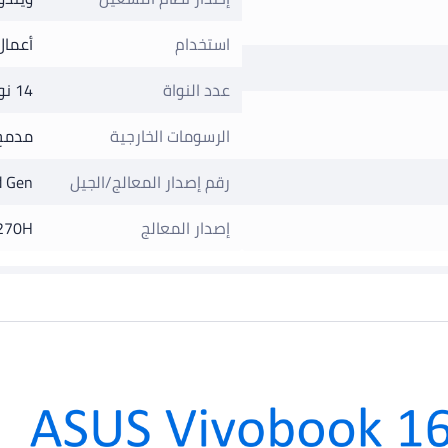
استخدام
أعمال
عدد النواة
14 نواة
الرسومات الخارجية
مدمج
رقم إصدار المعالج/الجيل
 Gen
إصدار المعالج
-270H