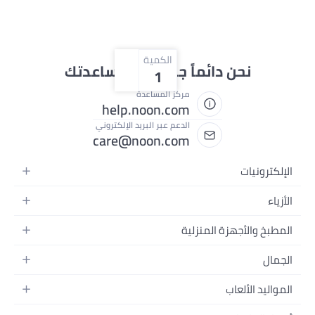
الكمية
حن دائماً جاهزون لمساعدتك
1
مركز المساعدة
help.noon.com
الدعم عبر البريد الإلكتروني
care@noon.com
ت
متحركة
لت
 رجالية
جهزة المنزلية
يوتر المحمولة
ة نسائية
يرة
غيرة
أس
ر
لعاب
اب
شرة