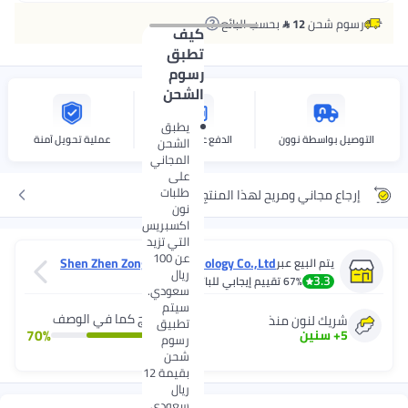
ن
12 
بحسب البائع
كيف
تطبق
رسوم
الشحن
يطبق
سطة نوون
الدفع عند الاستلام
عملية تحويل آمنة
الشحن
المجاني
على
طلبات
اني ومريح لهذا المنتج
نون
اكسبريس
التي تزيد
عن 100
Shen Zhen Zong Zhe Technology Co.,Ltd
البيع عبر
ريال
67%
تقييم إيجابي للبائع
سعودي.
سيتم
المنتج كما في الوصف
لنون منذ
تطبيق
70
%
ين
رسوم
شحن
بقيمة 12
ريال
سعودي