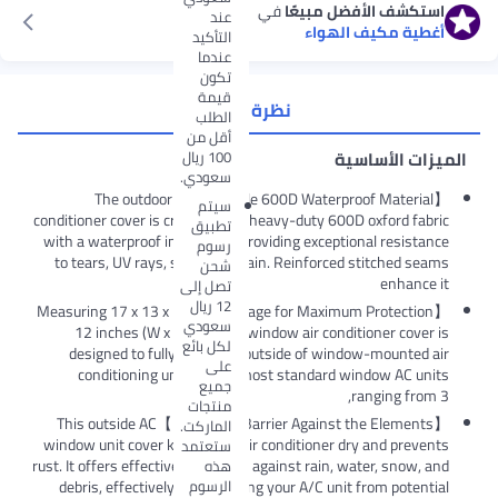
الأفضل مبيعًا
في
عند
كيف الهواء
التأكيد
عندما
تكون
قيمة
نظرة عامة
الطلب
أقل من
100 ريال
أساسية
سعودي.
【Durable 600D Waterproof Material】The outdoor air
سيتم
conditioner cover is crafted from heavy-duty 600D oxf
تطبيق
with a waterproof inner layer, providing exceptional 
رسوم
to tears, UV rays, snow, and rain. Reinforced stit
شحن
e
تصل إلى
12 ريال
【Full Coverage for Maximum Protection】Measuring 17 x 13 x
سعودي
12 inches (W x H x D), this window air conditione
لكل بائع
designed to fully cover the outside of window-mo
على
conditioning units. It fits most standard windo
جميع
rangi
منتجات
【Protective Barrier Against the Elements】This outside AC
الماركت.
window unit cover keeps your air conditioner dry an
ستعتمد
rust. It offers effective protection against rain, water,
هذه
الرسوم
debris, effectively safeguarding your A/C unit from