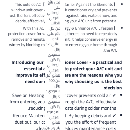
لكل بائع
【Protective Barrier Against the Elements】This outside AC
على
window unit cover keeps your air conditioner dry an
الإجمالي
rust. It offers effective protection against rain, water,
الفرعي
debris, effectively safeguarding your A/C unit from
للطلب
【Save Energy & Enhance A/C Lifespan】 With this AC
من كل
بائع على
protection cover for window units, there's no need to 
النحو
remove and reinstall your A/C unit. It helps conserve
التالي: 12
winter by blocking cold winds from entering your hom
ريال
سعودي
إذا كان
Introducing our Air Conditioner Cover - a pr
الإجمالي
essential accessory to protect your A/
الفرعي
improve its efficiency. Here are the reaso
للبائع أقل
من 100
need our cover and why choosing us i
ريال
سعودي ؛
✔ Save on Heating Costs: Our cover prevents co
6 ريال
from entering your house through the A/C, eff
سعودي
إذا كان
reducing heating costs during colder
المجموع
✔ Reduce Maintenance Effort: By keeping debri
الفرعي
dust out, our cover saves you the effort of 
للبائع
يتراوح بين
cleaning and reduces maintenanc