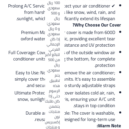
100 ريال
✔ Prolong A/C Service Life: Protect your air condi
سعودي
from harsh elements like snow, wind, r
و 500
sunlight, which can significantly extend its l
ريال
سعودي؛
Why Choose 
و 0 ريال
Premium Material: Our cover is made fr
سعودي
oxford waterproof fabric, providing excell
إذا كان
الإجمالي
resistance and UV pro
الفرعي
Full Coverage: Cover all parts of the outside wi
للبائع أكبر
conditioner units, including the bottom, for 
من 500
pro
ريال
سعودي.
Easy to Use: No need to remove the air cond
يتم
simply cover the outside units. It's easy to 
تطبيق
and secure with two sturdy adjustable
هذه
الرسوم
Ultimate Protection: Our cover isolates cold ai
حتى إذا
snow, sunlight, and debris, ensuring your 
كان طلبك
stays in top c
يتضمن
منتجات
Durable and Washable: The cover is w
نون
reusable, and designed for long-t
إكسبريس
W
و منتجات