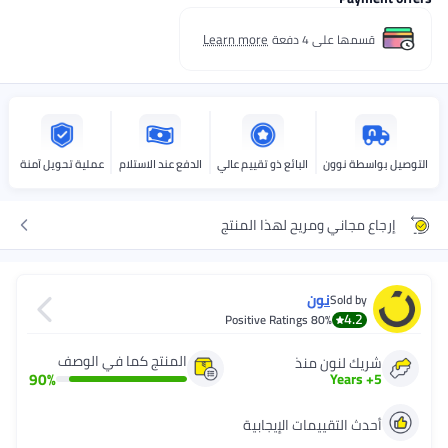
Learn more
قسمها على 4 دفعة
التوصيل بواسطة نوون
البائع ذو تقييم عالي
الدفع عند الاستلام
عملية تحويل آمنة
إرجاع مجاني ومريح لهذا المنتج
نون
Sold by
4.2
Positive Ratings
80%
المنتج كما في الوصف
شريك لنون منذ
90
%
Years
+
5
أحدث التقييمات الإيجابية