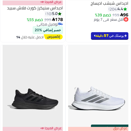
عرض الميجا 📣
اديداس شبشب اديساج
اديداس سنيكرز كورت فلاش سبيد
4.4
204
5.0
10
96
#26 في صنادل رجالية
159
خصم 39%

178
أقل سعر في 7 يوم
399
أقل سعر في 7 يوم
خصم 55%

2
#26 في صنادل رجالية
توصيل مجاني
أقل سعر في 7 يوم
خصم إضافي %20
يوصلك في
57 دقيقة
احصل عليه خلال
14
اغسطس
s
00
:
m
عرض برق
00
·
باقي 100%
عرض الميجا 📣