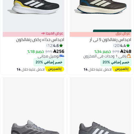
s
00
:
m
عرض برق
00
·
باقي 100%
عرض الميجا 📣
اديداس رنفالكون 5 تي آر
اديداس حذاء ركض رنفالكون
4.6
4.4
12
20
256
248
379
توصيل مجاني
خصم 34%
315
أقل سعر في 30 يوم
خصم 18%


2
باقي 1 وحدات في المخزون
توصيل مجاني
توصيل مجاني
أقل سعر في 30 يوم
خصم إضافي %20
خصم إضافي %20
احصل عليه خلال
14
احصل عليه خلال
14
اغسطس
اغسطس