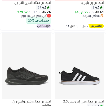
اديداس رن بليز إم
اديداس حذاء الجري ألترا رن
4.5
4.7
67
3
224
141
259
توصيل مجاني
خصم 45%
317.50
خصم 29%


4
بتخلّص بسرعة
أقل سعر في 30 يوم
توصيل مجاني
أقل سعر في 30 يوم
خصم إضافي %20
احصل عليه خلال
14
اغسطس
اديداس حذاء في إس بيس 2.0
اديداس حذاء ركض واسع ران
فالكون
4.4