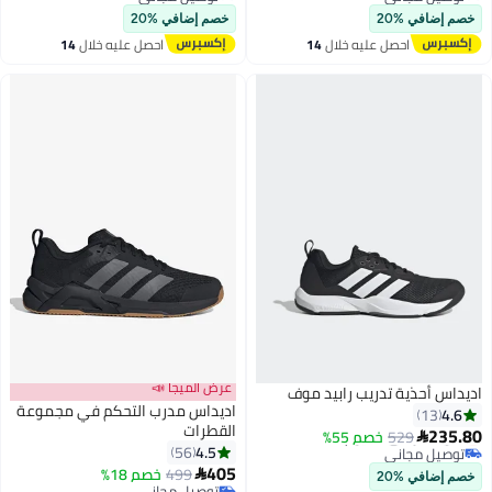
توصيل مجاني
توصيل مجاني
خصم إضافي %20
خصم إضافي %20
احصل عليه خلال
14
احصل عليه خلال
14
اغسطس
اغسطس
عرض الميجا 📣
اديداس أحذية تدريب رابيد موف
اديداس مدرب التحكم في مجموعة
4.6
13
القطرات
235.80
529
أقل سعر في 30 يوم
خصم 55%

4.5
56
توصيل مجاني
405
أقل سعر في 30 يوم
499
خصم 18%

خصم إضافي %20
توصيل مجاني