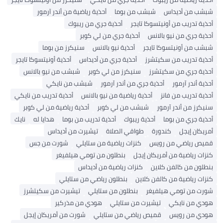
شبشب من أديداس
شبشب من بوما
أحذية رياضية من أندر آرمور
أحذية تدريب من أونيتسوكا تايجر
أحذية جري من ريبوك
أحذية جري من نيو بالانس
أحذية جري من لي كوبر
شبشب من أونيتسوكا تايجر
أحذية نيو بالانس
سنيكرز من بوما
أحذية تدريب من سكيتشرز
أحذية جري من أديداس
أحذية أونيتسوكا تايجر
أحذية جري من سكيتشرز
سنيكرز من لي كوبر
شبشب من نيو بالانس
أحذية أندر آرمور
أحذية جري من أندر آرمور
شبشب من نايكي
أحذية تدريب من فانز
أحذية رياضية من نيو بالانس
أحذية تدريب من نايكي
سنيكرز من أندر آرمور
شبشب من لي كوبر
أحذية رياضية من لي كوبر
أحذية جري من بوما
أحذية ريبوك
أحذية تدريب من بوما
هدايا له
نايك
أمريكان إيجل
كندورة
طواقي الصلاة
تيشيرت من أديداس
قميص رياضي من رويس
كنزات رياضية من ستايلي
شورت من جس
كنزات رياضية من أمريكان إيجل
بنطلون من تومي هيلفيغر
بنطلون من كالفن كلاين
كنزات رياضية من أديداس
كنزات رياضية من كالفن كلاين
بنطلون رياضي من ستايلي
شورت من تومي هيلفيغر
بنطلون من ستايلي
تيشيرت من سكيتشرز
هودي من نايكي
تيشيرت من ستايلي
هودي من مذركير
هودي من رويس
قميص رياضي من ستايلي
شورت من أمريكان إيجل