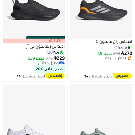
s
00
:
m
عرض برق
00
·
باقي 100%
اديداس ران فالكون 5
اديداس رنفالكون تي آر
4.5
44
4.4
20
270
299
توصيل مجاني
خصم 9%

229
بتخلّص بسرعة
379
خصم 39%

2
4
توصيل مجاني
توصيل مجاني
توصيل مجاني
خصم إضافي %20
احصل عليه خلال
14
احصل عليه خلال
14
اغسطس
اغسطس