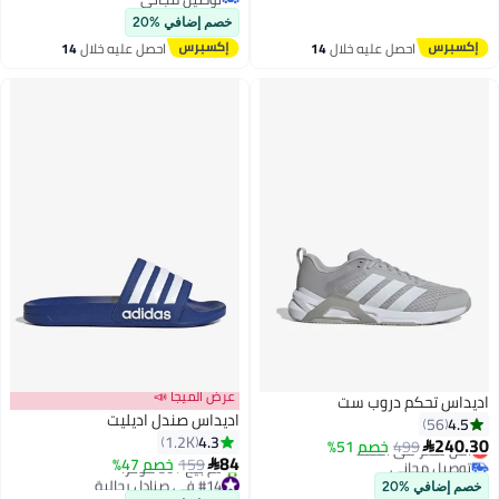
توصيل مجاني
خصم إضافي %20
احصل عليه خلال
14
احصل عليه خلال
14
اغسطس
اغسطس
عرض الميجا 📣
اديداس تحكم دروب ست
اديداس صندل اديليت
4.5
56
4.3
1.2K
240.30
499
أقل سعر في السنة
خصم 51%

84
توصيل مجاني
159
خصم 47%

7
4
أقل سعر في السنة
#14 في صنادل رجالية
خصم إضافي %20