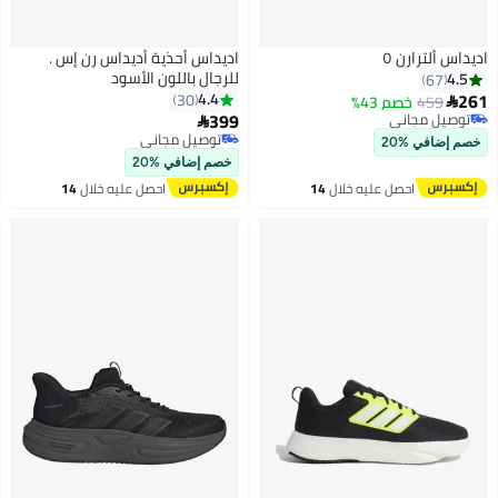
اديداس ألترارن ٥
اديداس أحذية أديداس رن إس .
للرجال باللون الأسود
4.5
67
261
4.4
30
459
خصم 43%

399
توصيل مجاني

4
توصيل مجاني
توصيل مجاني
خصم إضافي %20
توصيل مجاني
خصم إضافي %20
احصل عليه خلال
14
احصل عليه خلال
14
اغسطس
اغسطس