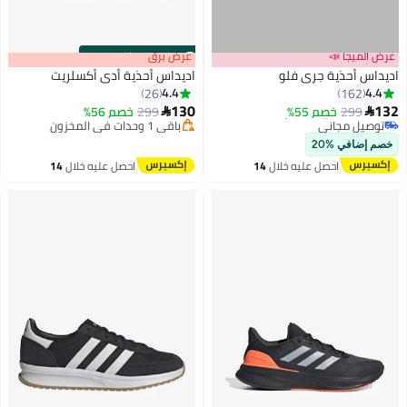
عرض الميجا 📣
s
00
:
m
عرض برق
00
·
باقي 100%
اديداس أحذية جري فلو
اديداس أحذية أدي أكسلريت
4.4
4.4
26
162
130
132
299
أقل سعر في 30 يوم
خصم 55%
299
توصيل مجاني
خصم 56%


توصيل مجاني
باقي 1 وحدات في المخزون
أقل سعر في 30 يوم
توصيل مجاني
خصم إضافي %20
احصل عليه خلال
14
احصل عليه خلال
14
اغسطس
اغسطس