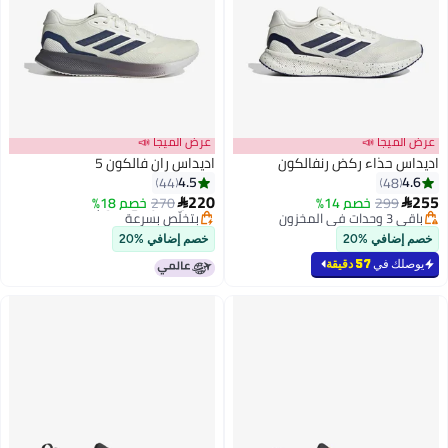
عرض الميجا 📣
عرض الميجا 📣
اديداس حذاء ركض رنفالكون
اديداس ران فالكون 5
4.5
4.6
44
48
220
255
299
خصم 14%
270
أقل سعر في 7 يوم
خصم 18%


4
باقي 3 وحدات في المخزون
بتخلّص بسرعة
باقي 3 وحدات في المخزون
أقل سعر في 7 يوم
خصم إضافي %20
خصم إضافي %20
يوصلك في
57 دقيقة