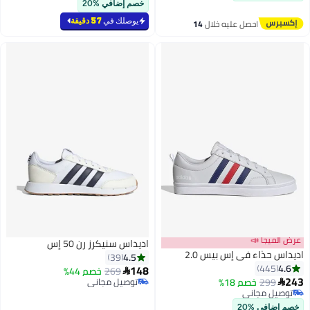
أقل سعر في 7 يوم
خصم إضافي %20
تم بيع +50 مؤخرًا
#14 في صنادل رجالية
يوصلك في
57 دقيقة
احصل عليه خلال
14
اغسطس
عرض الميجا 📣
اديداس سنيكرز رن 50 إس
اديداس حذاء في إس بيس 2.0
4.5
39
4.6
445
148
269
خصم 44%

243
299
خصم 18%
توصيل مجاني

توصيل مجاني
توصيل مجاني
توصيل مجاني
خصم إضافي %20