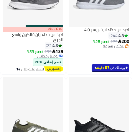
s
00
:
m
عرض برق
00
·
باقي 100%
اديداس حذاء لايت ريسر 4.0
اديداس حذاء ران فالكون واسع
4.3
244
للجري
200
279
خصم 28%

4.6
22
بتخلّص بسرعة
6
139
بتخلّص بسرعة
299
خصم 53%

توصيل مجاني
توصيل مجاني
خصم إضافي %20
يوصلك في
57 دقيقة
احصل عليه خلال
14
اغسطس