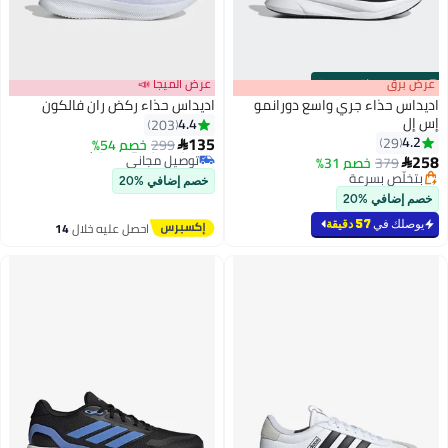
s
00
:
m
عرض برق
00
·
باقي 100%
عرض الميجا 📣
اديداس حذاء جري واسع دورانمو
اديداس حذاء ركض ران فالكون
إس إل
4.4
203
135
4.2
29
299
أقل سعر في 30 يوم
خصم 54%

258
توصيل مجاني
379
خصم 31%

أقل سعر في 30 يوم
بتخلّص بسرعة
خصم إضافي %20
بتخلّص بسرعة
خصم إضافي %20
يوصلك في
57 دقيقة
احصل عليه خلال
14
اغسطس