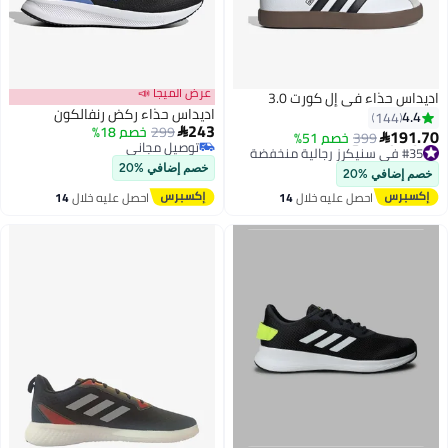
عرض الميجا 📣
اديداس حذاء في إل كورت 3.0
اديداس حذاء ركض رنفالكون
4.4
144
243
299
خصم 18%

191.70
399
خصم 51%

توصيل مجاني
#35 في سنيكرز رجالية منخفضة
3
توصيل مجاني
أقل سعر في 30 يوم
خصم إضافي %20
خصم إضافي %20
توصيل مجاني
احصل عليه خلال
14
احصل عليه خلال
14
#35 في سنيكرز رجالية منخفضة
اغسطس
اغسطس