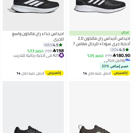
عرض
اديداس حذاء ران فالكون واسع
اديداس أديداس ران فالكون 2.0
للجري
أحذية جري سوداء للرجال مقاس 7
4.5
683
4.5
204
198
299
خصم 33%

180.90
279
أقل سعر في 30 يوم
خصم 35%
#25 في أحذية رجالية للتدريب

توصيل مجاني
أقل سعر في 7 يوم
أقل سعر في 30 يوم
توصيل مجاني
خصم إضافي %20
#25 في أحذية رجالية للتدريب
احصل عليه خلال
14
احصل عليه خلال
14
اغسطس
اغسطس