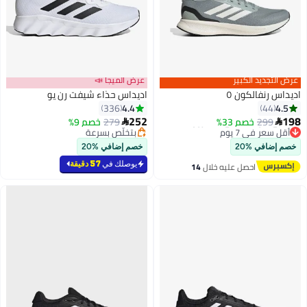
عرض التجديد الكبير
عرض الميجا 📣
اديداس رنفالكون ٥
اديداس حذاء شيفت رن يو
4.4
4.5
336
44
252
198
299
خصم 33%
279
خصم 9%


4
أقل سعر في 7 يوم
بتخلّص بسرعة
توصيل مجاني
بتخلّص بسرعة
خصم إضافي %20
خصم إضافي %20
باقي 1 وحدات في المخزون
أقل سعر في 7 يوم
يوصلك في
57 دقيقة
احصل عليه خلال
14
اغسطس