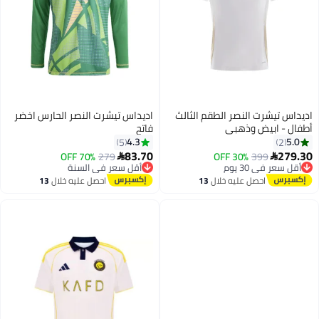
اديداس تيشرت النصر الطقم الثالث
اديداس تيشرت النصر الحارس اخضر
أطفال - ابيض وذهبي
فاتح
4.3
5.0
5
2
83.70
279.30
70% OFF
279
30% OFF
399


أقل سعر في 30 يوم
أقل سعر في السنة
توصيل مجاني
توصيل مجاني
احصل عليه خلال
13
احصل عليه خلال
13
أقل سعر في 30 يوم
أقل سعر في السنة
اغسطس
اغسطس