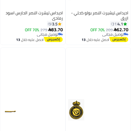
اديداس تيشيرت النصر بولو كحلي -
اديداس تيشرت النصر الحارس اسود
ازرق
رمادي
3.5
4.1
9
31
#18 في البلوزات
#49 في البلوزات
83.70
62.70
209
70% OFF
أقل سعر في السنة
279
70% OFF
أقل سعر في السنة


توصيل مجاني
توصيل مجاني
#18 في البلوزات
#49 في البلوزات
احصل عليه خلال
13
احصل عليه خلال
13
اغسطس
اغسطس