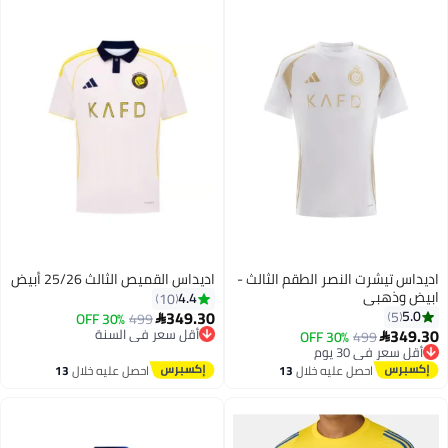
اديداس تيشرت النصر الطقم الثالث -
اديداس القميص الثالث 25/26 أبيض
ابيض وذهبي
4.4
10
349.30
5.0
5
30% OFF
499

349.30
أقل سعر في السنة
30% OFF
499

توصيل مجاني
أقل سعر في 30 يوم
أقل سعر في السنة
توصيل مجاني
احصل عليه خلال
13
احصل عليه خلال
13
أقل سعر في 30 يوم
اغسطس
اغسطس