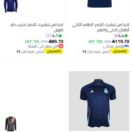
اديداس تيشرت النصر الطقم الثاني
اديداس تيشيرت النصر تدريب كم
أطفال كحلي واصفر
طويل
4.1
4.4
11
9
#10 في قمصان الأولاد
89.70
119.70
399
70% OFF
أقل سعر في السنة
299
70% OFF


توصيل مجاني
أقل سعر في السنة
#10 في قمصان الأولاد
توصيل مجاني
احصل عليه خلال
13
احصل عليه خلال
13
أقل سعر في السنة
اغسطس
اغسطس