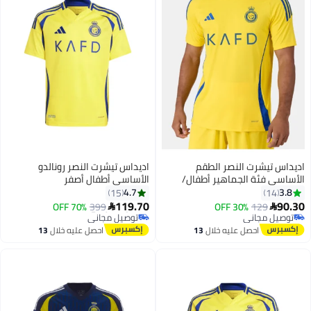
اديداس تيشرت النصر الطقم
اديداس تيشرت النصر رونالدو
الأساسي فئة الجماهير أطفال/
الأساسي أطفال أصفر
الاصفر
4.7
3.8
15
14
#29 في قمصان الأولاد
119.70
90.30
129
30% OFF
399
70% OFF
أقل سعر في السنة


توصيل مجاني
توصيل مجاني
توصيل مجاني
#29 في قمصان الأولاد
احصل عليه خلال
13
احصل عليه خلال
13
اغسطس
اغسطس