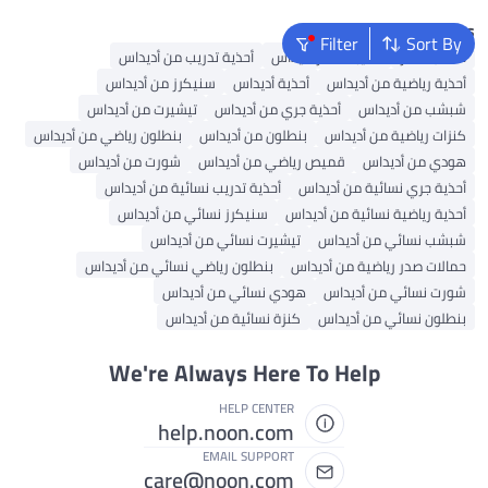
Popular Searches
Filter
Sort By
حقائب ظهر
حقيبة ظهر أديداس
أحذية تدريب من أديداس
أحذية رياضية من أديداس
أحذية أديداس
سنيكرز من أديداس
شبشب من أديداس
أحذية جري من أديداس
تيشيرت من أديداس
كنزات رياضية من أديداس
بنطلون من أديداس
بنطلون رياضي من أديداس
هودي من أديداس
قميص رياضي من أديداس
شورت من أديداس
أحذية جري نسائية من أديداس
أحذية تدريب نسائية من أديداس
أحذية رياضية نسائية من أديداس
سنيكرز نسائي من أديداس
شبشب نسائي من أديداس
تيشيرت نسائي من أديداس
حمالات صدر رياضية من أديداس
بنطلون رياضي نسائي من أديداس
شورت نسائي من أديداس
هودي نسائي من أديداس
بنطلون نسائي من أديداس
كنزة نسائية من أديداس
We're Always Here To Help
HELP CENTER
help.noon.com
EMAIL SUPPORT
care@noon.com