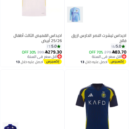
اديداس تيشرت النصر الحارس ازرق
اديداس القميص الثالث أطفال
فاتح
25/26 أبيض
5.0
5.0
1
4
279.30
83.70
30% OFF
399
70% OFF
279


أقل سعر في السنة
أقل سعر في السنة
توصيل مجاني
توصيل مجاني
احصل عليه خلال
13
احصل عليه خلال
13
أقل سعر في السنة
أقل سعر في السنة
اغسطس
اغسطس