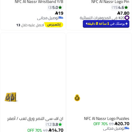
NFC Al Nassr Wristband Y/B
NFC Al Nassr Logo Pin
5.0
4.6
3
15
19
7.80


#20 في المجوهرات النسائية
توصيل مجاني
تم بيع +10 مؤخرًا
توصيل مجاني
يوصلك في
1 ساعة 2 دقيقة
احصل عليه خلال
13
#20 في المجوهرات النسائية
اغسطس
NFC Al Nassr Logo Puzzles
ان اف سي النصر ورق لعب / أصفر
20.70
70% OFF
69
3.8
12

توصيل مجاني
14.70
70% OFF
49
