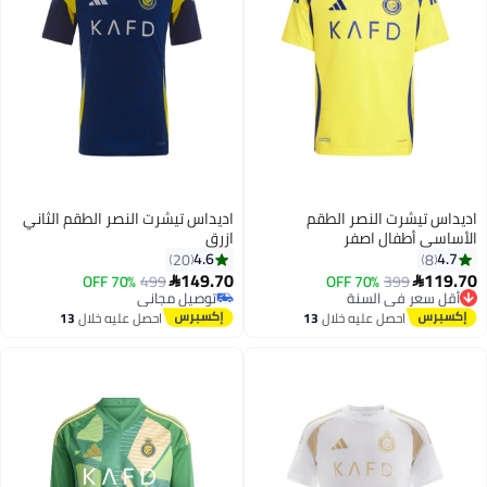
اديداس تيشرت النصر الطقم
اديداس تيشرت النصر الطقم الثاني
الأساسي أطفال اصفر
ازرق
4.6
4.7
20
8
149.70
119.70
70% OFF
499
70% OFF
399


أقل سعر في السنة
توصيل مجاني
توصيل مجاني
توصيل مجاني
احصل عليه خلال
13
احصل عليه خلال
13
أقل سعر في السنة
اغسطس
اغسطس