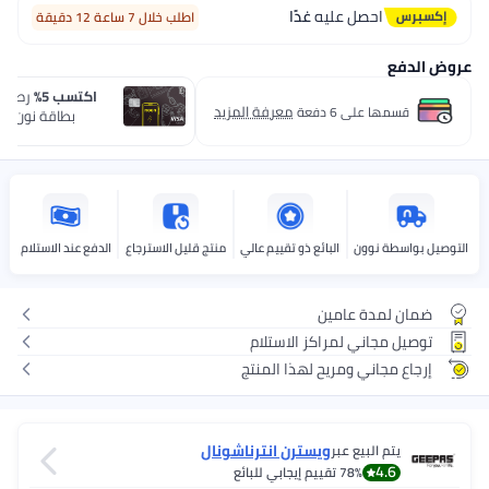
عليه
غدًا
اطلب خلال 7 ساعة 12 دقيقة
اكتسب 5%
رصيد مسترجع مع
معرفة المزيد
عة
بطاقة نون one الائتمانية.
قدّم الحين
البائع ذو تقييم عالي
منتج قليل الاسترجاع
الدفع عند الاستلام
امين
مراكز الاستلام
مريح لهذا المنتج
ويسترن انترناشونال
عبر
7
تقييم إيجابي للبائع