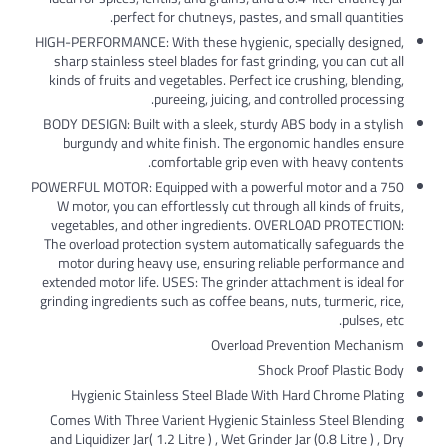
perfect for chutneys, pastes, and sm
HIGH-PERFORMANCE: With these hygienic, speci
sharp stainless steel blades for fast grinding,
kinds of fruits and vegetables. Perfect ice crus
pureeing, juicing, and contro
BODY DESIGN: Built with a sleek, sturdy ABS bo
burgundy and white finish. The ergonomic 
comfortable grip even with h
POWERFUL MOTOR: Equipped with a powerful mo
W motor, you can effortlessly cut through all 
vegetables, and other ingredients. OVERLO
The overload protection system automatically 
motor during heavy use, ensuring reliable p
extended motor life. USES: The grinder attachme
grinding ingredients such as coffee beans, nuts, 
Overload Prevent
Shock Proo
Hygienic Stainless Steel Blade With Hard 
Comes With Three Varient Hygienic Stainless 
and Liquidizer Jar( 1.2 Litre ) , Wet Grinder Jar (