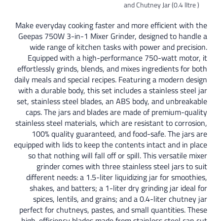
and Chutney 
Make everyday cooking faster and more eff
Geepas 750W 3-in-1 Mixer Grinder, desig
wide range of kitchen tasks with power
Equipped with a high-performance 750
effortlessly grinds, blends, and mixes ingr
daily meals and special recipes. Featuring 
with a durable body, this set includes a sta
set, stainless steel blades, an ABS body, 
caps. The jars and blades are made of 
stainless steel materials, which are resista
100% quality guaranteed, and food-saf
equipped with lids to keep the contents int
so that nothing will fall off or spill. Thi
grinder comes with three stainless st
different needs: a 1.5-liter liquidizing j
shakes, and batters; a 1-liter dry grindi
spices, lentils, and grains; and a 0.4-l
perfect for chutneys, pastes, and small qu
high-efficiency blades made from stainles