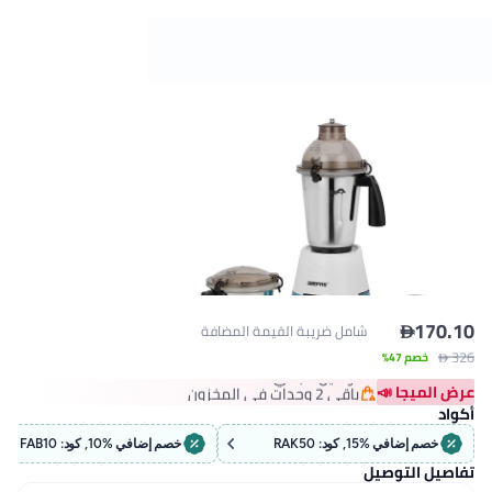
ل ضريبة القيمة المضافة
ل سعر في 30 يوم
وصيل مجاني
 وحدات في المخزون
ل سعر في 30 يوم
خصم إضافي %10, كود: FAB10