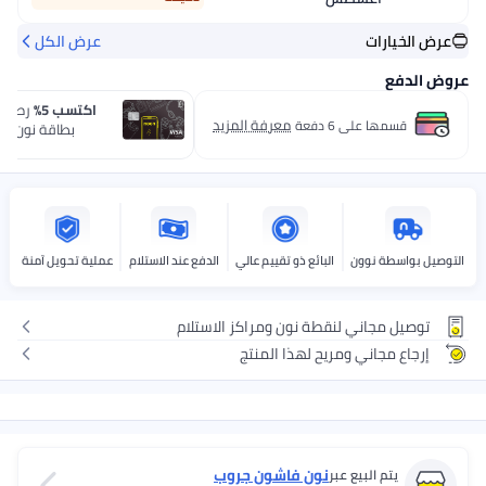
عرض الخيارات
عرض الكل
عروض الدفع
اكتسب 5%
رصيد 
معرفة المزيد
قسمها على 6 دفعة
بطاقة نون one الائتمانية.
التوصيل بواسطة نوون
البائع ذو تقييم عالي
الدفع عند الاستلام
عملية تحويل آمنة
توصيل مجاني لنقطة نون ومراكز الاستلام
إرجاع مجاني ومريح لهذا المنتج
نون فاشون جروب
يتم البيع عبر