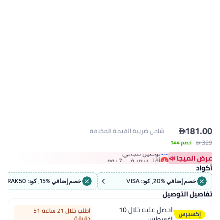

181.00
شامل ضريبة القيمة المضافة
 329
أقل سعر في 7 يوم
خصم 44%
توصيل مجاني
عرض الميجا 📣
أقل سعر في 7 يوم
أكواد
خصم إضافي %20, كود: VISA
خصم إضافي %15, كود: RAK50
تفاصيل التوصيل
احصل عليه خلال
10
اطلب خلال 21 ساعة 51
اغسطس
دقيقة