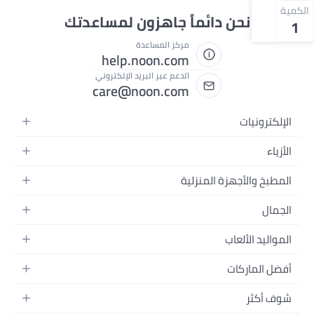
الكمية
نحن دائماً جاهزون لمساعدتك
1
مركز المساعدة
help.noon.com
الدعم عبر البريد الإلكتروني
care@noon.com
الإلكترونيات
الهواتف المتحركة
الأزياء
أجهزة التابلت
أزياء نسائية
المطبخ والأجهزة المنزلية
أجهزة الكمبيوتر المحمولة
أزياء رجالية
الأجهزة الكبيرة
أجهزة الكمبيوتر المكتبية
الجمال
أزياء الأطفال
الأجهزة الصغيرة
الأجهزة القابلة للارتداء
العطور
العطور
المواليد الألعاب
أثاث غرفة النوم
سماعات الرأس
العناية بالبشرة
الساعات
الرضاعة والتغذية
التخزين
أفضل الماركات
الكاميرات والصور وتسجيل الفيديو
العناية بالشعر
المجوهرات
الحفاضات
أدوات الطبخ
التلفزيونات
أبل
العناية الشخصية
النظارات
شوف أكثر
تنقل الأطفال
الأثاث
سامسونج