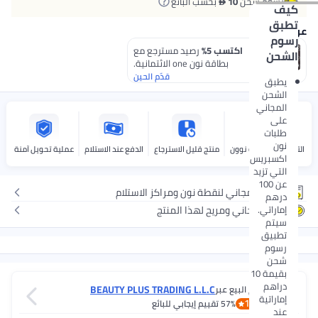
رسوم شحن
10 
بحسب البائع
كيف
تطبق
عروض الدفع
رسوم
اكتسب 5%
رصيد مسترجع مع
الشحن
بطاقة نون one الائتمانية.
قدّم الحين
يطبق
الشحن
المجاني
على
طلبات
نون
التوصيل بواسطة نوون
منتج قليل الاسترجاع
الدفع عند الاستلام
عملية تحويل آمنة
اكسبريس
التي تزيد
عن 100
توصيل مجاني لنقطة نون ومراكز الاستلام
درهم
إماراتي.
إرجاع مجاني ومريح لهذا المنتج
سيتم
تطبيق
رسوم
شحن
بقيمة 10
دراهم
BEAUTY PLUS TRADING L.L.C
يتم البيع عبر
إماراتية
1.9
57%
تقييم إيجابي للبائع
عند