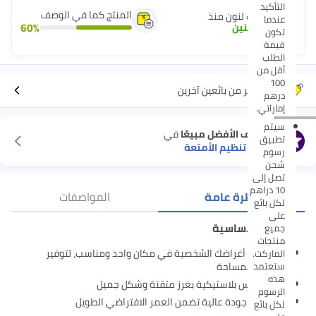
التأكيد
المنتج كما في الوصف
شريك لنون منذ
عندما
60
%
5
+
سنين
تكون
قيمة
الطلب
أقل من
100
عروض أكثر من بائعين آخرين
درهم
إماراتي.
سيتم
استكشف الأفضل مبيعًا
في
تطبيق
حافظات تنظيم الأمتعة
رسوم
شحن
تصل إلى
10 دراهم
نظرة عامة
المواصفات
لكل بائع
على
الميزات الأساسية
جميع
منتجات
ضع جميع أغراضك الشخصية في مكان واحد ومناسب، لتوفير
الماركت.
ستعتمد
الوقت والمساحة
هذه
وسادة رأس بلاستيكية بغرز متقنة وشكل جميل
الرسوم
هيكل ذو جودة عالية تضمن العمر الافتراضي الطويل
لكل بائع