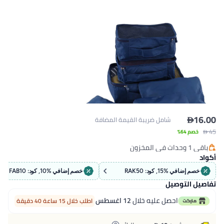

16.00
شامل ضريبة القيمة المضافة
 45
خصم 64%
باقي 1 وحدات في المخزون
باقي 1 وحدات في المخزون
أكواد
خصم إضافي %15, كود: RAK50
خصم إضافي %10, كود: FAB10
تفاصيل التوصيل
احصل عليه خلال
12 اغسطس
اطلب خلال 15 ساعة 40 دقيقة