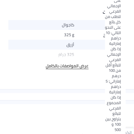
على
الإجمالي
الفرعي
المواصفات
للطلب من
كل بائع
المناسبة
كاجوال
على النحو
التالي: 10
وزن المنتج
325 g
دراهم
إماراتية
اللون
أزرق
إذا كان
الإجمالي
الحجم
325 جرام
الفرعي
للبائع أقل
عرض المواصفات بالكامل
من 100
درهم
إماراتي؛ 5
دراهم
إماراتية
إذا كان
المجموع
الفرعي
للبائع
يتراوح بين
100 و
500
الكمية