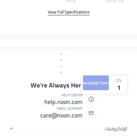
وزن المنتج
300 g
View Full Specifications
Qty
Available Soon
We're Always Here To Help
1
HELP CENTER
help.noon.com
EMAIL SUPPORT
care@noon.com
الإلكترونيات