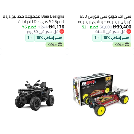
سي اف موتو سي فورس 850
Baja Designs مجموعة مصابيح Baja
تورينج بريميوم - رمادي بريميوم
Designs S2 Sport للدراجات
1,176
39,400
50,000
خصم 21%
1,244
خصم 5%
الكهربائية SurRon Light Bee X و


أقل سعر في 30 يوم
أقل سعر في السنة
Talaria MX3MX4
توصيل مجاني
أقل سعر في السنة
أقل سعر في 30 يوم
خصم إضافي %15
+ 1
خصم إضافي %15
+ 1