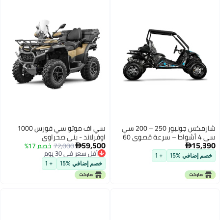
شارمكس جونيور 250 – 200 سي
سي اف موتو سي فورس 1000
سي 4 أشواط – سرعة قصوى 60
اوفرلاند - بني صحراوي
59,500
15,390
كم/س – ناقل حركة CVT – فرامل
72,000
خصم 17%


أقل سعر في 30 يوم
ديسك هيدروليكية – حزام أمان –
خصم إضافي %15
+ 1
أقل سعر في 30 يوم
مناسب للأطفال والشباب
خصم إضافي %15
+ 1