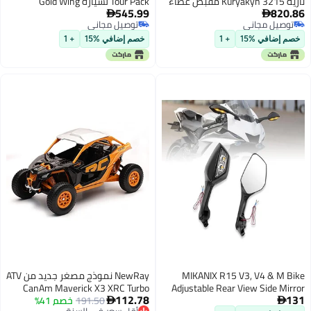
نارية Kuryakyn 3215 مقبض غطاء
Tour Pack لسيارة Gold Wing
545.99
820.86
صندوق مضاء لدرجات هوندا جولد
GL1800 0117 مع أضواء خلفية LED


توصيل مجاني
توصيل مجاني
وينغ GL1800 200117 بالكروم
مدخنة مع أضواء تشغيل وكبح
توصيل مجاني
توصيل مجاني
لسيارة هوندا Gold Wing GL1800
خصم إضافي %15
+ 1
خصم إضافي %15
+ 1
20012017 تشمل ملحقات LED
Light
MIKANIX R15 V3, V4 & M Bike
NewRay نموذج مصغر جديد من ATV
CanAm Maverick X3 XRC Turbo
Adjustable Rear View Side Mirror
112.78
131
with Turn Signal Led Indicator for
191.50
خصم 41%
باللونين البرتقالي والأسود 118 من


أقل سعر في السنة