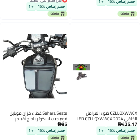
New Ray
All Fairing Bike
خصم إضافي %15
+ 1
أقل سعر في السنة
خصم إضافي %15
+ 1
CZLLQXWWCX ضوء الفرامل
Sahara Seats غطاء خزان موبايل
الخلفي LED CZLLQXWWCX 2024
فوم جيب لسكوتر باجاج أفينجر
95
425.17
ZX6R لدراجة كاواساكي نينجا
150/160/180/220 كروزر (أسود) -


ZX10R ZX4R ZX25R 2023 مع
فينيل
خصم إضافي %15
+ 1
خصم إضافي %15
+ 1
إشارة الانعطاف المدمجة