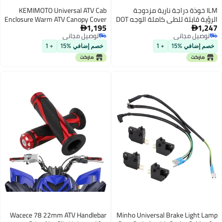
ILM خوذة دراجة نارية مزدوجة
KEMIMOTO Universal ATV Cab
الرؤية قابلة للطي كاملة الوجه DOT
Enclosure Warm ATV Canopy Cover
1,195
1,247
مع ضوء LED طراز 902L (M، أسود
Winter Full Vision Heavy Duty 4


توصيل مجاني
توصيل مجاني
غير لامع - LED)
Wheeler Cabin Cover Compatible
توصيل مجاني
توصيل مجاني
with Polaris Sportsman Fourtrax
خصم إضافي %15
+ 1
خصم إضافي %15
+ 1
CanAm Kawasaki Arctic Cat
CFMOTO
Wacece 78 22mm ATV Handlebar
Minho Universal Brake Light Lamp