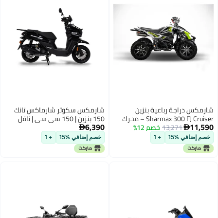
شارمكس دراجة رباعية بنزين
شارمكس سكوتر شارماكس تانك
Sharmax 300 FJ Cruiser – محرك
150 بنزين | 150 سي سي | ناقل
6,390
11,590
13,271
خصم 12%
300 سي سي، 25 حصان، 4 أشواط،
حركة أوتوماتيكي CVT | سكوتر


ناقل حركة يدوي
مثالي للمدينة
خصم إضافي %15
+ 1
خصم إضافي %15
+ 1