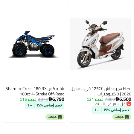
Hero هيرو داش 125CC في | موديل
شارمكس Sharmax Cross 180 RX
2026 | 0 كيلومترات
180cc 4-Stroke Off-Road
6,790
5,500
7,000
خصم 21%
8,073
خصم 15%
Motorcycle, CVT Automatic, Electric


أقل سعر في السنة
Start
خصم إضافي %15
+ 1
أقل سعر في السنة
خصم إضافي %15
+ 1