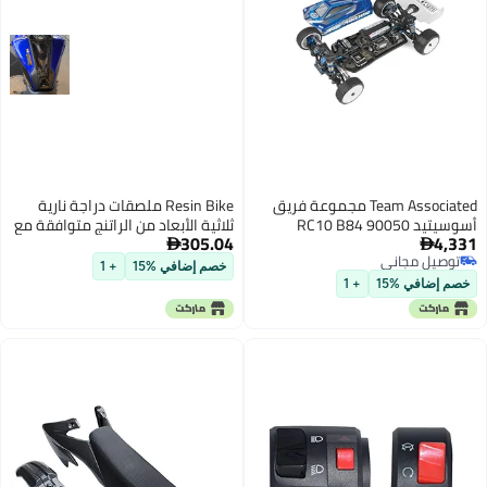
Team Associated مجموعة فريق
Resin Bike ملصقات دراجة نارية
أسوسيتيد 90050 RC10 B84
ثلاثية الأبعاد من الراتنج متوافقة مع
305.04
4,331
مجموعة 110 4WD باجي
ياماها MT 07 2021-2024 لحماية


توصيل مجاني
خزان الوقود من الصدمات والخدوش
خصم إضافي %15
+ 1
توصيل مجاني
ملصق راتنج مصنوع في إيطاليا
خصم إضافي %15
+ 1