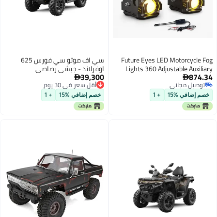
Future Eyes LED Motorcycle Fog
سي اف موتو سي فورس 625
Lights 360 Adjustable Auxiliary
اوفرلاند - جيشي رصاصي
39,300
874.34
Lights Waterproof OffRoad Driving


توصيل مجاني
أقل سعر في 30 يوم
Light for Night Riding AmberWhite
توصيل مجاني
أقل سعر في 30 يوم
High Low Beam Compatible with
خصم إضافي %15
+ 1
خصم إضافي %15
+ 1
Motorcycles ATVs and UTVs