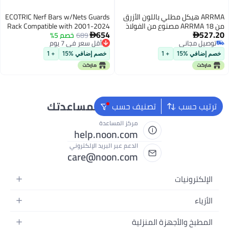
ARRMA هيكل مطلي باللون الأزرق
ECOTRIC Nerf Bars w/Nets Guards
من ARRMA 18 مصنوع من الفولاذ
Rack Compatible with 2001-2024
654
527.20
الحقيقي NOTORIOUS 6S BLX
689
خصم 5%
Honda TRX 250EX 250X Sportrax


أقل سعر في 7 يوم
توصيل مجاني
250 Aluminium+Steel+PP
ARAC3342
توصيل مجاني
توصيل مجاني
أقل سعر في 7 يوم
Black+Silvery
خصم إضافي %15
+ 1
خصم إضافي %15
+ 1
نحن دائماً جاهزون لمساعدتك
ترتيب حسب
تصنيف حسب
مركز المساعدة
help.noon.com
الدعم عبر البريد الإلكتروني
care@noon.com
الإلكترونيات
الهواتف المتحركة
الأزياء
أجهزة التابلت
أزياء نسائية
المطبخ والأجهزة المنزلية
أجهزة الكمبيوتر المحمولة