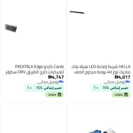
HELLA شريط إضاءة LED هيللا بلاك
Cardo كاردو PACKTALK Edge
ماجيك توغ 40 بوصة مزدوج الصف
للمركبات خارج الطريق ORV سكوتر
4,747
4,017
للأداء العالي للسيارات الدفع الرباعي
الثلج Side x Side ATV الاتصال لكل


توصيل مجاني
توصيل مجاني
والشاحنات الصغيرة وATV وSUV
التضاريس حزمة مزدوجة سوداء
توصيل مجاني
توصيل مجاني
وجيب والجرارات
خصم إضافي %15
+ 1
خصم إضافي %15
+ 1