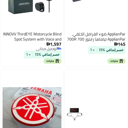
ApplianPar ضوء الفرامل الخلفي
INNOVV ThirdEYE Motorcycle Blind
ApplianPar لياماها رابتور 700 700R
Spot System with Voice and
1,597
145
Indicators Alert, Waterproof Moto
YFZ 450 YFZ450R YXZ1000R


توصيل مجاني
Assistant System, Detect Hazards
خصم إضافي %15
+ 1
توصيل مجاني
from Side & Rear Line for
خصم إضافي %15
+ 1
Motorcycle/Bicycle/E-Bike(Watch
Version)