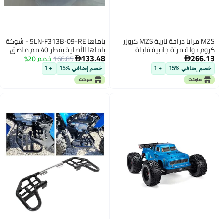
MZS مرايا دراجة نارية MZS كروزر
ياماها 5LN-F313B-09-RE - شوكة
كروم جولة مرآة جانبية قابلة
ياماها الأصلية بقطر 40 مم ملصق
133.48
266.13
للتعديل متوافقة مع فيوري
166.85
خصم 20%
شعار شعار الجل القبة المرتفعة


إنترستيت ماجنا نايت هوك ريبيل 250
باللون الأحمر المثبت لراتنج الجل ذاتيا
خصم إضافي %15
+ 1
خصم إضافي %15
+ 1
300 500 CMX سابر شادو ستايت
اللاصق لدراجة نارية/دراجة مائية/
لاين فالكيري VTX1300 VTX1800
دراجة رباعية/دراجة ثلجية