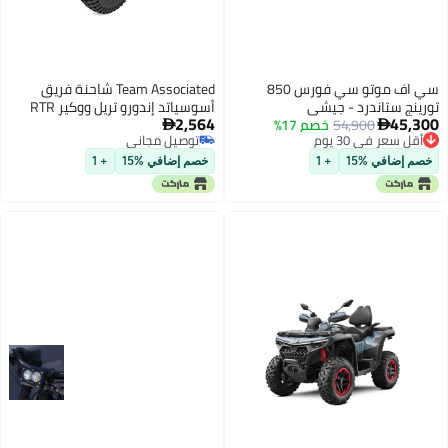
سي اف موتو سي فورس 850
Team Associated شاحنة فريق
تورينج ستاندرد - جيشي
أسوسياتد إندورو تريل ووكير RTR
2,564
45,300
54,900
خصم 17%
سوداء ASC40119


أقل سعر في 30 يوم
توصيل مجاني
أقل سعر في 30 يوم
توصيل مجاني
خصم إضافي %15
+ 1
خصم إضافي %15
+ 1