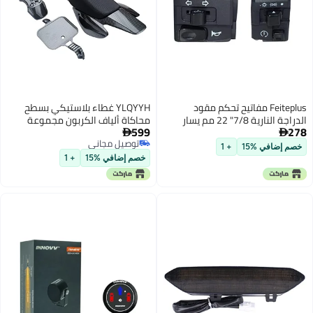
Feiteplus مفاتيح تحكم مقود
YLQYYH غطاء بلاستيكي بسطح
الدراجة النارية 7/8" 22 مم يسار
محاكاة ألياف الكربون مجموعة
599
278
يمين لزر البوق وإشارة الانعطاف
هيكل الجسم + مقعد رغوي مرتفع


توصيل مجاني
ومصباح الضباب الكهربائي ومصباح
لدراجة CRF50 XR50 بيك ديرت تريل
خصم إضافي %15
+ 1
توصيل مجاني
البدء والإيقاف ومصباح التحذير
50-125cc SSR أتميك ثامبستار كايو
خصم إضافي %15
+ 1
بيتيستر دراجة نارية مصغرة