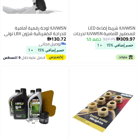
IUVWISN شريط إضاءة LED
IUVWISN لوحة رقمية أمامية
للمصابيح الأمامية IUVWISN لدرجات
للدراجة الكهربائية سُرّون LBX توتي
130.72
309.97
327.75
خصم 5%
سُر رون مع حامل مفتاح تشغيل/
سوليل 01 يوزما IN10 تالاريا ستينغ


توصيل مجاني
إيقاف لدرجات سُر رون LBX لايت بي
MX3/R MX4 MX5 XXX eRide Pro
خصم إضافي %15
+ 1
توصيل مجاني
XS للدراجات الكهربائية
SR S SS 2.0 3.0 راور مانتيس Ebox
خصم إضافي %15
+ 1
دراجستر ETM RTR أسود
احصل عليه خلال
9 اغسطس