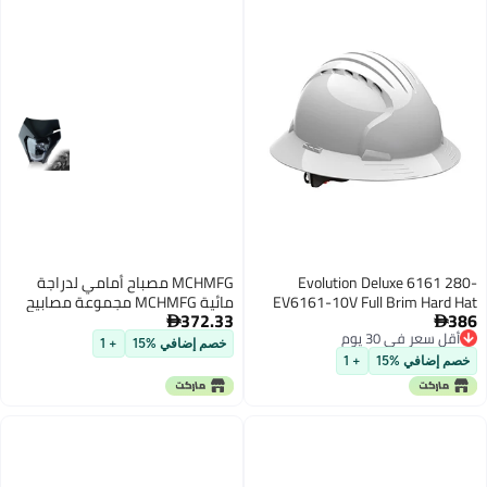
Evolution Deluxe 6161 280-
MCHMFG مصباح أمامي لدراجة
EV6161-10V Full Brim Hard Hat
مائية MCHMFG مجموعة مصابيح
372.33
386
with HDPE Shell, 6-Point Polyester
LED لدراجة مائية مصباح دراجة نارية


أقل سعر في 30 يوم
Suspension and Wheel Ratchet
مجموعة مصابيح أمامية عالمية
خصم إضافي %15
+ 1
أقل سعر في 30 يوم
Adjustment Vented, White
لمعظم دراجات الأوساخ والدراجات
خصم إضافي %15
+ 1
النارية مصباح أمامي للدراجات
الرباعية باللون الأسود