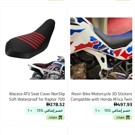
Wacece ATV Seat Cover NonSlip
Resin Bike Motorcycle 3D Stickers
Soft Waterproof for Raptor 700
Compatible with Honda Africa Twin
278.52
497.93
700R 20062024 High Elastic
1100 Adventure 20242025 Tank


Leather Red
Side Protections from Bumps and
خصم إضافي %15
+ 1
خصم إضافي %15
+ 1
Scratches Resin Stickers Made in
Italy