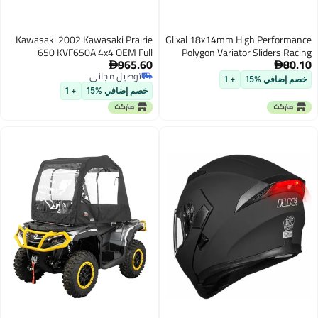
Kawasaki 2002 Kawasaki Prairie
Glixal 18x14mm High Performance
650 KVF650A 4x4 OEM Full
Polygon Variator Sliders Racing
965.60
80.10
Synthetic Service Kit KAW178
Sliding Roller Weights 152QMI


توصيل مجاني
157QMJ GY6 125cc 150cc Scooter
خصم إضافي %15
+ 1
توصيل مجاني
Moped ATV 10 Gram
خصم إضافي %15
+ 1