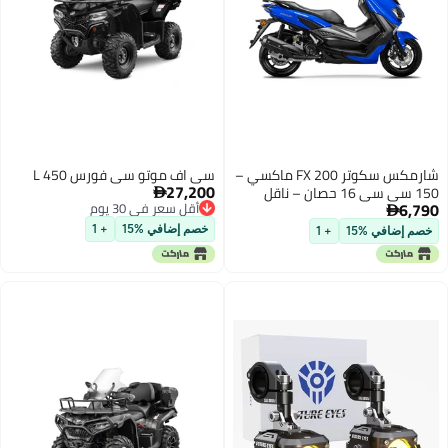
شارمكس سكوتر FX 200 ماكسي –
سي اف موتو سي فورس 450 L
27,200
150 سي سي 16 حصان – ناقل

6,790
أقل سعر في 30 يوم
حركة أوتوماتيك CVT – فرامل ديسك

أقل سعر في 30 يوم
– خزان 12 لتر – ضمان 3 سنوات –
خصم إضافي %15
+ 1
خصم إضافي %15
+ 1
للسفر اليومي في الإمارات