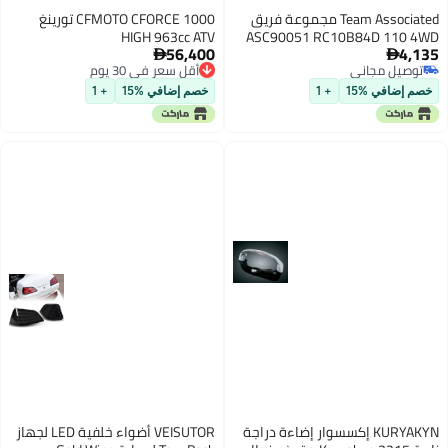
Team Associated مجموعة فريق
CFMOTO CFORCE 1000 تورينغ
HIGH 963cc ATV
ASC90051 RC10B84D 110 4WD
56,400
4,135
الكهربائية


توصيل مجاني
أقل سعر في 30 يوم
توصيل مجاني
أقل سعر في 30 يوم
خصم إضافي %15
+ 1
خصم إضافي %15
+ 1
KURYAKYN إكسسوار إضاءة دراجة
VEISUTOR أضواء خلفية LED لجهاز