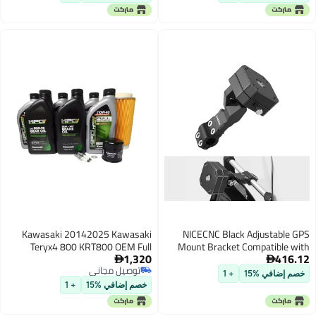
FLHX Road Glide FLTRRoad King
ATV UTV Black
FLHRReplaces for HD 5024507
Kawasaki 20142025 Kawasaki
NICECNC Black Adjustable GPS
Teryx4 800 KRT800 OEM Full
Mount Bracket Compatible with
1,320
416.12
Synthetic Service Kit KAW173
Yamaha Tenere 700 Compatible


توصيل مجاني
with Honda Africa Twin 20162019
خصم إضافي %15
+ 1
توصيل مجاني
Camel ADV Brace Kit for at See
خصم إضافي %15
+ 1
Fitment