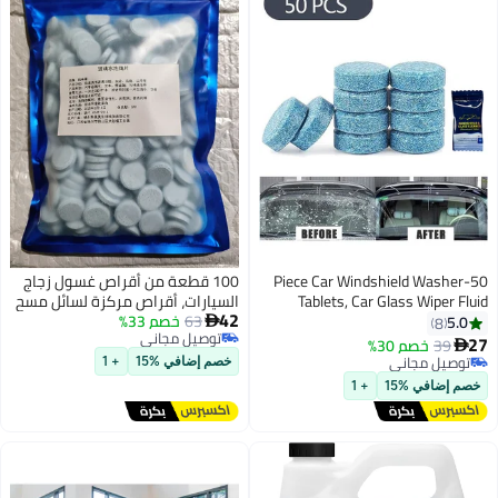
50-Piece Car Winds
100 قطعة من أقراص غسول زجاج
Tablets, Car G
السيارات، أقراص مركزة لسائل مسح
42
Concentrated
63
خصم 33%
زجاج السيارات، قرص منظف للزجاج،

توصيل مجاني
Remov
منظف متعدد الأغراض، منظف زجاج
توصيل مجاني
السيارة لإزالة البقع
خصم إضافي %15
+ 1
+ 1