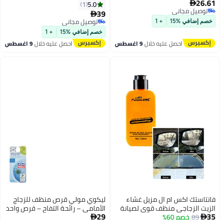
5.0
1
39

توصيل مجاني
+ 1
توصيل مجاني
خصم إضافي %15
+ 1
 عليه خلال
9 اغسطس
احصل عليه خلال
9 اغسطس
م ال مزيل غشاء
ليكوي مولي قرص منظف للزجاج
منظف قوي لصيانة
الأمامي – رائحة التفاح – قرص واحد
29
والمصابيح الأمامية
(صنع في ألمانيا)
