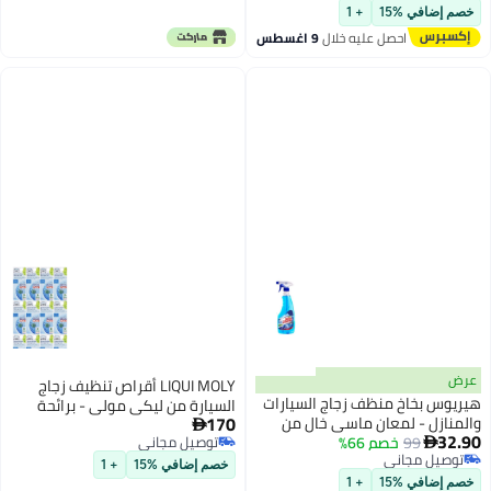
التنظيف، إكسسوارات سيارة كاملة
+ 1
كهدية للنساء
 عليه خلال
9 اغسطس
LIQUI MOLY أقراص تنظيف زجاج
ظف زجاج السيارات
السيارة من ليكي مولي - برائحة
170
ن ماسي خالٍ من
التفاح - عبوة من 12 - صنع في

 66%
توصيل مجاني
ألمانيا
توصيل مجاني
خصم إضافي %15
+ 1
+ 1