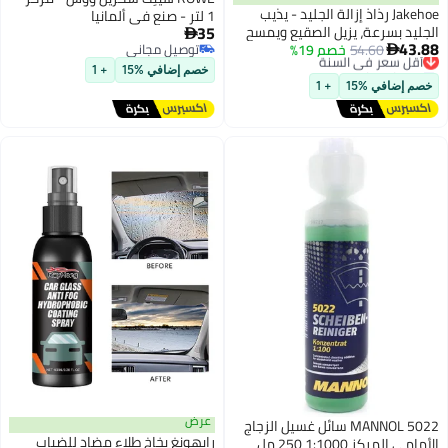
اذ إزالة الجليد - يذيب
1 لتر - صنع في ألمانيا
35
زيل الصقيع ويمسح

لسنة
خصم 19%
عدة سيناريوهات
توصيل مجاني
توصيل مجاني
على الأسطح الصلبة. للتنظيف. 50
خصم إضافي %15
+ 1
لسنة
+ 1
عرض
MANNOL 5022 سائل غسيل الزجاج
رايهونغ بخاخ طلاء مضاد للضباب