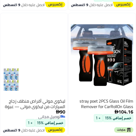
 عليه خلال
9 اغسطس
احصل عليه خلال
9 اغسطس
stray poet 2PCS
ليكوي مولي أقراص منظف زجاج
Remover for C
السيارات من ليكوي مولي — عبوة
90
Compound
6 قطع — برائحة التفاح — صنع في

توصيل مجاني
BoardRe
ألمانيا
+ 1
توصيل مجاني
SmudgesUniversa
خصم إضافي %15
+ 1
BrushOil Film 
احصل عليه خلال
9 اغسطس
Wi