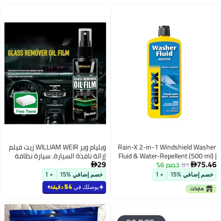
Rain-X 2-in-1 Win
ويليام وير WILLIAM WEIR زيت فيلم
Fluid & Water-Repe
إزالة نافذة السيارة, سيارة نظافة
29
 6%
Car Windshield 
الزجاج المضادة للضباب رذاذ,

Wiper Cleaning 
المضادة للضباب, مقاوم للمطر,
+ 1
خصم إضافي %15
+ 1
Windscreen Wa
السيارات نظافة الزجاج, ماء بقعة
يوصلك في
54 دقيقة
الصلبة إزالة, سيارة نظافة الزجاج
الأمامي, خوذة نظافة الزجاج
المنزلي (120 مل)