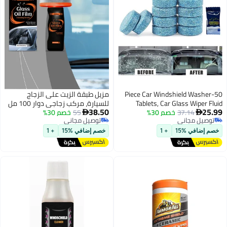
50-Piece Car Winds
مزيل طبقة الزيت على الزجاج
Tablets, Car G
للسيارة، مركب زجاجي دوار 100 مل
38.50
خصم 30%
Concentrated
55
خصم 30%
مع لوح تنظيف، يزيل طبقة الزيت

توصيل مجاني
Remov
والبقع، ويحسن وضوح الزجاج الأمامي
توصيل مجاني
للقيادة الآمنة
+ 1
خصم إضافي %15
+ 1