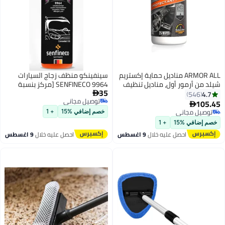
ARMOR مناديل حماية إكستريم
سينفينكو منظف ​​زجاج السيارات
ول، مناديل تنظيف
SENFINECO 9964 [مركز بنسبة
35
مع حماية من
1:100] - 32 مل

توصيل مجاني
بنفسجية ضد
توصيل مجاني
قطعة
خصم إضافي %15
+ 1
+ 1
 عليه خلال
9 اغسطس
احصل عليه خلال
9 اغسطس