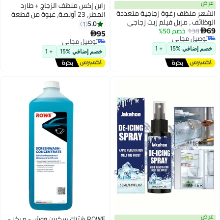
راين إكس منظف ​​الزجاج + طارد
وة زجاجية متعددة
المطر، 23 أونصة، عبوة من قطعة
فيلم زيت زجاجي
واحدة
5.0
1
 إسفنجية ، منظف
95

لسيارة ، منظف إزالة
توصيل مجاني
الزجاجي ، مزيل فيلم
توصيل مجاني
+ 1
خصم إضافي %15
+ 1
، 120 مل
ROWE هَيْتِك سكرين ووش - مركز -