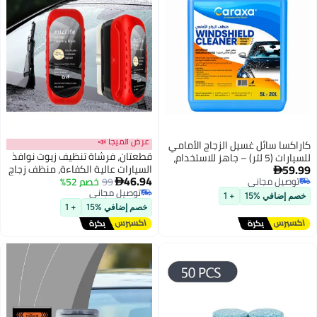
عرض الميجا 📣
يل الزجاج الأمامي
قطعتان، فرشاة تنظيف زيوت نوافذ
ت (5 لتر) – جاهز للاستخدام،
السيارات عالية الكفاءة، منظف زجاج
رات وينظف الزجاج
46.94
99
خصم 52%
يمكنه إزالة طبقة الزيت للحصول

توصيل مجاني
على وضوح بلوري ومضاد للضباب،
+ 1
توصيل مجاني
مزيل طبقة الزيت للزجاج الأمامي
خصم إضافي %15
+ 1
مزود بمنشفة من الألياف الدقيقة،
مناسب للسيارات أو منتجات الزجاج
(أحمر)