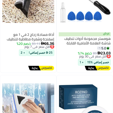
أداة مساحة زجاج 2 في 1 مع
ة أدوات تنظيف
إسفنجة وشفرة مطاطية لتنظيف
66.36
أمامية القابلة
أقل سعر في 7 يوم
83.13
خصم 20%
زجاج السيارات والنوافذ، أسود

ة تنظيف داخلي
توصيل مجاني
أقل سعر في 7 يوم
ت ميكرو فيبر عالية
 74%
25  خصم إضافي!
+ 2
الكثافة قابلة لإعادة الاستخدام 4
ذ واحدة | مجموعة
+ 1
ج السيارات، أزرق/