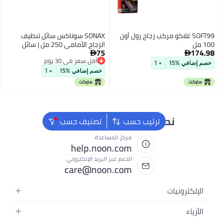
اكو مركب زجاج رول أون
SONAX سوناكس سائل تنظيف
الزجاج الأمامي 250 مل | سائل
75
تنظيف الزجاج | شامبو تنظيف زجاج

أقل سعر في 30 يوم
السيارة | يزيل الأوساخ الصعبة
+ 1
أقل سعر في 30 يوم
والحشرات والزيت والأوساخ
خصم إضافي %15
+ 1
حن دائماً جاهزون لمساعدتك
ترتيب حسب
تصنيف حسب
مركز المساعدة
help.noon.com
الدعم عبر البريد الإلكتروني
care@noon.com
ت
متحركة