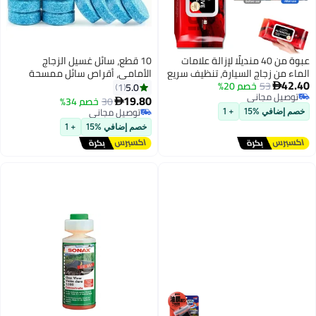
ن 40 منديلًا لإزالة علامات
10 قطع، سائل غسيل الزجاج
لسيارة، تنظيف سريع
الأمامي، أقراص سائل ممسحة
 20%
باب والبقع |
الزجاج الأمامي، سائل ممسحة مركز،
5.0
1
 أثناء التنقل، آمن
جوهر ممسحة صلب
19.80
30
خصم 34%

ركبات
توصيل مجاني
+ 1
توصيل مجاني
خصم إضافي %15
+ 1