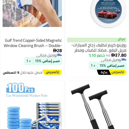
Gulf Trend Coppel-Sided Magnetic
يف زجاج السيارات-
Window Cleaning Brush – Double-
28
اد للضباب ومطر
Sided Glass Cleaner with Anti-

 10%
 السيارات ، تناسب ،
توصيل مجاني
Drop Rope for Safe & Efficient
توصيل مجاني
 جميع الظروف
Window Cleaning – Perfect for 3-
خصم إضافي %15
+ 1
10mm Glass Thickness, Dual-
+ 1
Sided Magnetic Design for Easy
احصل عليه خلال
9 اغسطس
Use on Both Sides of the Glass