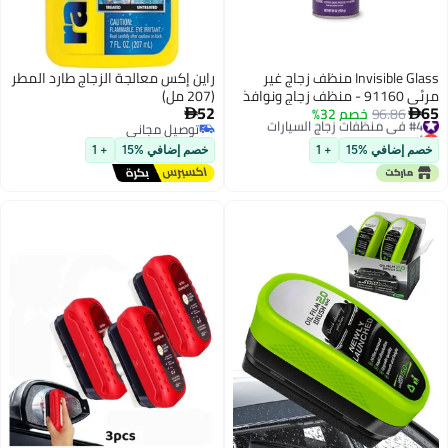
Invisible Gla منظف زجاج غير
راين إكس معالجة الزجاج طارد المطر
 91160 - منظف زجاج ونوافذ
(207 مل)
52
32%
 والمنازل ينظف

توصيل مجاني
ذ وأسطح الطهي
توصيل مجاني
الفناء والمزيد، خالي
+ 1
خصم إضافي %15
+ 1
 من الأمونيا، آمن