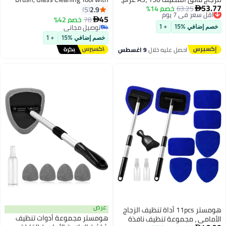
خصم 14%
رات احترافي، إزالة
Windshield Hydrophobic Coating,
2.9
5
Improves Clarity and Visibility,
45
78
خصم 42%

Great for Removing Oil Film, Dirt
توصيل مجاني
+ 1
and Grime
توصيل مجاني
خصم إضافي %15
+ 1
 عليه خلال
9 اغسطس
عرض
هومستر 11pcs أداة تنظيف الزجاج
هومستر مجموعة أدوات تنظيف
عة تنظيف نافذة