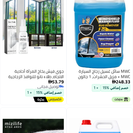
يل زجاج السيارة
جوي فيش بخاخ المرآة أحادية
MWC + مزيل الحشرات، 1 جالون
الاتجاه، طلاء نانو للنوافذ الزجاجية
53.79
ومرايا السيارات الخلفية – عزز

توصيل مجاني
الخصوصية بتأثير المرآة أحادية
+ 1
توصيل مجاني
الاتجاه، 30 مل
خصم إضافي %15
+ 1