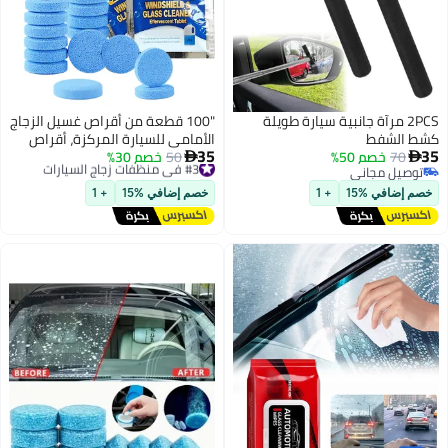
انبية سيارة طويلة
"100 قطعة من أقراص غسيل الزجاج
الأمامي للسيارة المركزة، أقراص
35
#3 في منظفات زجاج السيارات
50
خصم 30%
فوارة للسيارة الصلبة، أقراص

توصيل مجاني
تنظيف ممسحة زجاجية صلبة لنافذة
#3 في منظفات زجاج السيارات
مطبخ السيارة
+ 1
خصم إضافي %15
+ 1