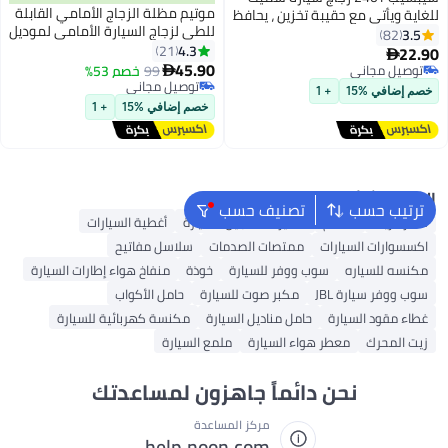
موتيم مظلة الزجاج الأمامي القابلة
للغاية ويأتي مع حقيبة تخزين ، يحافظ
للطي لزجاج السيارة الأمامي لموديل
على برودة داخلية السيارة ، غطاء
3.5
82
تسلا Y/ 3/ S، واقي شمس قابل
4.3
شمسي للزجاج الأمامي يناسب
21
22.90

للطي مع حقيبة تخزين، غطاء عازل
45.90
جميع السيارات والشاحنات وسيارات
توصيل مجاني
99
خصم 53%

للحرارة، ظلال حاجبة للحرارة بنسبة
الدفع الرباعي
توصيل مجاني
توصيل مجاني
خصم إضافي %15
+ 1
99%، حافظ على برودة السيارة
توصيل مجاني
خصم إضافي %15
+ 1
البحث الشائع
ترتيب حسب
تصنيف حسب
فلاتر الزيت
الأعلام
كاميرات تسجيل للسيارة
أغطية السيارات
اكسسوارات السيارات
ممتصات الصدمات
سلاسل مفاتيح
مكنسه للسياره
سوب ووفر للسيارة
خوذة
منفاخ هواء إطارات السيارة
سوب ووفر سيارة JBL
مكبر صوت للسيارة
حامل الأكواب
غطاء مقود السيارة
حامل مناديل السيارة
مكنسة كهربائية للسيارة
زيت المحرك
معطر هواء السيارة
ملمع السيارة
نحن دائماً جاهزون لمساعدتك
مركز المساعدة
help.noon.com