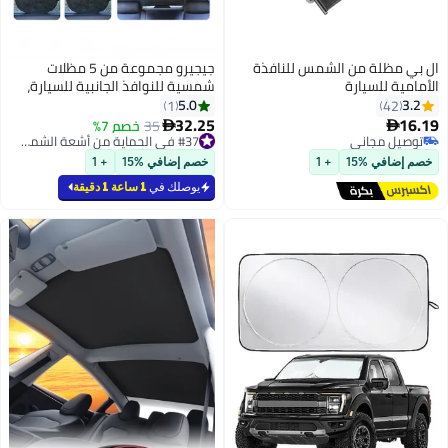
ال بي مظلة من الشمس للنافذة
جيجيرو مجموعة من 5 مظلات
الأمامية للسيارة
شمسية للنوافذ الجانبية للسيارة،
مظلة شمسية قابلة للطي، ستارة
5.0
3.2
1
42
شبكية عالمية لحماية النافذة
32.25
16.19
35
خصم 7%


الخلفية من الأشعة فوق البنفسجية
توصيل مجاني
#37 في الحماية من أشعة الشمس للمركبة
توصيل مجاني
#37 في الحماية من أشعة الشمس للمركبة
خصم إضافي %15
+ 1
خصم إضافي %15
+ 1
يوصلك في
1 ساعة 1 دقيقة