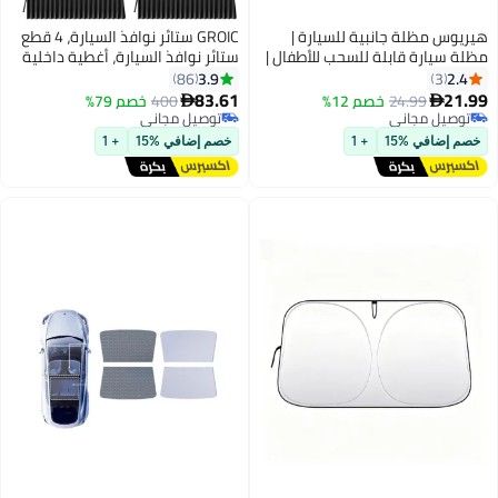
هيريوس مظلة جانبية للسيارة |
GROIC ستائر نوافذ السيارة، 4 قطع
مظلة سيارة قابلة للسحب للأطفال |
ستائر نوافذ السيارة، أغطية داخلية
ستائر نوافذ سيارة للأطفال لحماية
كاملة للخصوصية، ستائر الشمس
3.9
2.4
86
3
من الأشعة فوق البنفسجية وأشعة
للنافذة الأمامية للسيارة، ستائر
83.61
21.99
24.99
خصم 12%
400
خصم 79%


الشمس | ملحقات سفر للأطفال | (42
الشمس للنافذة الخلفية للسيارة،
توصيل مجاني
توصيل مجاني
× 140 سم)
توصيل مجاني
توصيل مجاني
أغطية سوداء مغناطيسية
خصم إضافي %15
+ 1
خصم إضافي %15
+ 1
للخصوصية، ستائر السيارة، الجزء
الداخلي للسيارة