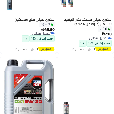
ليكوي مولي منظف ​​حقن الوقود
ليكوي مولي بخاخ سيليكون
300 مل (عبوة من 4 قطع)
4.1
46
45.50
5.0
2

210
توصيل مجاني

توصيل مجاني
توصيل مجاني
خصم إضافي %15
+ 1
توصيل مجاني
خصم إضافي %15
+ 1
احصل عليه خلال
11
احصل عليه خلال
11
اغسطس
اغسطس