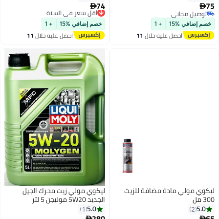
74
75
أقل سعر في السنة


توصيل مجاني
توصيل مجاني
توصيل مجاني
أقل سعر في السنة
خصم إضافي %15
+ 1
خصم إضافي %15
+ 1
احصل عليه خلال
11
احصل عليه خلال
11
اغسطس
اغسطس
ليكوي مولي مادة مضافة للزيت
ليكوي مولي زيت محرك الجيل
300 مل
الجديد 5W20 موليجن 5 لتر
5.0
5.0
1
2
280
65

