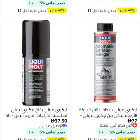
توصيل مجاني
خصم إضافي %15
+ 1
احصل عليه خلال
11
احصل عليه خلال
11
اغسطس
اغسطس
ليكوي مولي منظف ​​ناقل الحركة
ليكوي مولي بخاخ ليكوي مولي
الأوتوماتيكي من ليكوي مولي -
لسلسلة الدراجات النارية أبيض - 50
37.50
77
300 مل [2512]
أقل سعر في السنة
مل


توصيل مجاني
توصيل مجاني
أقل سعر في السنة
توصيل مجاني
خصم إضافي %15
+ 1
خصم إضافي %15
+ 1
احصل عليه خلال
11
احصل عليه خلال
11