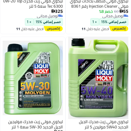
ليكوي مولي منظف بخاخات ليكوي
ليكوي مولي زيت محرك 0W-20 Top
مولي Injection Cleaner رقم 8361
Tec 6300 سعة 5 لتر
325
55
– 300 مل
60
خصم 8%


توصيل مجاني
توصيل مجاني
توصيل مجاني
توصيل مجاني
خصم إضافي %15
+ 1
خصم إضافي %15
+ 1
احصل عليه خلال
11
احصل عليه خلال
11
اغسطس
اغسطس
ليكوي مولي زيت محرك الجيل
ليكوي مولي زيت محرك موليجين
الجديد 5W40 موليجن 5 لتر
الجيل الجديد 5W-30 سعة 1 لتر