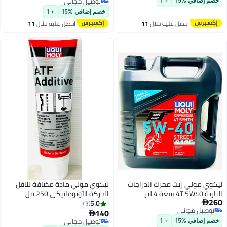
توصيل مجاني
خصم إضافي %15
+ 1
توصيل مجاني
خصم إضافي %15
+ 1
احصل عليه خلال
11
احصل عليه خلال
11
اغسطس
اغسطس
ليكوي مولي زيت محرك الدراجات
ليكوي مولي مادة مضافة لناقل
النارية 4T 5W40 سعة 4 لتر
الحركة الأوتوماتيكي 250 مل
260
5.0
3

توصيل مجاني
140

توصيل مجاني
توصيل مجاني
خصم إضافي %15
+ 1