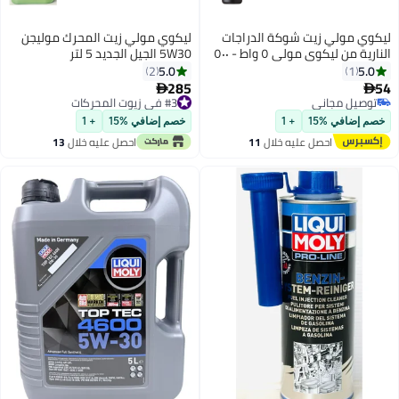
ليكوي مولي زيت شوكة الدراجات
ليكوي مولي زيت المحرك موليجن
النارية من ليكوي مولي ٥ واط - ٥٠٠
5W30 الجيل الجديد 5 لتر
مل
5.0
5.0
2
1
285
54


توصيل مجاني
#3 في زيوت المحركات
توصيل مجاني
#3 في زيوت المحركات
خصم إضافي %15
+ 1
خصم إضافي %15
+ 1
احصل عليه خلال
11
احصل عليه خلال
13
اغسطس
اغسطس