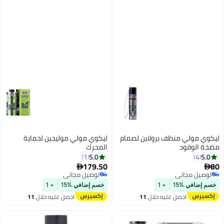
ليكوي مولي منظف برولاين لصمام
ليكوي مولي موليجين لحماية
مضخة الوقود
المحرك
5.0
5.0
1
4
179.50
80


توصيل مجاني
توصيل مجاني
توصيل مجاني
توصيل مجاني
خصم إضافي %15
+ 1
خصم إضافي %15
+ 1
احصل عليه خلال
11
احصل عليه خلال
11
اغسطس
اغسطس