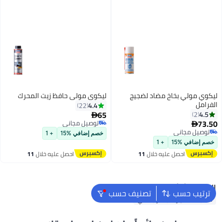
ليكوي مولي بخاخ مضاد لضجيج
ليكوي مولي حافظ زيت المحرك
الفرامل
4.4
22
65
4.5
2

73.50
توصيل مجاني

توصيل مجاني
توصيل مجاني
خصم إضافي %15
+ 1
توصيل مجاني
خصم إضافي %15
+ 1
احصل عليه خلال
11
احصل عليه خلال
11
اغسطس
اغسطس
البحث الشائع
ترتيب حسب
تصنيف حسب
منتجات السيارات بالقرب مني