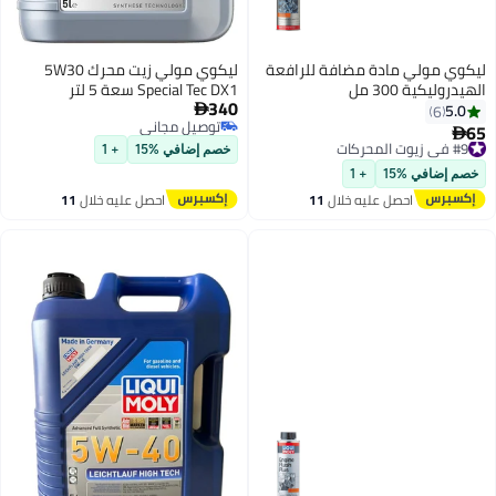
ليكوي مولي مادة مضافة للرافعة
ليكوي مولي زيت محرك 5W30
الهيدروليكية 300 مل
Special Tec DX1 سعة 5 لتر
340
5.0

6
توصيل مجاني
65
#9 في زيوت المحركات

توصيل مجاني
توصيل مجاني
خصم إضافي %15
+ 1
#9 في زيوت المحركات
خصم إضافي %15
+ 1
احصل عليه خلال
11
احصل عليه خلال
11
اغسطس
اغسطس