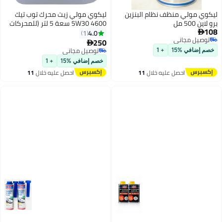
ليكوي مولي منظف ​​نظام البنزين
ليكوي مولي زيت محرك توب تيك
برو لاين 500 مل
4600 5W30 سعة 5 لتر (للمحركات
108
التي تعمل بالبنزين والديزل)
4.0
1

توصيل مجاني
250

توصيل مجاني
توصيل مجاني
خصم إضافي %15
+ 1
توصيل مجاني
خصم إضافي %15
+ 1
احصل عليه خلال
11
احصل عليه خلال
11
اغسطس
اغسطس