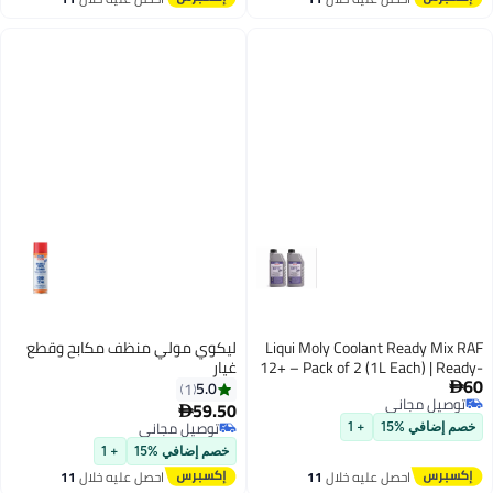
اغسطس
اغسطس
Liqui Moly Coolant Ready Mix RAF
ليكوي مولي منظف مكابح وقطع
12+ – Pack of 2 (1L Each) | Ready-
غيار
60
to-Use Antifreeze & Coolant | Up to
5.0
1

توصيل مجاني
-40°C Protection
59.50

توصيل مجاني
توصيل مجاني
خصم إضافي %15
+ 1
توصيل مجاني
خصم إضافي %15
+ 1
احصل عليه خلال
11
احصل عليه خلال
11