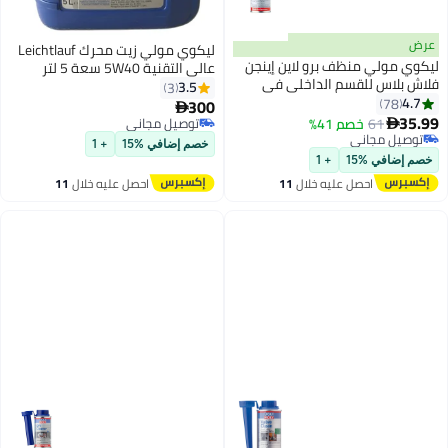
عرض
ليكوي مولي زيت محرك Leichtlauf
ليكوي مولي منظف برو لاين إينجن
عالي التقنية 5W40 سعة 5 لتر
فلاش بلاس للقسم الداخلي في
(تركيب صناعي كامل متقدم)
3.5
3
المحرك
4.7
78
300

35.99
61
خصم 41%
توصيل مجاني

توصيل مجاني
توصيل مجاني
خصم إضافي %15
+ 1
توصيل مجاني
خصم إضافي %15
+ 1
احصل عليه خلال
11
احصل عليه خلال
11
اغسطس
اغسطس