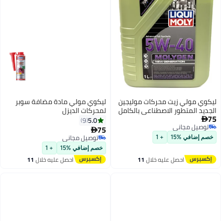
ليكوي مولي زيت محركات موليجين
ليكوي مولي مادة مضافة سوبر
الجديد المتطور الاصطناعي بالكامل
لمحركات الديزل
75
5W-40، سعة 1 لتر
5.0
9

توصيل مجاني
75

توصيل مجاني
توصيل مجاني
خصم إضافي %15
+ 1
توصيل مجاني
خصم إضافي %15
+ 1
احصل عليه خلال
11
احصل عليه خلال
11
اغسطس
اغسطس