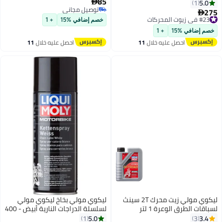
85
5.0

1
توصيل مجاني
275
#23 في زيوت المحركات

توصيل مجاني
توصيل مجاني
خصم إضافي %15
+ 1
#23 في زيوت المحركات
خصم إضافي %15
+ 1
احصل عليه خلال
11
احصل عليه خلال
11
اغسطس
اغسطس
ليكوي مولي زيت محرك 2T سينث
ليكوي مولي بخاخ ليكوي مولي
لسباقات الطرق الوعرة 1 لتر
لسلسلة الدراجات النارية أبيض - 400
مل [1591]
5.0
3.4
1
3