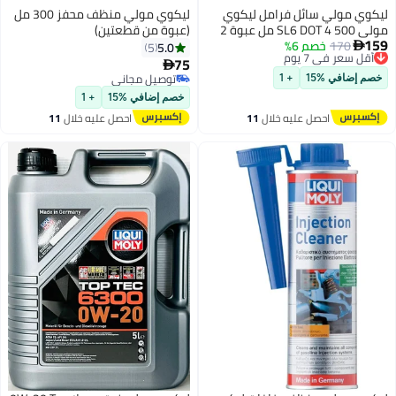
ليكوي مولي سائل فرامل ليكوي
ليكوي مولي منظف ​​محفز 300 مل
مولي SL6 DOT 4 500 مل عبوة 2
(عبوة من قطعتين)
159
170
أقل سعر في 7 يوم
خصم 6%
5.0
5

توصيل مجاني
75

أقل سعر في 7 يوم
توصيل مجاني
خصم إضافي %15
+ 1
توصيل مجاني
خصم إضافي %15
+ 1
احصل عليه خلال
11
احصل عليه خلال
11
اغسطس
اغسطس