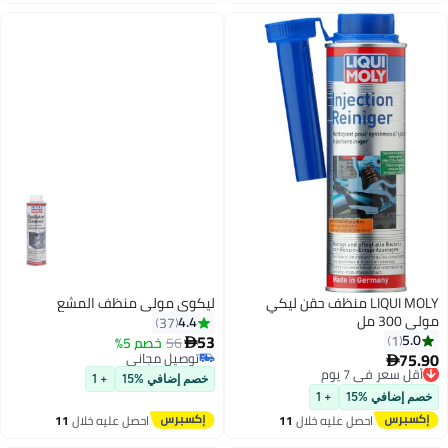
اغسطس
اغسطس
LIQUI MOLY منظف حقن ليكي
ليكوي مولي منظف المشع
مولي 300 مل
4.4
37
53
5.0
1
56
خصم 5%

75.90
توصيل مجاني
أقل سعر في 7 يوم

توصيل مجاني
توصيل مجاني
خصم إضافي %15
+ 1
أقل سعر في 7 يوم
خصم إضافي %15
+ 1
احصل عليه خلال
11
احصل عليه خلال
11
اغسطس
اغسطس