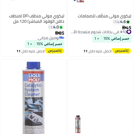
ليكوي مولي منظّف للصمامات
ليكوي مولي منظف ​​DFI (منظف
حاقن الوقود المباشر) 120 مل
4.6
14
45
4.0
1
#10 في بخاخات شحوم متعددة الأغراض

85
توصيل مجاني

#10 في بخاخات شحوم متعددة الأغراض
توصيل مجاني
خصم إضافي %15
+ 1
توصيل مجاني
خصم إضافي %15
+ 1
احصل عليه خلال
11
احصل عليه خلال
11
اغسطس
اغسطس