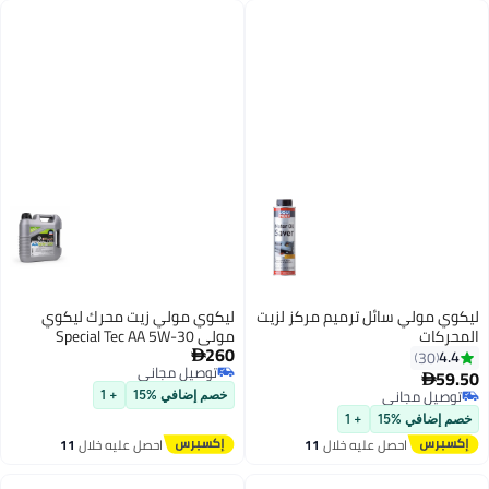
ليكوي مولي سائل ترميم مركز لزيت
ليكوي مولي زيت محرك ليكوي
المحركات
مولي Special Tec AA 5W-30
260
تخليقي بالكامل 4 لتر – مناسب
4.4

30
توصيل مجاني
للسيارات الآسيوية والأمريكية، أداء
59.50

توصيل مجاني
عالي، صنع في ألمانيا
توصيل مجاني
خصم إضافي %15
+ 1
توصيل مجاني
خصم إضافي %15
+ 1
احصل عليه خلال
11
احصل عليه خلال
11
اغسطس
اغسطس