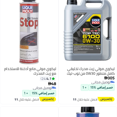
ليكوي مولي زيت محرك تخليقي
ليكوي مولي مانع أدخنة للاستخدام
كامل متطور 0W30 من توب-تيك
مع زيت المحرك
305
6100، سعة 5 لترات
4.1
24

توصيل مجاني
48

توصيل مجاني
توصيل مجاني
خصم إضافي %15
+ 1
توصيل مجاني
خصم إضافي %15
+ 1
احصل عليه خلال
11
احصل عليه خلال
11
اغسطس
اغسطس