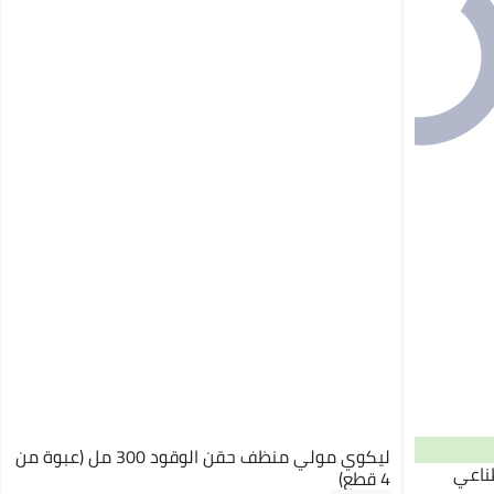
ليكوي مولي منظف ​​حقن الوقود 300 مل (عبوة من
اتيك 5W30 الاصطناعي
4 قطع)