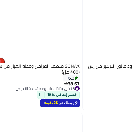
د فائق التركيز من إس
SONAX منظف الفرامل وقطع الغيار م
(400 مل)
5.0
1
38.67

#3 في بخاخات شحوم متعددة الأغراض
بتخلّص بسرعة
#3 في بخاخات شحوم متعددة الأغراض
خصم إضافي %15
+ 1
يوصلك في
36 دقيقة