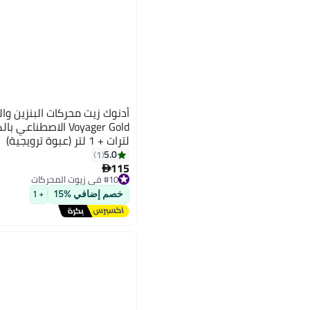
أدنوك زيت محركات البنزين وا
لترات + 1 لتر (عبوة ترويجية)
5.0
1
115

#10 في زيوت المحركات
توصيل مجاني
#10 في زيوت المحركات
خصم إضافي %15
+ 1