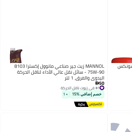
ن سونكس
MANNOL زيت جير صناعي مانوول إكسترا 8103
75W-90 - سائل نقل عالي الأداء لناقل الحركة
اليدوي والفرق، 1 لتر
50

#1 في زيوت ناقل الحركة
توصيل مجاني
#1 في زيوت ناقل الحركة
خصم إضافي %15
+ 1