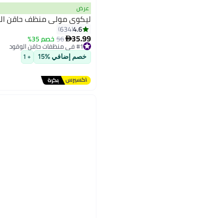
عرض
ليكوي مولي منظف حاقن ال
4.6
634
35.99
56
خصم 35%

#1 في منظفات حاقن الوقود
توصيل مجاني
#1 في منظفات حاقن الوقود
خصم إضافي %15
+ 1