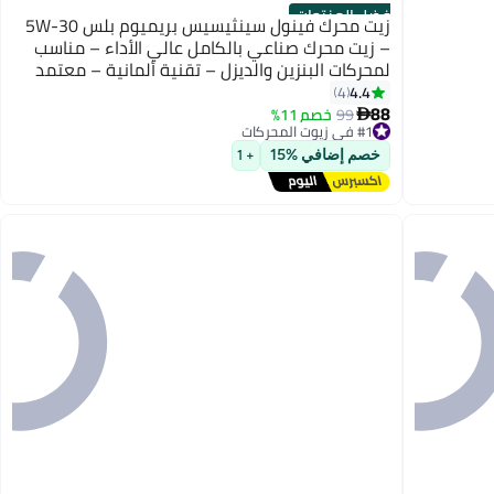
أفضل المنتجات
زيت محرك فينول سينثيسيس بريميوم بلس 5W-30
– زيت محرك صناعي بالكامل عالي الأداء – مناسب
لمحركات البنزين والديزل – تقنية ألمانية – معتمد
API SN/CF، ACEA C3 – سعة 4 لترات
4.4
4
88
99
خصم 11%

#1 في زيوت المحركات
توصيل مجاني
#1 في زيوت المحركات
خصم إضافي %15
+ 1