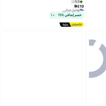
5.0
2
210

توصيل مجاني
توصيل مجاني
خصم إضافي %15
+ 1