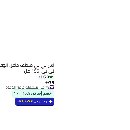
اس تي بي منظف ​​حاقن الوقو
تي بي، 155 مل
5.0
1
35

#2 في منظفات حاقن الوقود
#2 في منظفات حاقن الوقود
خصم إضافي %15
+ 1
يوصلك في
36 دقيقة