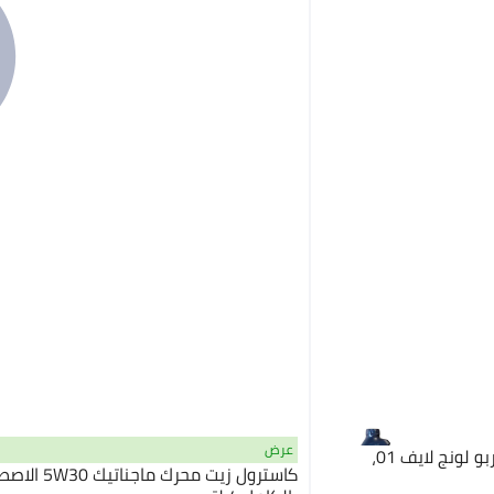
عرض
BMW زيت محرك توين باور توربو لونج لايف 01،
كاسترول زيت محرك ماجن