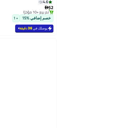
4.6
9
بتخلّص بسرعة
52

تم بيع +10 مؤخرًا
#3 في زيوت المحركات
خصم إضافي %15
+ 1
يوصلك في
36 دقيقة