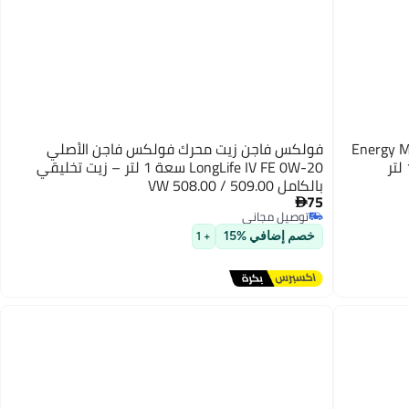
Energy MVP Quart
فولكس فاجن زيت محرك فولكس فاجن الأصلي
LongLife IV FE 0W-20 سعة 1 لتر – زيت تخليقي
بالكامل VW 508.00 / 509.00
75

توصيل مجاني
توصيل مجاني
خصم إضافي %15
+ 1