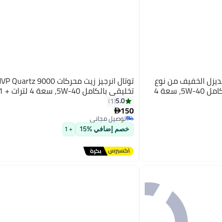
لديزل الخفيف من نوع
توتال انرجيز زيت محركات z 9000
Voyager Gold الاصطناعي بالكامل 5W-40، سعة 4
تخليقي بالكامل 5W-40، سعة 4 لترات + 1 لتر
5.0
1
150

توصيل مجاني
توصيل مجاني
خصم إضافي %15
+ 1