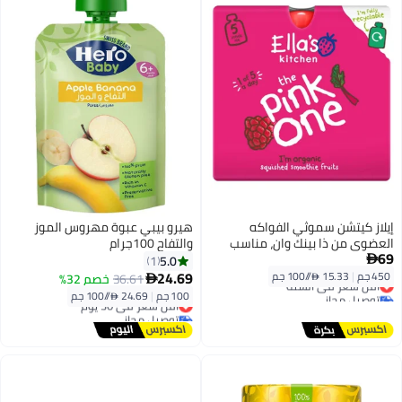
إيلاز كيتشن سموثي الفواكه
هيرو بيبي عبوة مهروس الموز
العضوي من ذا بينك وان، مناسب
والتفاح 100جرام
69
للأطفال من عمر 6 أشهر فما فوق،
5.0
1

5 عبوات × 90 غرام
24.69
450 جم
|
15.33 /⁨/100 جم⁩
36.61
خصم 32%
أقل سعر في السنة

توصيل مجاني
100 جم
|
24.69 /⁨/100 جم⁩
أقل سعر في 30 يوم
أقل سعر في السنة
توصيل مجاني
أقل سعر في 30 يوم