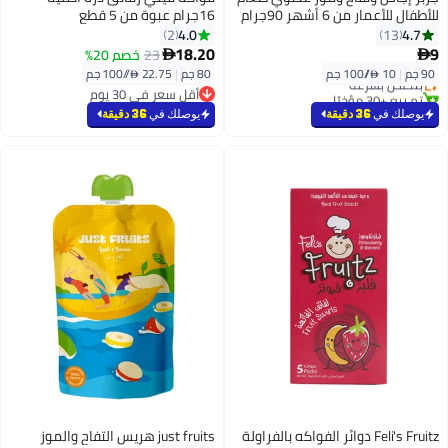
للأطفال للأعمار من 6 أشهر 90جرام
16جرام عبوة من 5 قطع
4.0
4.7
2
13
#19 في أغذية الأطفال الفواكه والخضروات
18.20
9
23
خصم 20%


أقل سعر في 30 يوم
90 جم
|
10 /⁨/100 جم⁩
80 جم
|
22.75 /⁨/100 جم⁩
بتخلّص بسرعة
تم بيع +30 مؤخرًا
أقل سعر في 30 يوم
#19 في أغذية الأطفال الفواكه والخضروات
أقل سعر في 30 يوم
يوصلك في
36 دقيقة
يوصلك في
36 دقيقة
Feli's Fruitz دوائر الفواكه بالفراولة
just fruits هريس التفاح والموز