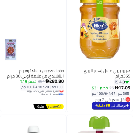
هيرو بيبي عسل زهور الربيع
Lobo معجون حساء توم يام
365جرام
التايلاندي من علامة لوبي 30 جرام
280.80
(عبوة من 5)
351
خصم 19%
4.0

5
17.05
150 جم
|
187.20 /⁨/100 جم⁩
25
خصم 31%

أقل سعر في 30 يوم
توصيل مجاني
365 جم
|
4.67 /⁨/100 جم⁩
أقل سعر في 30 يوم
أقل سعر في 7 يوم
أقل سعر في 7 يوم
يوصلك في
36 دقيقة