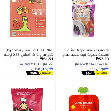
Happy Family Organics عائلة
BOB SNAIL بوب سنيل، فواكه رولز،
سعيدة عضوية، توت سعيد، صباح
تفاح-فراولة، 10 أكياس، 0.35 أوقية
61.51
52.29
خارق، خالي من الألبان، للأطفال من
(10 جرام) لكل منها


عمر 2 سنوات فما فوق، تفاح
113 جم
|
46.27 /⁨/100 جم⁩
100 جم
|
61.51 /⁨/100 جم⁩
عضوي، أكاي، حليب جوز الهند،
توصيل مجاني
توصيل مجاني
شوفان وشيا، 4 أونصات (113 جرام)
توصيل مجاني
توصيل مجاني