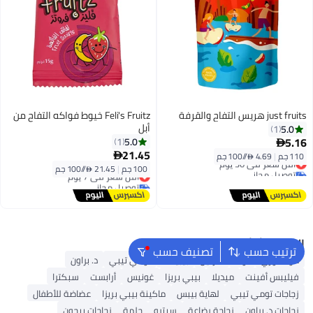
just fruits هريس التفاح والقرفة
Feli's Fruitz خيوط فواكه التفاح من
أبل
5.0
1
5.16
5.0
1

21.45
110 جم
|
4.69 /⁨/100 جم⁩

أقل سعر في 30 يوم
100 جم
|
21.45 /⁨/100 جم⁩
توصيل مجاني
أقل سعر في 7 يوم
أقل سعر في 30 يوم
توصيل مجاني
أقل سعر في 7 يوم
البحث الشائع
ترتيب حسب
تصنيف حسب
مومكوزي
نوك
فارلين
بيبيلاند
تومي تيبي
د. براون
فيليبس أفينت
ميديلا
بيبي بريزا
غونيس
أرابست
سبكترا
زجاجات تومي تيبي
لهاية بيبس
ماكينة بيبي بريزا
عضاضة للأطفال
زجاجات د. براون
زجاجة رضاعة
سيترو
حلمة
زجاجات بيجون