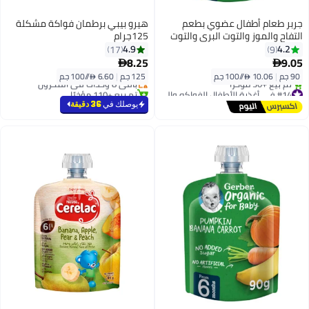
جربر طعام أطفال عضوي بطعم
هيرو بيبي برطمان فواكة مشكلة
التفاح والموز والتوت البري والتوت
125جرام
الأسود 90جرام
4.9
4.2
17
9
8.25
9.05


90 جم
|
10.06 /⁨/100 جم⁩
125 جم
|
6.60 /⁨/100 جم⁩
باقي 8 وحدات في المخزون
#14 في أغذية الأطفال الفواكه والخضروات
تم بيع +110 مؤخرًا
توصيل مجاني
باقي 8 وحدات في المخزون
يوصلك في
36 دقيقة
تم بيع +30 مؤخرًا
#14 في أغذية الأطفال الفواكه والخضروات