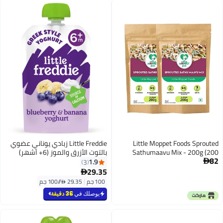
Little Moppet Foods Sprouted
Little Freddie زبادي يوناني عضوي
Sathumaavu Mix - 200g (200
بالتوت الأزرق والموز (6+ أشهر)
82
Gram- Pack of 2)
1.9
3

29.35

100 جم
|
29.35 /⁨/100 جم⁩
يوصلك في
36 دقيقة