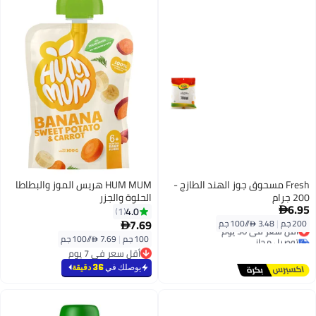
Fresh مسحوق جوز الهند الطازج -
HUM MUM هريس الموز والبطاطا
200 جرام
الحلوة والجزر
6.95
4.0
1

7.69
200 جم
|
3.48 /⁨/100 جم⁩
أقل سعر في 30 يوم

توصيل مجاني
100 جم
|
7.69 /⁨/100 جم⁩
أقل سعر في 30 يوم
أقل سعر في 7 يوم
أقل سعر في 7 يوم
يوصلك في
36 دقيقة