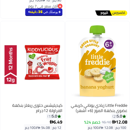
90 جم
|
10 /⁨/100 جم⁩
أقل سعر في 7 يوم
أقل سعر في 7 يوم
يوصلك في
36 دقيقة
Little Freddie زبادي يوناني كريمي
كيديليشس حلوى ريغلز بنكهة
عضوي بنكهة الموز (6+ أشهر)
الفراولة 12جرام
5.0
5.0
1
2
6.49
12.08
16.10
خصم 24%


100 جم
|
12.08 /⁨/100 جم⁩
12 جم
|
54.08 /⁨/100 جم⁩
بتخلّص بسرعة