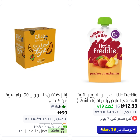
اغسطس
Little Freddie هريس الخوخ والتوت
إيلاز كيتشن ذا يلو وان 90جرام عبوة
العضوي النابض بالحياة (6+ أشهر)
من 5 قطع
12.83
16
خصم 19%
4.6
5

59
100 جم
|
12.83 /⁨/100 جم⁩

أقل سعر في 7 يوم
450 جم
|
13.11 /⁨/100 جم⁩
بتخلّص بسرعة
أقل سعر في 7 يوم
تم بيع +10 مؤخرًا
بتخلّص بسرعة
يوصلك في
36 دقيقة
احصل عليه خلال
11
اغسطس