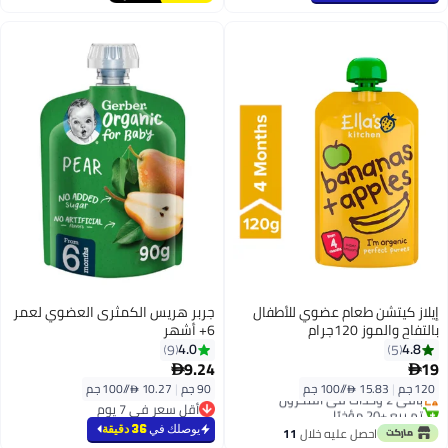
إيلاز كيتشن طعام عضوي للأطفال
جربر هريس الكمثرى العضوي لعمر
بالتفاح والموز 120جرام
6+ أشهر
4.0
4.8
9
5
9.24
19


120 جم
|
15.83 /⁨/100 جم⁩
90 جم
|
10.27 /⁨/100 جم⁩
باقي 2 وحدات في المخزون
تم بيع +20 مؤخرًا
أقل سعر في 7 يوم
باقي 2 وحدات في المخزون
أقل سعر في 7 يوم
يوصلك في
36 دقيقة
احصل عليه خلال
11