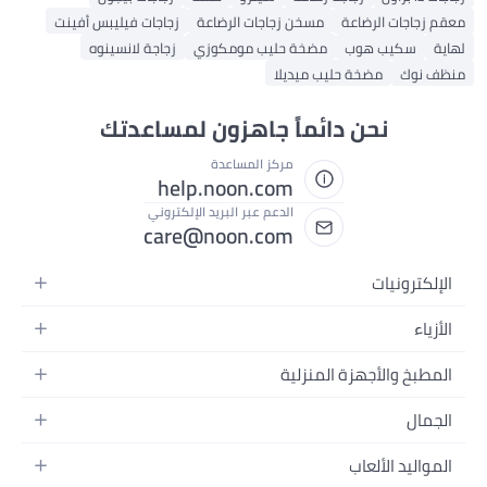
معقم زجاجات الرضاعة
مسخن زجاجات الرضاعة
زجاجات فيليبس أفينت
لهاية
سكيب هوب
مضخة حليب مومكوزي
زجاجة لانسينوه
منظف نوك
مضخة حليب ميديلا
نحن دائماً جاهزون لمساعدتك
مركز المساعدة
help.noon.com
الدعم عبر البريد الإلكتروني
care@noon.com
الإلكترونيات
الهواتف المتحركة
الأزياء
أجهزة التابلت
أزياء نسائية
المطبخ والأجهزة المنزلية
أجهزة الكمبيوتر المحمولة
أزياء رجالية
الأجهزة الكبيرة
أجهزة الكمبيوتر المكتبية
الجمال
أزياء الأطفال
الأجهزة الصغيرة
الأجهزة القابلة للارتداء
العطور
العطور
المواليد الألعاب
أثاث غرفة النوم
سماعات الرأس