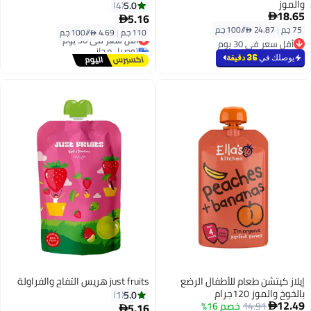
والموز
5.0
4
18.65
5.16


75 جم
|
24.87 /⁨/100 جم⁩
110 جم
|
4.69 /⁨/100 جم⁩
أقل سعر في 30 يوم
أقل سعر في 30 يوم
توصيل مجاني
أقل سعر في 30 يوم
أقل سعر في 30 يوم
يوصلك في
36 دقيقة
إيلاز كيتشن طعام للأطفال الرضع
just fruits هريس التفاح والفراولة
بالخوخ والموز 120جرام
5.0
1
#11 في أغذية الأطفال الفواكه والخضروات
12.49
14.91
خصم 16%
5.16

