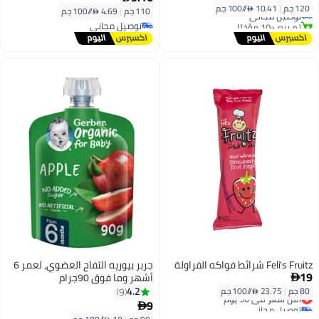
أقل سعر في 7 يوم
120 جم
|
10.41 /⁨/100 جم⁩
توصيل مجاني
110 جم
|
4.69 /⁨/100 جم⁩
تم بيع +10 مؤخرًا
توصيل مجاني
#11 في أغذية الأطفال الفواكه والخضروات
توصيل مجاني
Feli's Fruitz شرائط فواكه الفراولة
جربر بيوريه التفاح العضوي، لعمر 6
19
أشهر وما فوق 90جرام

4.2
80 جم
|
23.75 /⁨/100 جم⁩
9
أقل سعر في 30 يوم
9
توصيل مجاني

أقل سعر في 30 يوم