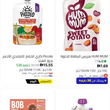
HUM MUM هريس البطاطا الحلوة
Piccolo كاري الخضار التايلندي الأحمر
بجوز الهند
4.0
1
15.55
24.50
خصم 36%
7.69


130 جم
|
11.96 /⁨/100 جم⁩
100 جم
|
7.69 /⁨/100 جم⁩
أقل سعر في 30 يوم
توصيل مجاني
أقل سعر في 7 يوم
أقل سعر في 30 يوم
أقل سعر في 7 يوم
يوصلك في
36 دقيقة