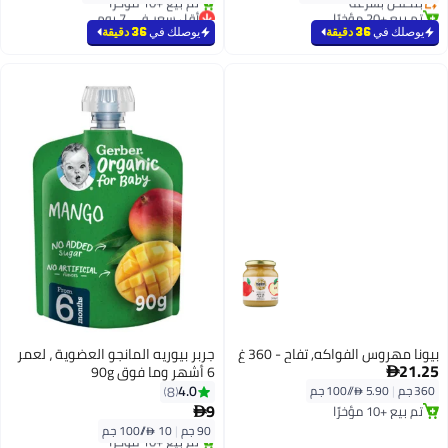
تم بيع +20 مؤخرًا
أقل سعر في 7 يوم
بتخلّص بسرعة
بتخلّص بسرعة
يوصلك في
36 دقيقة
يوصلك في
36 دقيقة
تم بيع +10 مؤخرًا
أقل سعر في 7 يوم
بيونا مهروس الفواكه, تفاح - 360 غ
جربر بيوريه المانجو العضوية ، لعمر
21.25
6 أشهر وما فوق 90g

4.0
360 جم
|
5.90 /⁨/100 جم⁩
8
9
تم بيع +10 مؤخرًا

تم بيع +10 مؤخرًا
90 جم
|
10 /⁨/100 جم⁩