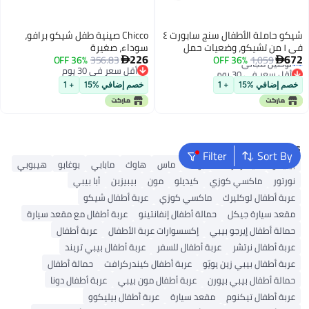
شيكو حاملة الأطفال سنج سابورت ٤
Chicco صينية طفل شيكو برافو،
في ١ من تشيكو، وضعيات حمل
سوداء، صغيرة
أقل سعر في 30 يوم
226
672
1,059
36% OFF
أمامية وخلفية، حقيبة ظهر للرضع،
356.83
36% OFF


توصيل مجاني
أقل سعر في 30 يوم
حاملة أطفال من حديثي الولادة إلى
أقل سعر في 30 يوم
أقل سعر في 30 يوم
الأطفال الصغار، مناسبة للرضع بوزن
خصم إضافي %15
+ 1
خصم إضافي %15
+ 1
٧.٥-٣٣ رطلاً | أسود/أسود
Popular Searches
Filter
Sort By
بيليكو
كيندركرافت
بوكلا
ماس
هاوك
مابابي
بوغابو
هيبوبي
نورتور
ماكسي كوزي
كيديلو
مون
بيبيزين
أبا بيبي
عربة أطفال لوكليرك
ماكسي كوزي
عربة أطفال شيكو
مقعد سيارة جيكل
حمالة أطفال إنفانتينو
عربة أطفال مع مقعد سيارة
حمالة أطفال إيرجو بيبي
إكسسوارات عربة الأطفال
عربة أطفال
عربة أطفال نرتشر
عربة أطفال للسفر
عربة أطفال بيبي تريند
عربة أطفال بيبي زين يويّو
عربة أطفال كيندركرافت
حمالة أطفال
حمالة أطفال بيبي بيورن
عربة أطفال مون بيبي
عربة أطفال دونا
عربة أطفال تيكنوم
مقعد سيارة
عربة أطفال بيليكوو