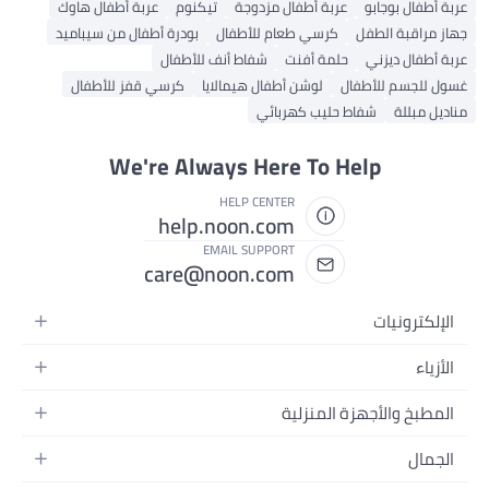
عربة أطفال بوجابو
عربة أطفال مزدوجة
تيكنوم
عربة أطفال هاوك
جهاز مراقبة الطفل
كرسي طعام للأطفال
بودرة أطفال من سيباميد
عربة أطفال ديزني
حلمة أفنت
شفاط أنف للأطفال
غسول للجسم للأطفال
لوشن أطفال هيمالايا
كرسي قفز للأطفال
مناديل مبللة
شفاط حليب كهربائي
We're Always Here To Help
HELP CENTER
help.noon.com
EMAIL SUPPORT
care@noon.com
الإلكترونيات
الهواتف المتحركة
الأزياء
أجهزة التابلت
أزياء نسائية
المطبخ والأجهزة المنزلية
أجهزة الكمبيوتر المحمولة
أزياء رجالية
الأجهزة الكبيرة
أجهزة الكمبيوتر المكتبية
الجمال
أزياء الأطفال
الأجهزة الصغيرة
الأجهزة القابلة للارتداء