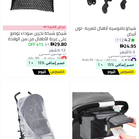
عرض الميجا 📣
شيكو ناموسيه أطفال للعربة -لون
شيكو شبكة تخزين سوداء توضع
أبيض
على عربة الأطفال من سن الولادة
4.2
112
29.80
حتى عمر 3 سنوات
51
41% OFF

24.95

أقل سعر في 30 يوم
#39 في ملحقات عربات الأطفال
0-12 شهر
0-3 أشهر
توصيل مجاني
توصيل مجاني
أقل سعر في 30 يوم
#39 في ملحقات عربات الأطفال
خصم إضافي %15
+ 1
خصم إضافي %15
+ 1