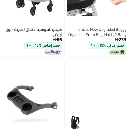
Chicco New Upgraded Buggy
شيكو ناموسيه أطفال للعربة -لون
Organiser Pram Bag, Holds 2 Baby
أبيض
66
233
Cup Holders, Used as Carry-On


Handbag-Universal Fit All Buggy
خصم إضافي %15
+ 1
خصم إضافي %15
+ 1
Models