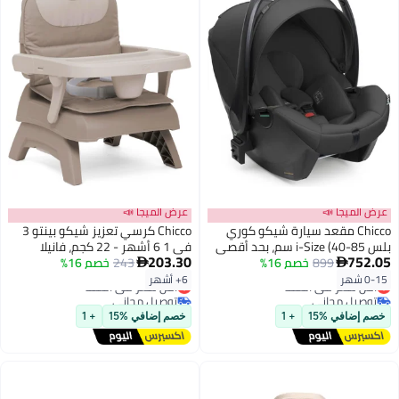
عرض الميجا 📣
عرض الميجا 📣
Chicco مقعد سيارة شيكو كوري
Chicco كرسي تعزيز شيكو بينتو 3
بلس i-Size (40-85 سم، بحد أقصى
في 1 6 أشهر - 22 كجم، فانيلا
203.30
752.05
13 كجم)، ساتان أسود
899
خصم 16%
243
خصم 16%


0-15 شهر
6+ أشهر
أقل سعر في السنة
أقل سعر في السنة
توصيل مجاني
توصيل مجاني
أقل سعر في السنة
أقل سعر في السنة
خصم إضافي %15
+ 1
خصم إضافي %15
+ 1