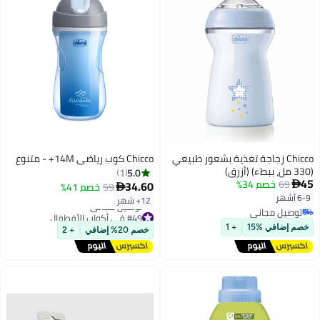
Chicco زجاجة تغذية بشعور طبيعي
Chicco كوب رياضي 14M+ - متنوع
(330 مل، ببطء) (أزرق)
5.0
1
45
69
خصم 34%
34.60

59
خصم 41%

6-9 أشهر
12+ شهر
توصيل مجاني
#49 في أكواب الأفطفال
توصيل مجاني
أقل سعر في السنة
خصم إضافي %15
+ 1
خصم 20% إضافي
+ 2
توصيل مجاني
#49 في أكواب الأفطفال