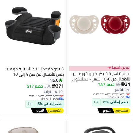
عرض الميجا 📣
شيكو مقعد إسناد للسيارة جو فيت
Chicco لهاية شيكو فيزيوفورما إير
بلس للأطفال من سن 4 إلى 10
للأطفال من 6-16 شهر - سيليكون،
سنوات بلون آيرون
5.0
4
31
59
خصم 47%
تصميم تشريحي، عبوة من 2

271
330
خصم 17%

6-9 أشهر
أقل سعر في 30 يوم
4-10 سنوات
أقل سعر في 7 يوم
توصيل مجاني
توصيل مجاني
أقل سعر في 30 يوم
أقل سعر في 7 يوم
خصم إضافي %15
+ 1
خصم إضافي %15
+ 1