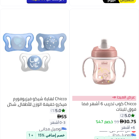
عرض الميجا 📣
Chicco لهاية شيكو فيزيوفورم
Chicco كوب تدريب 6 أشهر فما
ميكرو خفيفة الوزن للأطفال، شكل
فوق للبنات
مريح، 0-2 أشهر، عبوة من 2، أزرق
5.0
1
5.0
2
فاتح
55

30.75
59
خصم 47%

0-3 أشهر
6+ أشهر
أقل سعر في السنة
توصيل مجاني
توصيل مجاني
توصيل مجاني
خصم إضافي %15
+ 1
أقل سعر في السنة