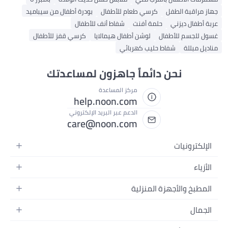
جهاز مراقبة الطفل
كرسي طعام للأطفال
بودرة أطفال من سيباميد
عربة أطفال ديزني
حلمة أفنت
شفاط أنف للأطفال
غسول للجسم للأطفال
لوشن أطفال هيمالايا
كرسي قفز للأطفال
مناديل مبللة
شفاط حليب كهربائي
نحن دائماً جاهزون لمساعدتك
مركز المساعدة
help.noon.com
الدعم عبر البريد الإلكتروني
care@noon.com
الإلكترونيات
الهواتف المتحركة
الأزياء
أجهزة التابلت
أزياء نسائية
المطبخ والأجهزة المنزلية
أجهزة الكمبيوتر المحمولة
أزياء رجالية
الأجهزة الكبيرة
أجهزة الكمبيوتر المكتبية
الجمال
أزياء الأطفال
الأجهزة الصغيرة
الأجهزة القابلة للارتداء
العطور