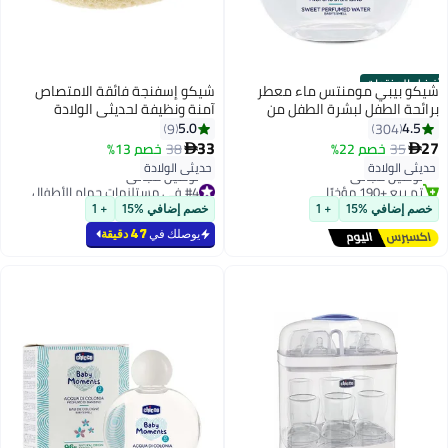
أفضل المنتجات
شيكو بيبي مومنتس ماء معطر
شيكو إسفنجة فائقة الامتصاص
برائحة الطفل لبشرة الطفل من
آمنة ونظيفة لحديثي الولادة
الولادة فما فوق، 100 مل
5.0
4.5
9
304
#1 في عطور وكولونيا
33
27
35
خصم 22%
38
خصم 13%


أقل سعر في 7 يوم
حديثي الولادة
حديثي الولادة
توصيل مجاني
تم بيع +190 مؤخرًا
#4 في مستلزمات حمام الأطفال
#1 في عطور وكولونيا
أقل سعر في 7 يوم
خصم إضافي %15
+ 1
خصم إضافي %15
+ 1
توصيل مجاني
#4 في مستلزمات حمام الأطفال
يوصلك في
47 دقيقة