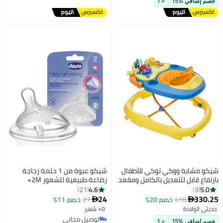
خصم إضافي %15
+ 1
الأسنان الأمريكية
شيكو مشاية ووكي توكي للأطفال
شيكو عبوة من 1 حلمة زجاجة
بارتفاع قابل للتعديل بالكامل ومقعد
رضاعة طبيعية للشعور 2M+
مبطن لعمر أكبر من 6 شهور بلون
متوسطة
4.6
5.0
21
3
صاني
24
330.25
418
خصم 20%
27
خصم 11%


حديثي الولادة
0+ شهر
توصيل مجاني
خصم إضافي %15
+ 1