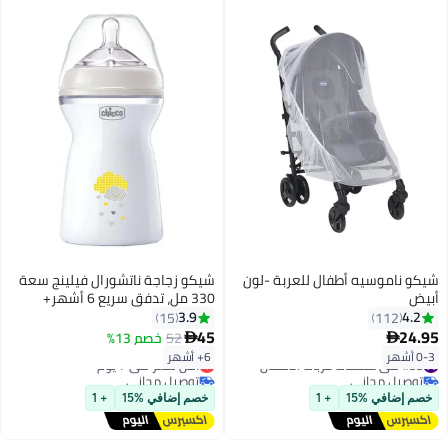
شيكو ناموسيه أطفال للعربة -لون
شيكو زجاجة ناتشورال فيلينج سعة
أبيض
330 مل، تدفق سريع 6 أشهر+
سيليكون، محايدة
3.9
4.2
15
112
45
24.95
52
خصم 13%


0-3 أشهر
6+ أشهر
#38 في ملحقات عربات الأطفال
أقل سعر في 7 يوم
توصيل مجاني
توصيل مجاني
#38 في ملحقات عربات الأطفال
أقل سعر في 7 يوم
خصم إضافي %15
+ 1
خصم إضافي %15
+ 1