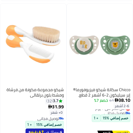
Chicco سكاتة شيكو فيزيوفورما®
شيكو مجموعة مكونة من فرشاة
إير سيليكون 2-6 أشهر 2 قطع،
ومشط بلون برتقالي
38.10
41
أخضر (مختلط)
خصم 7%
3.7
32

31.99
2-6 أشهر
أقل سعر في 7 يوم

توصيل مجاني
0+ شهر
أقل سعر في 7 يوم
توصيل مجاني
خصم إضافي %15
+ 1
توصيل مجاني
خصم إضافي %15
+ 1
يوصلك في
47 دقيقة