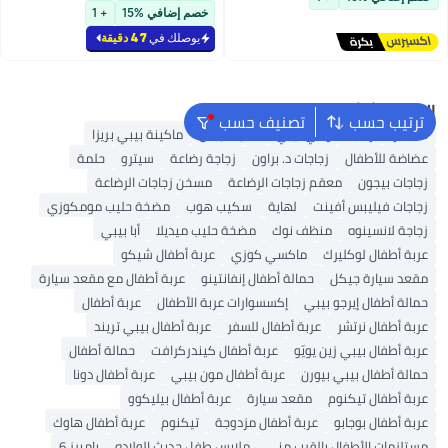
توصيل مجاني
خصم إضافي %15
+ 1
يوصلك في
47 دقيقة
البحث الشائع
ترتيب حسب
تصنيف حسب
سبكترا
زجاجات تومي تيبي
لهاية بيبس
ماكينة بيبي بريزا
عضاضة للأطفال
زجاجات د. براون
زجاجة رضاعة
سيترو
حلمة
زجاجات بيجون
معقم زجاجات الرضاعة
مسخن زجاجات الرضاعة
زجاجات فيليبس أفينت
لهاية
سكيب هوب
مضخة حليب مومكوزي
زجاجة لانسينوه
منظف نوك
مضخة حليب ميديلا
أبا بيبي
عربة أطفال لوكليرك
ماكسي كوزي
عربة أطفال شيكو
مقعد سيارة جيكل
حمالة أطفال إنفانتينو
عربة أطفال مع مقعد سيارة
حمالة أطفال إيرجو بيبي
إكسسوارات عربة الأطفال
عربة أطفال
عربة أطفال نرتشر
عربة أطفال للسفر
عربة أطفال بيبي تريند
عربة أطفال بيبي زين يويّو
عربة أطفال كيندركرافت
حمالة أطفال
حمالة أطفال بيبي بيورن
عربة أطفال مون بيبي
عربة أطفال دونا
عربة أطفال تيكنوم
مقعد سيارة
عربة أطفال بيليكوو
عربة أطفال بوجابو
عربة أطفال مزدوجة
تيكنوم
عربة أطفال هاوك
مستلزمات الأطفال بالقرب مني
ملابس طفل حديث الولاده
بامبرز 6