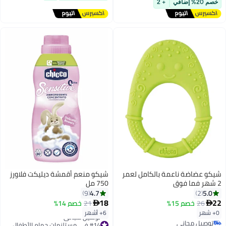
خصم 20% إضافي
+ 2
شيكو عضاضة ناعمة بالكامل لعمر
شيكو منعم أقمشة ديليكت فلاورز
2 شهر فما فوق
750 مل
4.7
5.0
9
2
18
22
26
خصم 15%
21
خصم 14%


0+ شهر
6+ أشهر
توصيل مجاني
#14 في مستلزمات حمام الأطفال