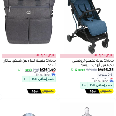
عرض الميجا 📣
عرض الميجا 📣
Chicco عربة تشيكو تروليمي
Chicco حقيبة الآباء من شيكو، ساتان
0م-3س، أزرق كاليبسو
أسود
261.40
493.25
589.60
خصم 16%
296
أقل سعر في السنة
خصم 11%


توصيل مجاني
0-3 سنوات
أقل سعر في السنة
أقل سعر في السنة
توصيل مجاني
خصم إضافي %15
+ 1
أقل سعر في السنة
خصم إضافي %15
+ 1