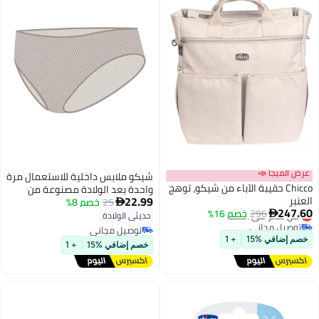
عرض الميجا 📣
شيكو ملابس داخلية للاستعمال مرة
Chicco حقيبة الآباء من شيكو، توهج
واحدة بعد الولادة مصنوعة من
22.99
العنبر
25
خصم 8%
قماش غير منسوج مقاس 4

247.60
296
أقل سعر في السنة
خصم 16%

حديثي الولادة
توصيل مجاني
توصيل مجاني
أقل سعر في السنة
توصيل مجاني
خصم إضافي %15
+ 1
خصم إضافي %15
+ 1