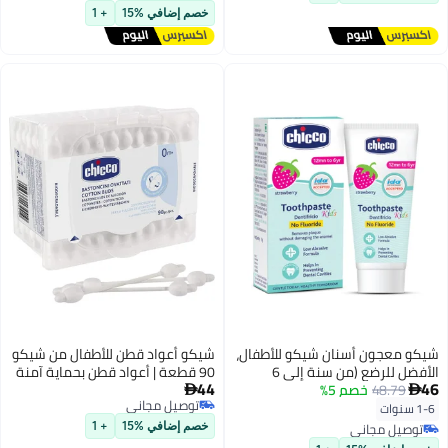
تم بيع +10 مؤخرًا
أقل سعر في 30 يوم
توصيل مجاني
خصم إضافي %15
+ 1
شيكو معجون أسنان شيكو للأطفال،
شيكو أعواد قطن للأطفال من شيكو
الأفضل للرضع (من سنة إلى 6
90 قطعة | أعواد قطن بحماية آمنة
44
46
48.79
خصم 5%
سنوات)، بنكهة الفراولة، 50 غرام |
للأذن مع ساق ورقية للأطفال


توصيل مجاني
خالٍ من الفلورايد وقليل الكشط |
1-6 سنوات
توصيل مجاني
يزيل البلاك، ويساعد على منع
توصيل مجاني
خصم إضافي %15
+ 1
التسوس | معتمد من جمعية طب
توصيل مجاني