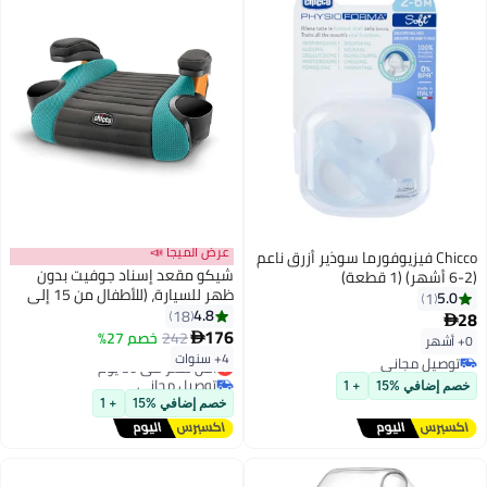
عرض الميجا 📣
Chicco فيزيوفورما سوذير أزرق ناعم
شيكو مقعد إسناد جوفيت بدون
(2-6 أشهر) (1 قطعة)
ظهر للسيارة، (للأطفال من 15 إلى
5.0
1
36 كجم)، من 18 وحتى 24 شهر،
4.8
18
28

بلون راين دروب
176
242
خصم 27%

0+ أشهر
4+ سنوات
توصيل مجاني
أقل سعر في 30 يوم
توصيل مجاني
توصيل مجاني
خصم إضافي %15
+ 1
أقل سعر في 30 يوم
خصم إضافي %15
+ 1