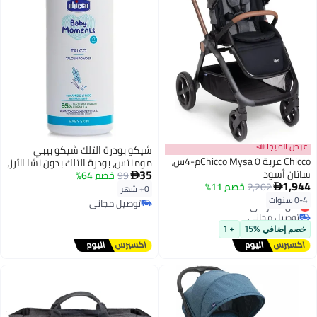
عرض الميجا 📣
شيكو بودرة التلك شيكو بيبي
Chicco عربة Chicco Mysa 0م-4س،
مومنتس، بودرة التلك بدون نشا الأرز،
35
ساتان أسود
99
خصم 64%
تترك البشرة جافة وناعمة، من عمر

1,944
2,202
خصم 11%

0 ​​أشهر فما فوق، 150 غرام
0+ شهر
0-4 سنوات
أقل سعر في السنة
توصيل مجاني
توصيل مجاني
توصيل مجاني
أقل سعر في السنة
خصم إضافي %15
+ 1