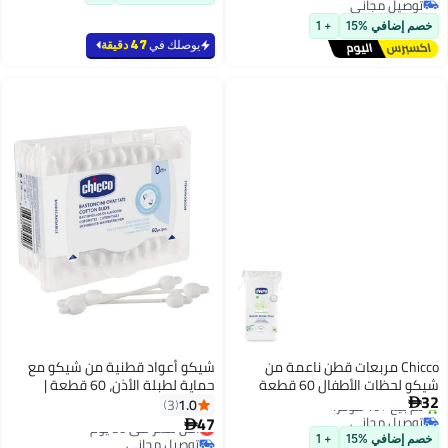
توصيل مجاني
توصيل مجاني
خصم إضافي %15
+ 1
يوصلك في
47 دقيقة
Chicco مربعات قطن ناعمة من
شيكو أعواد قطنية من شيكو مع
شيكو لحظات الأطفال 60 قطعة
حماية لطبلة الأذن، 60 قطعة |
32
للبشرة الحساسة
لتنظيف أذن الطفل | مصنوعة من
1.0
3

توصيل مجاني
جذع ورقي | آمنة وصحية | قابلة
47
أقل سعر في 30 يوم

باقي 1 وحدات في المخزون
للتحلل البيولوجي
توصيل مجاني
خصم إضافي %15
+ 1