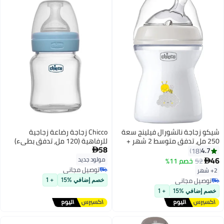
شيكو زجاجة ناتشورال فيلينج سعة
Chicco زجاجة رضاعة زجاجية
250 مل، تدفق متوسط 2 شهر +
للرفاهية (120 مل، تدفق بطيء)
58
سيليكون، محايدة
(أزرق) 0M+
4.7

18
46
مولود جديد
52
خصم 11%

توصيل مجاني
2+ شهر
توصيل مجاني
توصيل مجاني
خصم إضافي %15
+ 1
توصيل مجاني
خصم إضافي %15
+ 1