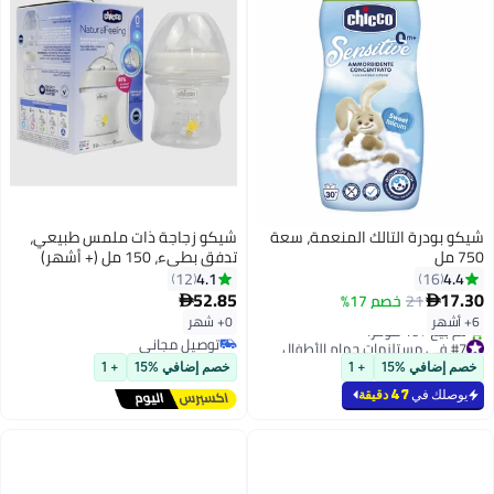
شيكو بودرة التالك المنعمة، سعة
شيكو زجاجة ذات ملمس طبيعي،
750 مل
تدفق بطيء، 150 مل (+ أشهر)
4.1
4.4
12
16
52.85
17.30
21
خصم 17%


6+ أشهر
0+ شهر
#7 في مستلزمات حمام الأطفال
توصيل مجاني
توصيل مجاني
توصيل مجاني
خصم إضافي %15
+ 1
خصم إضافي %15
+ 1
تم بيع +10 مؤخرًا
#7 في مستلزمات حمام الأطفال
يوصلك في
47 دقيقة