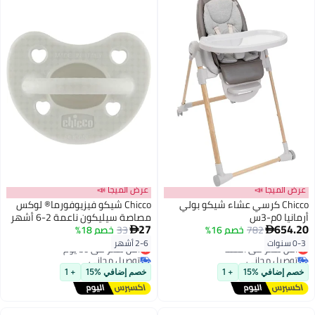
عرض الميجا 📣
عرض الميجا 📣
Chicco كرسي عشاء شيكو بولي
Chicco شيكو فيزيوفورما® لوكس
أرمانيا 0م-3س
مصاصة سيليكون ناعمة 2-6 أشهر
27
654.20
782
خصم 16%
1 قطعة، رمادي
33
خصم 18%


0-3 سنوات
2-6 أشهر
أقل سعر في السنة
أقل سعر في 30 يوم
توصيل مجاني
توصيل مجاني
أقل سعر في السنة
أقل سعر في 30 يوم
خصم إضافي %15
+ 1
خصم إضافي %15
+ 1