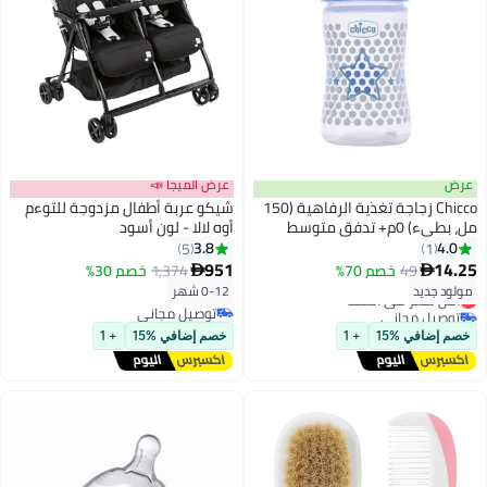
عرض
عرض الميجا 📣
Chicco زجاجة تغذية الرفاهية (150
شيكو عربة أطفال مزدوجة للتوءم
مل، بطيء) 0م+ تدفق متوسط
أوه لالا - لون أسود
(أزرق)
3.8
4.0
5
1
951
14.25
49
خصم 70%
1,374
خصم 30%


مولود جديد
0-12 شهر
أقل سعر في السنة
توصيل مجاني
توصيل مجاني
أقل سعر في السنة
توصيل مجاني
خصم إضافي %15
+ 1
خصم إضافي %15
+ 1