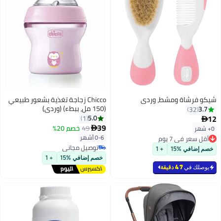
شيكو فرشاة ومشط، وردي
Chicco زجاجة تغذية بشعور طبيعي
(150 مل، ببطء) (وردي)
3.7
32
12
5.0
1

39
49
خصم 20%
0+ شهر

0-6 أشهر
أقل سعر في 7 يوم
أقل سعر في 7 يوم
توصيل مجاني
خصم إضافي %15
+ 1
توصيل مجاني
خصم إضافي %15
+ 1
يوصلك في
47 دقيقة