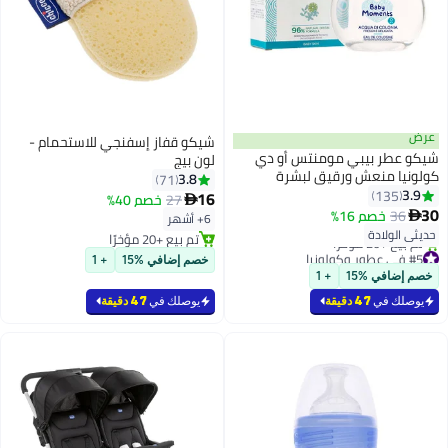
عرض
شيكو قفاز إسفنجي للاستحمام -
شيكو عطر بيبي مومنتس أو دي
لون بيج
كولونيا منعش ورقيق لبشرة
3.8
71
الأطفال من عمر 0 شهر فما فوق
3.9
135
16
27
خصم 40%

سعة 100 مل
30
36
خصم 16%

6+ أشهر
حديثي الولادة
تم بيع +20 مؤخرًا
#5 في عطور وكولونيا
تم بيع +20 مؤخرًا
خصم إضافي %15
+ 1
أقل سعر في 30 يوم
خصم إضافي %15
+ 1
تم بيع +20 مؤخرًا
#5 في عطور وكولونيا
يوصلك في
47 دقيقة
يوصلك في
47 دقيقة