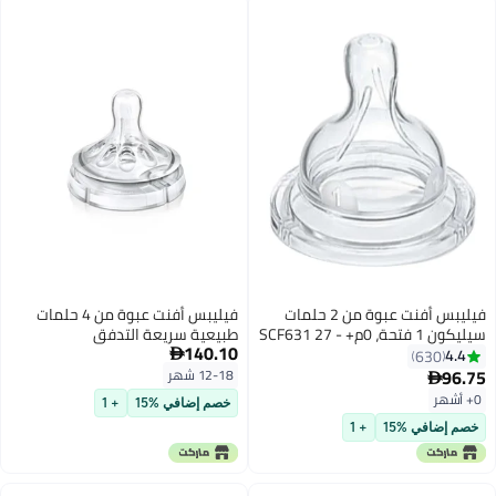
فيليبس أفنت عبوة من 2 حلمات
فيليبس أفنت عبوة من 4 حلمات
سيليكون 1 فتحة، 0م+ - SCF631 27
طبيعية سريعة التدفق
140.10

63
12-18 شهر
خصم إضافي %15
+ 1
في %15
+ 1