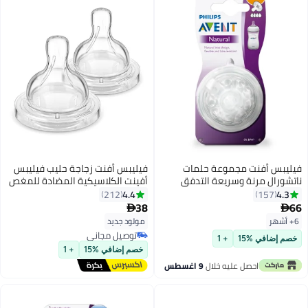
فيليبس أفنت مجموعة حلمات
فيليبس أفنت زجاجة حليب فيليبس
ل مرنة وسريعة التدفق
أفينت الكلاسيكية المضادة للمغص
ومقاومة للعض للأطفال، لعمر 6
للأطفال 0M+ حلمة (عبوة من 2)
4.4
212
15
ا فوق، من قطعتين، بلون
38

مولود جديد
توصيل مجاني
في %15
+ 1
توصيل مجاني
خصم إضافي %15
+ 1
احصل عليه خلال
9 اغسطس