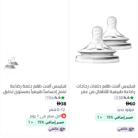
فيليبس أفنت طقم حلمات زجاجات
فيليبس أفنت طقم حلمة رضاعة
بيعية للأطفال من عمر
تمنح إحساساً طبيعياً بمستوى تدفق
شهر فأكثر من قطعتين طراز SCF
متغير من قطعتين
4.4
194
23
38

يد
0-12 شهر
أقل سعر في 7 يوم
في %15
+ 1
أقل سعر في 7 يوم
خصم إضافي %15
+ 1