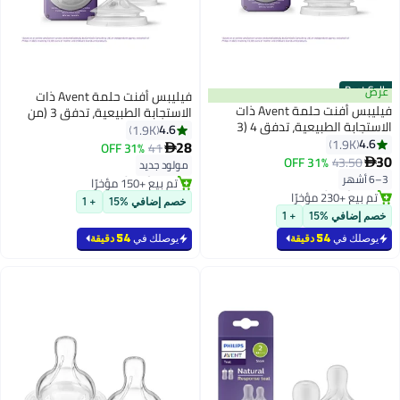
Be
فيليبس أفنت حلمة Avent ذات
فيليبس أفنت حلمة Avent ذات
الاستجابة الطبيعية، تدفق 3 (من
الاستجابة الطبيعية، تدفق 4 (3
شهر فما فوق) - عبوتان
4.6
1.9K
ا فوق) - عبوتان
1.9
28
31% OFF
41

#4 في حلمات الرضاعة المطاطية
31% OFF
43.
بتخلّص بسرعة
مولود جديد
ص بسرعة
تم بيع +150 مؤخرًا
مؤخرًا
#4 في حلمات الرضاعة المطاطية
خصم إضافي %15
+ 1
في %15
+ 1
 في
54 دقيقة
يوصلك في
54 دقيقة