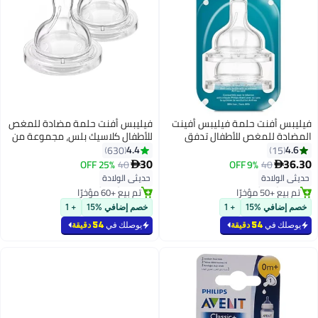
فيليبس أفنت حلمة فيليبس أفينت
فيليبس أفنت حلمة مضادة للمغص
 للمغص للأطفال تدفق
للأطفال كلاسيك بلس، مجموعة من
حلمتين، شفافة/ بيضاء
4.4
630
1
30
25% OFF
40
9% OFF
40

#11 في حلمات الرضاعة المطاطية
ص بسرعة
بتخلّص بسرعة
ولادة
حديثي الولادة
مؤخرًا
تم بيع +60 مؤخرًا
#11 في حلمات الرضاعة المطاطية
في %15
+ 1
خصم إضافي %15
+ 1
 في
54 دقيقة
يوصلك في
54 دقيقة