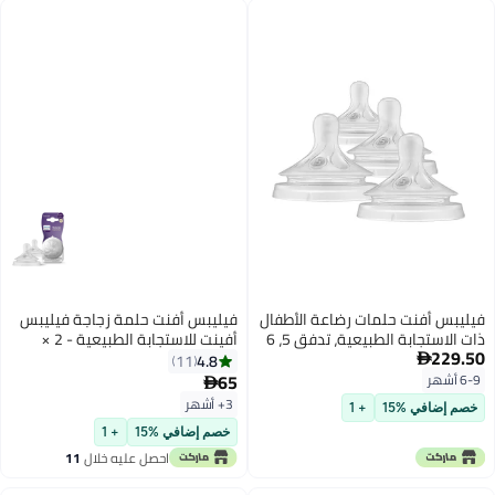
فيليبس أفنت حلمات رضاعة الأطفال
فيليبس أفنت حلمة زجاجة فيليبس
ذات الاستجابة الطبيعية، تدفق 5، 6
أفينت للاستجابة الطبيعية - 2 ×
وق، 4 عبوات
زجاجة حليب مع 4 حلمات للأطفال من
4.8
11

عمر 3 أشهر فما فوق، خالية من
65

BPA (الموديل SCY964/02)
3+ أشهر
في %15
+ 1
خصم إضافي %15
+ 1
احصل عليه خلال
11
اغسطس