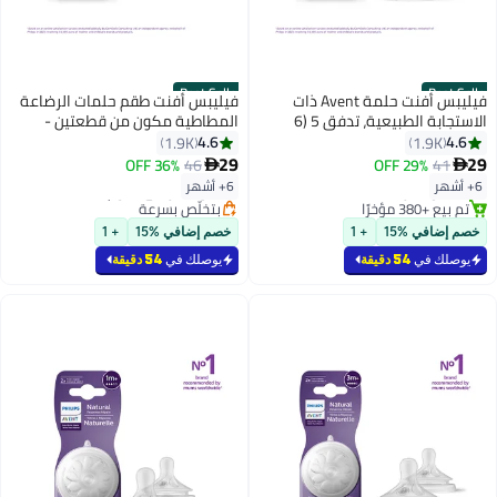
Best Seller
Be
فيليبس أفنت حلمة Avent ذات
فيليبس أفنت طقم حلمات الرضاعة
الاستجابة الطبيعية، تدفق 5 (6
المطاطية مكون من قطعتين -
ا فوق) - عبوتان
للأطفال من عمر 6 أشهر وأكبر
4.6
1.9K
1.9
29
36% OFF
46
29% OFF

#3 في حلمات الرضاعة المطاطية
ص بسرعة
أقل سعر في 7 يوم
6+ أشهر
مؤخرًا
بتخلّص بسرعة
تم بيع +240 مؤخرًا
في %15
+ 1
خصم إضافي %15
+ 1
#3 في حلمات الرضاعة المطاطية
 في
54 دقيقة
يوصلك في
54 دقيقة