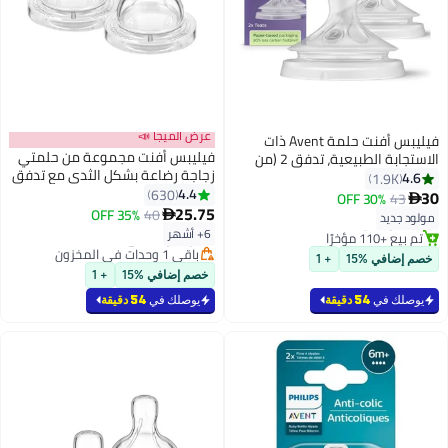
عرض الميجا 📣
فيليبس أفنت حلمة Avent ذات
فيليبس أفنت مجموعة من حلمتي
الاستجابة الطبيعية، تدفق 2 (من
زجاجة رضاعة بشكل الثدي مع تدفق
وما فوق) - عبوتان
1.9
سريع بتصميم خالٍ من مادة BPA
4.4
630
30% OFF
طراز SCF634/27
25.75
35% OFF
40

ص بسرعة
#9 في حلمات الرضاعة المطاطية
يد
مؤخرًا
توصيل مجاني
6+ أشهر
باقي 1 وحدات في المخزون
في %15
+ 1
تم بيع +80 مؤخرًا
خصم إضافي %15
+ 1
#9 في حلمات الرضاعة المطاطية
 في
54 دقيقة
يوصلك في
54 دقيقة