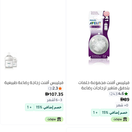
فيليبس أفنت مجموعة حلمات
فيليبس أفنت زجاجة رضاعة طبيعية
تغير لزجاجات رضاعة
2.3
3
، قطعتان
107.35
24

3–6 أشهر
خصم إضافي %15
+ 1
في %15
+ 1