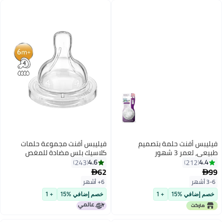
فيليبس أفنت حلمة بتصميم
فيليبس أفنت مجموعة حلمات
ر 3 شهور
كلاسيك بلس مضادة للمغص
سريعة التدفق بـ 4 فتحات من
4.6
243
21
قطعتين بلون شفاف - طراز
62

SCF634/27
6+ أشهر
في %15
+ 1
خصم إضافي %15
+ 1