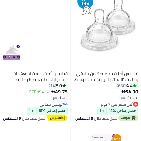
فيليبس أفنت مجموعة من حلمتي
فيليبس أفنت حلمة Avent ذات
لاسيك بلس بتدفق متوسط،
الاستجابة الطبيعية، 6 رضاعة
سميكة (6 أشهر فما فوق) - 2
5.0
14
63
عبوة
49.75
15% OFF
59

6+ أشهر
ر في 7 يوم
توصيل مجاني
ر في 7 يوم
توصيل مجاني
في %15
+ 1
خصم إضافي %15
+ 1
احصل عليه خلال
9 اغسطس
احصل عليه خلال
9 اغسطس