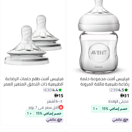
فيليبس أفنت مجموعة حلمة
فيليبس أفنت طقم حلمات الرضاعة
طبيعية فائقة المرونة
الطبيعية ذات التدفق المتغير (لعمر
حديثي الولادة من
3 أشهر فأكثر) مكون من قطعتين
4.4
630
23
ون - بلون شفاف
طراز SCF655- 27
15

ولادة
3–6 أشهر
أقل سعر في 7 يوم
في %15
+ 1
أقل سعر في 7 يوم
خصم إضافي %15
+ 1