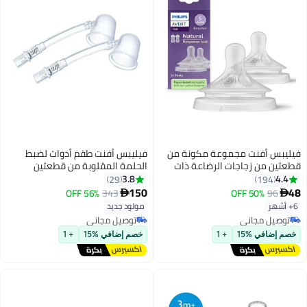
فيليبس أفنت مجموعة مكونة من
فيليبس أفنت طقم أدوات لضبط
من زجاجات الرضاعة ذات
الحلمة المقلوبة من قطعتين
الاستجابة الطبيعية، تدفق 5 حلمات
3.8
29
19
للأطفال بعمر 6 أشهر فما فوق،
150
56% OFF
343
50% OFF

مادة BPA
مولود جديد
 مجاني
توصيل مجاني
 مجاني
توصيل مجاني
في %15
+ 1
خصم إضافي %15
+ 1