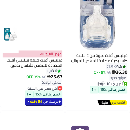
عرض الميجا 📣
فيليبس أفنت عبوة من 2 حلمة
فيليبس أفنت حلمة فيليبس أفنت
ة مضادة للمغص للمواليد
المضادة للمغص للأطفال تدفق
1.9
بطيء 1م+ (عبوة 2)
3.6
3
9% OFF
40
25.67
35% OFF
40

 مجاني
يد
مؤخرًا
حديثي الولادة
أقل سعر في السنة
في %15
+ 1
أقل سعر في السنة
خصم إضافي %15
+ 1
يوصلك في
54 دقيقة