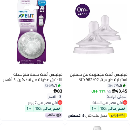
فيليبس أفنت مجموعة من حلمتين
فيليبس أفنت حلمة متوسطة
عية، SCY962/02
التدفق مكونة من قطعتين، 3 أشهر
فما فوق، شفافة - ‎3.6 x 16.4 x
4.1
36
54
14.8 سم
83
11% OFF
49

ولادة
3+ أشهر
عر في السنة
أقل سعر في 7 يوم
 مجاني
أقل سعر في 7 يوم
في %15
+ 1
خصم إضافي %15
+ 1
عر في السنة
احصل عليه خلال
9 اغسطس