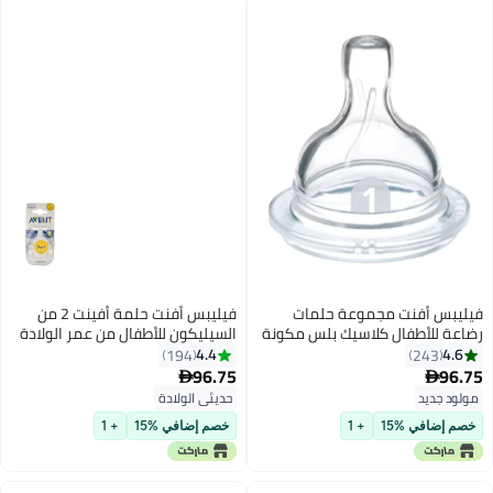
فيليبس أفنت مجموعة حلمات
فيليبس أفنت حلمة أفينت 2 من
لأطفال كلاسيك بلس مكونة
السيليكون للأطفال من عمر الولادة
تين
4.4
194
24
96.75

يد
حديثي الولادة
في %15
+ 1
خصم إضافي %15
+ 1