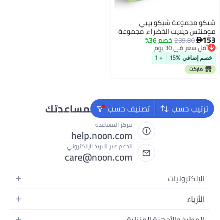
شيكو مجموعة شيكو بيبي
مومنتس ديلايت الخضراء، مجموعة
153
239.80
خصم 36%
هدايا للأطفال، من عمر 0 شهر فما

أقل سعر في 30 يوم
فوق
أقل سعر في 30 يوم
خصم إضافي %15
+ 1
نحن دائماً جاهزون لمساعدتك
ترتيب حسب
تصنيف حسب
مركز المساعدة
help.noon.com
الدعم عبر البريد الإلكتروني
care@noon.com
الإلكترونيات
الهواتف المتحركة
الأزياء
أجهزة التابلت
أزياء نسائية
المطبخ والأجهزة المنزلية