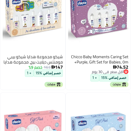
Chicco Baby Moments Caring Set
شيكو مجموعة هدايا شيكو بيبي
Purple, Gift Set for Babies, 0m+
مومنتس ديلايت بيج، مجموعة هدايا
147
74.52
163
خصم 9%
مثالية للأطفال حديثي الولادة،


أقل سعر في 30 يوم
وهدايا للمواليد الجدد، وللآباء الجدد،
خصم إضافي %15
+ 1
أقل سعر في 30 يوم
وأعياد الميلاد، تركيبة متطورة
خصم إضافي %15
+ 1
جديدة خالية من الفينوكسي إيثانول،
مناسبة للأطفال من عمر 0 ​​أشهر
فما فوق (8 قطع)