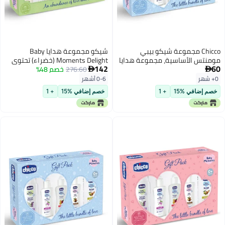
Chicco مجموعة شيكو بيبي
شيكو مجموعة هدايا Baby
مومنتس الأساسية، مجموعة هدايا
Moments Delight (خضراء) تحتوي
142
60
للأطفال، 0M+ أزرق
276.60
خصم 48%
على 7 منتجات للعناية ببشرة الطفل


وشعره ولعبة خشخشة | مجموعة
0+ شهر
0-6 أشهر
هدايا العناية بالطفل لحفل استقبال
خصم إضافي %15
+ 1
خصم إضافي %15
+ 1
المولود الجديد والآباء الجدد وأعياد
الميلاد | خالية من الفينوكسي
إيثانول