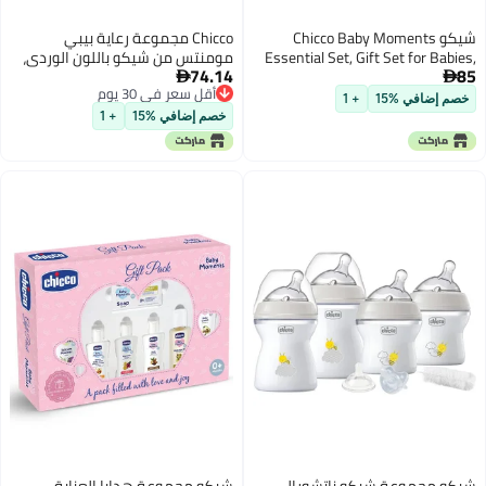
شيكو Chicco Baby Moments
Chicco مجموعة رعاية بيبي
Essential Set, Gift Set for Babies,
مومنتس من شيكو باللون الوردي،
74.14
85
0M+ Blue
مجموعة هدايا للأطفال، 0m+


أقل سعر في 30 يوم
خصم إضافي %15
+ 1
أقل سعر في 30 يوم
خصم إضافي %15
+ 1
شيكو مجموعة شيكو ناتشورال
شيكو مجموعة هدايا العناية