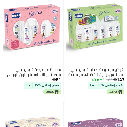
شيكو مجموعة هدايا شيكو بيبي
Chicco مجموعة شيكو بيبي
مومنتس ديلايت الخضراء، مجموعة
مومنتس الأساسية باللون الوردي،
61
147
163
خصم 9%
هدايا مثالية للأطفال حديثي الولادة،
مجموعة هدايا للأطفال، 0m+


وهدايا للمواليد الجدد، وللآباء الجدد،
خصم إضافي %15
+ 1
خصم إضافي %15
+ 1
وأعياد الميلاد، تركيبة متطورة
جديدة خالية من الفينوكسي إيثانول،
مناسبة للأطفال من عمر 0 ​​أشهر
فما فوق (8 قطع)