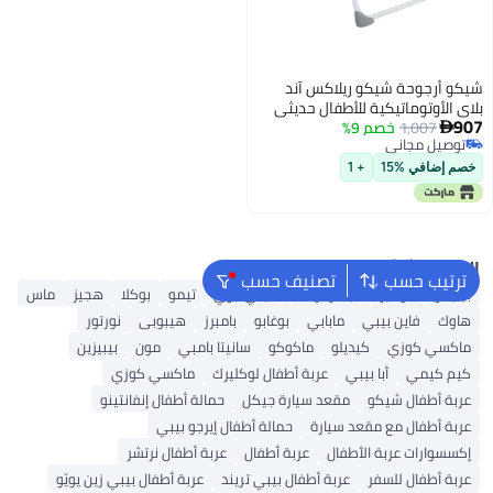
شيكو أرجوحة شيكو ريلاكس آند
بلاي الأوتوماتيكية للأطفال حديثي
907
1,007
خصم 9%
الولادة/الرضع من عمر 0 ​​أشهر

توصيل مجاني
وحتى وزن 9 كجم، صغيرة الحجم
توصيل مجاني
وقابلة للطي، مزودة بقضيب ألعاب
خصم إضافي %15
+ 1
وموسيقى، وسادة مقعد قابلة
للغسل، مقعد قابل للتعديل، سهلة
التخزين والتنظيف (رمادي فاتح).
البحث الشائع
ترتيب حسب
تصنيف حسب
بيليكو
بلوميز
كيندركرافت
بيبي جوي
تيمو
بوكلا
هجيز
ماس
هاوك
فاين بيبي
مابابي
بوغابو
بامبرز
هيبوبى
نورتور
ماكسي كوزي
كيديلو
ماكوكو
سانيتا بامبي
مون
بيبيزين
كيم كيمي
أبا بيبي
عربة أطفال لوكليرك
ماكسي كوزي
عربة أطفال شيكو
مقعد سيارة جيكل
حمالة أطفال إنفانتينو
عربة أطفال مع مقعد سيارة
حمالة أطفال إيرجو بيبي
إكسسوارات عربة الأطفال
عربة أطفال
عربة أطفال نرتشر
عربة أطفال للسفر
عربة أطفال بيبي تريند
عربة أطفال بيبي زين يويّو