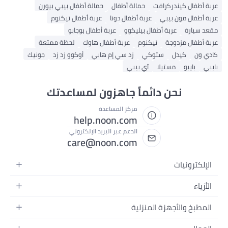
عربة أطفال كيندركرافت
حمالة أطفال
حمالة أطفال بيبي بيورن
عربة أطفال مون بيبي
عربة أطفال دونا
عربة أطفال تيكنوم
مقعد سيارة
عربة أطفال بيليكوو
عربة أطفال بوجابو
عربة أطفال مزدوجة
تيكنوم
عربة أطفال هاوك
لحظة ممتعة
كادي ون
كيدل
ستوكي
زد سي إم هابي
أوكوو زد زد
جونيك
بايبي
بايبو
مستيلا
آي بيبي
نحن دائماً جاهزون لمساعدتك
مركز المساعدة
help.noon.com
الدعم عبر البريد الإلكتروني
care@noon.com
الإلكترونيات
الهواتف المتحركة
الأزياء
أجهزة التابلت
أزياء نسائية
المطبخ والأجهزة المنزلية
أجهزة الكمبيوتر المحمولة
أزياء رجالية
الأجهزة الكبيرة
أجهزة الكمبيوتر المكتبية