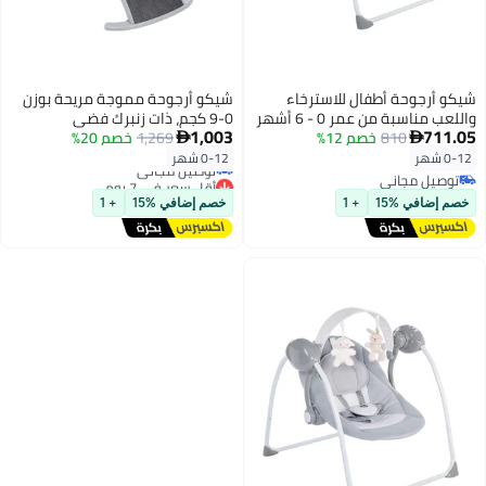
شيكو أرجوحة أطفال للاسترخاء
شيكو أرجوحة مموجة مريحة بوزن
واللعب مناسبة من عمر 0 - 6 أشهر
0-9 كجم، ذات زنبرك فضي
1,003
711.05
لون رمادي بارد
810
خصم 12%
1,269
خصم 20%


أقل سعر في 7 يوم
0-12 شهر
0-12 شهر
توصيل مجاني
توصيل مجاني
أقل سعر في 7 يوم
توصيل مجاني
خصم إضافي %15
+ 1
خصم إضافي %15
+ 1