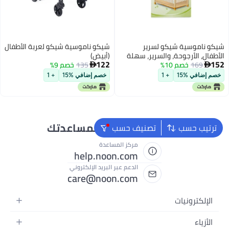
شيكو ناموسية شيكو لسرير
شيكو ناموسية شيكو لعربة الأطفال
الأطفال، الأرجوحة، والسرير، سهلة
(أبيض)
122
152
169
خصم 10%
التركيب بحافة مطاطية، قابلة
135
خصم 9%


للغسل اليدوي، من عمر 0 ​​شهر فما
خصم إضافي %15
+ 1
خصم إضافي %15
+ 1
فوق (أبيض)
نحن دائماً جاهزون لمساعدتك
ترتيب حسب
تصنيف حسب
مركز المساعدة
help.noon.com
الدعم عبر البريد الإلكتروني
care@noon.com
الإلكترونيات
الهواتف المتحركة
الأزياء