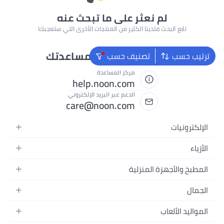
لم نعثر على ما تبحث عنه
تابع البحث فلدينا الكثير من المنتجات الأخرى التي ستعجبك!
نحن دائماً جاهزون لمساعدتك
ترتيب حسب
تصنيف حسب
مركز المساعدة
help.noon.com
الدعم عبر البريد الإلكتروني
care@noon.com
الإلكترونيات
الهواتف المتحركة
الأزياء
أجهزة التابلت
أزياء نسائية
المطبخ والأجهزة المنزلية
أجهزة الكمبيوتر المحمولة
أزياء رجالية
الأجهزة الكبيرة
أجهزة الكمبيوتر المكتبية
الجمال
أزياء الأطفال
الأجهزة الصغيرة
الأجهزة القابلة للارتداء
العطور
العطور
المواليد الألعاب
أثاث غرفة النوم
سماعات الرأس
العناية بالبشرة
الساعات