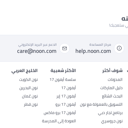
نه
لتي ستعجبك!
مركز المساعدة
الدعم عبر البريد الإلكتروني
care@noon.com
help.noon.com
شوف أكثر
الأكثر شعبية
الخليج العربي
المدونات
سلسة أيفون 17
نون الكويت
دليل الماركات
أيفون 17
نون البحرين
البحث الشائع
أيفون 17 إير
نون عُمان
التسويق بالعمولة مع نون
أيفون 17 برو
نون قطر
برنامج تجار دبي
أيفون 17 برو ماكس
نون جروسري
العودة إلى المدرسة