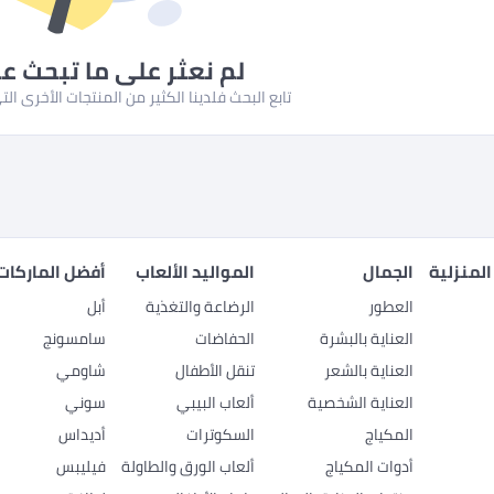
لم نعثر على ما تبحث ع
تابع البحث فلدينا الكثير من المنتجات الأخرى ا
المنزلية
الجمال
المواليد الألعاب
أفضل الماركات
العطور
الرضاعة والتغذية
أبل
العناية بالبشرة
الحفاضات
سامسونج
العناية بالشعر
تنقل الأطفال
شاومي
العناية الشخصية
ألعاب البيبي
سوني
المكياج
السكوترات
أديداس
أدوات المكياج
ألعاب الورق والطاولة
فيليبس