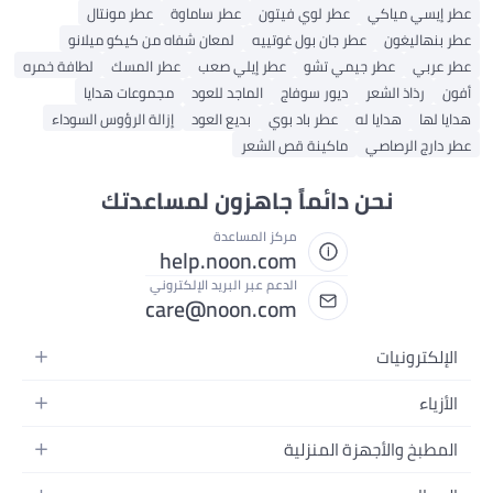
عطر إيسي مياكي
عطر لوي فيتون
عطر ساماوة
عطر مونتال
عطر بنهاليغون
عطر جان بول غوتييه
لمعان شفاه من كيكو ميلانو
عطر عربي
عطر جيمي تشو
عطر إيلي صعب
عطر المسك
لطافة خمره
أفون
رذاذ الشعر
ديور سوفاج
الماجد للعود
مجموعات هدايا
هدايا لها
هدايا له
عطر باد بوي
بديع العود
إزالة الرؤوس السوداء
عطر دارج الرصاصي
ماكينة قص الشعر
نحن دائماً جاهزون لمساعدتك
مركز المساعدة
help.noon.com
الدعم عبر البريد الإلكتروني
care@noon.com
الإلكترونيات
الهواتف المتحركة
الأزياء
أجهزة التابلت
أزياء نسائية
المطبخ والأجهزة المنزلية
أجهزة الكمبيوتر المحمولة
أزياء رجالية
الأجهزة الكبيرة
أجهزة الكمبيوتر المكتبية