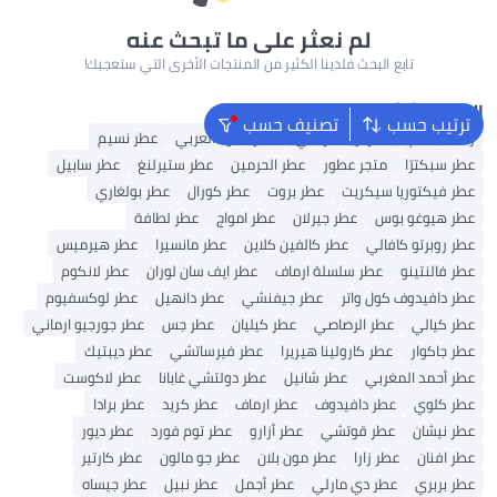
لم نعثر على ما تبحث عنه
تابع البحث فلدينا الكثير من المنتجات الأخرى التي ستعجبك!
البحث الشائع
ترتيب حسب
تصنيف حسب
رذاذ للجسم
عطر أريانا غراندي
عطر العود العربي
عطر نسيم
عطر سبكترّا
متجر عطور
عطر الحرمين
عطر ستيرلنغ
عطر سابيل
عطر فيكتوريا سيكريت
عطر بروت
عطر كورال
عطر بولغاري
عطر هيوغو بوس
عطر جيرلان
عطر امواج
عطر لطافة
عطر روبرتو كافالي
عطر كالفين كلاين
عطر مانسيرا
عطر هيرميس
عطر فالنتينو
عطر سلسلة ارماف
عطر ايف سان لوران
عطر لانكوم
عطر دافيدوف كول واتر
عطر جيفنشي
عطر دانهيل
عطر لوكسفيوم
عطر كيالي
عطر الرصاصي
عطر كيليان
عطر جس
عطر جورجيو ارماني
عطر جاكوار
عطر كارولينا هيريرا
عطر فيرساتشي
عطر ديبتيك
عطر أحمد المغربي
عطر شانيل
عطر دولتشي غابانا
عطر لاكوست
عطر كلوي
عطر دافيدوف
عطر ارماف
عطر كريد
عطر برادا
عطر نيشان
عطر قوتشي
عطر أزارو
عطر توم فورد
عطر ديور
عطر افنان
عطر زارا
عطر مون بلان
عطر جو مالون
عطر كارتير
عطر بربري
عطر دي مارلي
عطر أجمل
عطر نبيل
عطر جيساه