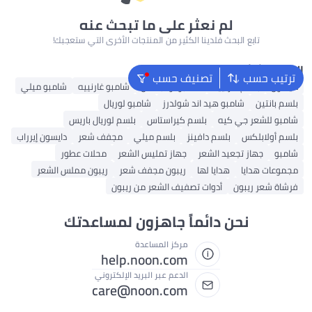
لم نعثر على ما تبحث عنه
تابع البحث فلدينا الكثير من المنتجات الأخرى التي ستعجبك!
البحث الشائع
ترتيب حسب
تصنيف حسب
دايسون
بلسم غارنييه
شامبو أولابلكس
شامبو غارنييه
شامبو ميلي
بلسم بانتين
شامبو هيد اند شولدرز
شامبو لوريال
شامبو للشعر جي كيه
بلسم كيراستاس
بلسم لوريال باريس
بلسم أولابلكس
بلسم دافينز
بلسم ميلي
مجفف شعر
دايسون إيرراب
شامبو
جهاز تجعيد الشعر
جهاز تمليس الشعر
محلات عطور
مجموعات هدايا
هدايا لها
ريبون مجفف شعر
ريبون مملس الشعر
فرشاة شعر ريبون
أدوات تصفيف الشعر من ريبون
نحن دائماً جاهزون لمساعدتك
مركز المساعدة
help.noon.com
الدعم عبر البريد الإلكتروني
care@noon.com